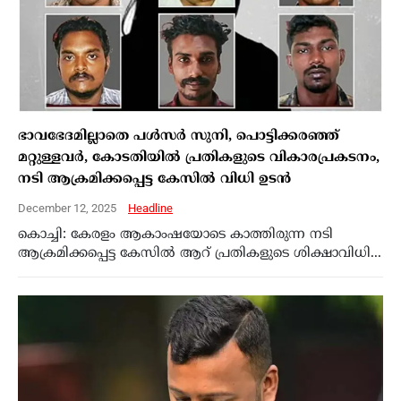
ഭാവഭേദമില്ലാതെ പൾസർ സുനി, പൊട്ടിക്കരഞ്ഞ്
മറ്റുള്ളവർ, കോടതിയിൽ പ്രതികളുടെ വികാരപ്രകടനം,
നടി ആക്രമിക്കപ്പെട്ട കേസിൽ വിധി ഉടൻ
December 12, 2025
Headline
കൊച്ചി: കേരളം ആകാംഷയോടെ കാത്തിരുന്ന നടി
ആക്രമിക്കപ്പെട്ട കേസിൽ ആറ് പ്രതികളുടെ ശിക്ഷാവിധി...