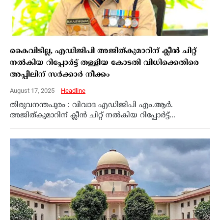
കൈവിടില്ല, എഡിജിപി അജിത്കുമാറിന് ക്ലീൻ ചിറ്റ്
നൽകിയ റിപ്പോർട്ട് തള്ളിയ കോടതി വിധിക്കെതിരെ
അപ്പീലിന് സർക്കാർ നീക്കം
August 17, 2025
Headline
തിരുവനന്തപുരം : വിവാദ എഡിജിപി എം.ആർ.
അജിത്കുമാറിന് ക്ലീൻ ചിറ്റ് നൽകിയ റിപ്പോർട്ട്...