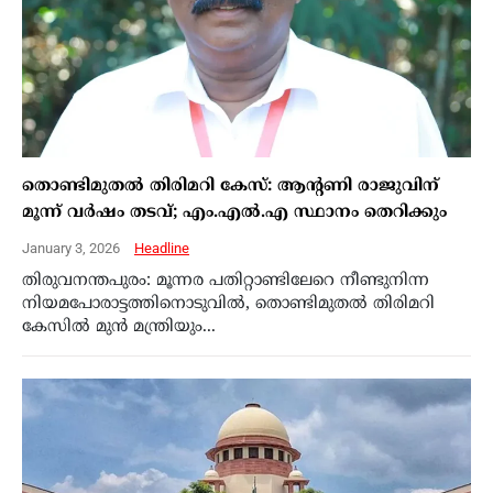
തൊണ്ടിമുതൽ തിരിമറി കേസ്: ആന്റണി രാജുവിന്
മൂന്ന് വർഷം തടവ്; എം.എൽ.എ സ്ഥാനം തെറിക്കും
January 3, 2026
Headline
തിരുവനന്തപുരം: മൂന്നര പതിറ്റാണ്ടിലേറെ നീണ്ടുനിന്ന
നിയമപോരാട്ടത്തിനൊടുവിൽ, തൊണ്ടിമുതൽ തിരിമറി
കേസിൽ മുൻ മന്ത്രിയും...