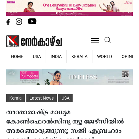
HOME
USA
INDIA
KERALA
WORLD
OPINIO
Kerala
Latest News
USA
അന്താരാഷ്ട്ര മാധ്യമ
കോണ്‍ഫെറന്‍സിനു ന്യൂ ജേഴ്സിയില്‍
അരങ്ങൊരുങ്ങുന്നു; സജി എബ്രഹാം