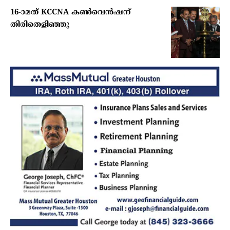
16-ാമത് KCCNA കൺവെൻഷന്
തിരിതെളിഞ്ഞു