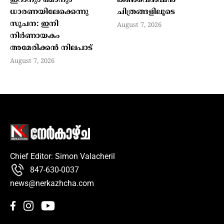
ഇറാനും ഒമാനും
കൺവെൻഷൻ
ധാരണയിലേക്കെന്നു
ചിത്രങ്ങളിലൂടെ
സൂചന: ഇനി
August 7, 2026
നിര്‍ണായകം
അമേരിക്കന്‍ നിലപാട്
August 7, 2026
Chief Editor: Simon Valacheril
847-630-0037
news@nerkazhcha.com