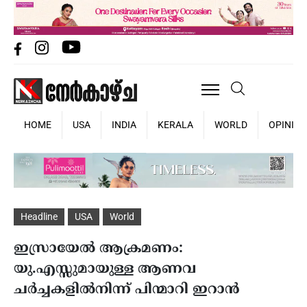
HOME
USA
INDIA
KERALA
WORLD
OPINIO
Headline
USA
World
ഇസ്രായേൽ ആക്രമണം:
യു.എസ്സുമായുള്ള ആണവ
ചർച്ചകളിൽനിന്ന് പിന്മാറി ഇറാൻ