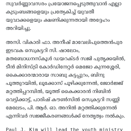
സുവർണ്ണാവസരം പ്രയോജനപ്പെടുത്തുവാൻ എല്ലാ
കുടുംബങ്ങളെയും പ്രത്യേകിച്ച് യുവതീ
യുവാക്കളെയും ക്ഷണിക്കുന്നതായി അദ്ദേഹം
അറിയിച്ചു.
അസി. വികാരി ഫാ. അനീഷ് മാവേലിപുത്തെൻപുര
ഇടവക സെക്രട്ടറി സി. ഷാലോം,
മതബോധനസ്‌കൂൾ ഡയറക്ടർ സജി പുതൃക്കയിൽ,
ടീൻ മിനിസ്ട്രി കോർഡിനേറ്റർ മെജോ കുന്നശ്ശേരി,
കൈക്കാരന്മാരായ സാബു കട്ടപ്പുറം, ബിനു
പൂത്തുറയിൽ, ലൂക്കോസ് പൂഴിക്കുന്നേൽ, ജോർജ്ജ്
മറ്റത്തിപ്പറമ്പിൽ, യൂത്ത് കൈക്കാരൻ നിബിൻ
വെട്ടിക്കാട്ട്, പാരിഷ് കൗൺസിൽ സെക്രട്ടറി സണ്ണി
മേലേടം, പി. ആർ. ഓ. അനിൽ മറ്റത്തിക്കുന്നേൽ
എന്നിവർ സജ്ജീകരണങ്ങൾക്ക് നേതൃത്വം നൽകും.
Paul J. Kim will lead the youth ministry 