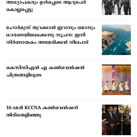
അധ്യാപകരും ഉള്‍പ്പെടെ ആറുപേര്‍
കൊല്ലപ്പെട്ടു
ഹോര്‍മുസ് തുറക്കാന്‍ ഇറാനും ഒമാനും
ധാരണയിലേക്കെന്നു സൂചന: ഇനി
നിര്‍ണായകം അമേരിക്കന്‍ നിലപാട്
കെസിസിഎൻ എ കൺവെൻഷൻ
ചിത്രങ്ങളിലൂടെ
16-ാമത് KCCNA കൺവെൻഷന്
തിരിതെളിഞ്ഞു