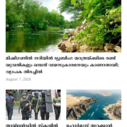
മിഷിഗണില്‍ നദിയില്‍ ട്യൂബിംഗ യാത്രയ്ക്കിടെ രണ്ട്
യുവതികളും ഒമ്പത് വയസുകാരനേയും കാണാതായി;
വ്യാപക തിരച്ചില്‍
August 7, 2026
തായ്ലന്‍ഡില്‍ സ്‌കൂളില്‍
ഹോര്‍മുസ് തുറക്കാന്‍