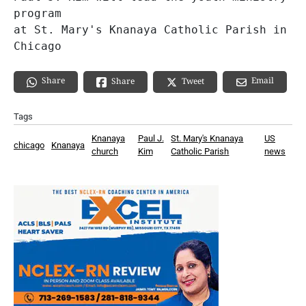
program 
at St. Mary's Knanaya Catholic Parish in 
Chicago
Share
Email
Share
Tweet
Tags
Knanaya
Paul J.
St. Mary's Knanaya
US
chicago
Knanaya
church
Kim
Catholic Parish
news