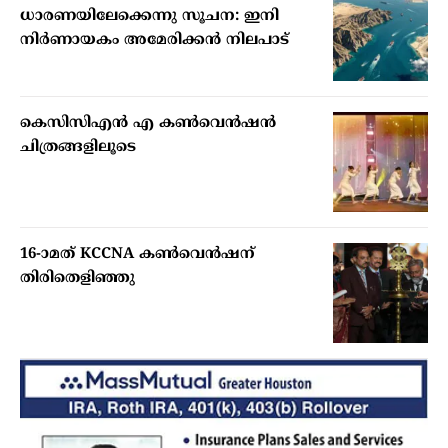
ധാരണയിലേക്കെന്നു സൂചന: ഇനി
നിര്‍ണായകം അമേരിക്കന്‍ നിലപാട്
കെസിസിഎൻ എ കൺവെൻഷൻ
ചിത്രങ്ങളിലൂടെ
16-ാമത് KCCNA കൺവെൻഷന്
തിരിതെളിഞ്ഞു