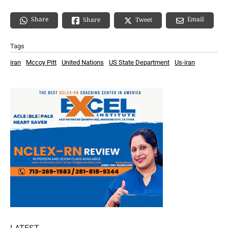
Share
Email
Share
Tweet
Tags
iran
Mccoy Pitt
United Nations
US State Department
Us-iran