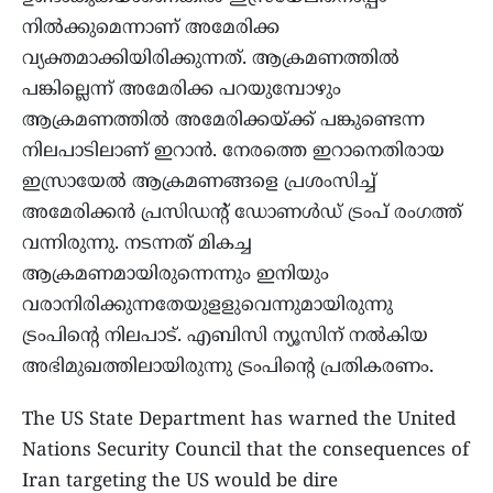
നിൽക്കുമെന്നാണ് അമേരിക്ക
വ്യക്തമാക്കിയിരിക്കുന്നത്. ആക്രമണത്തിൽ
പങ്കില്ലെന്ന് അമേരിക്ക പറയുമ്പോഴും
ആക്രമണത്തിൽ അമേരിക്കയ്ക്ക് പങ്കുണ്ടെന്ന
നിലപാടിലാണ് ഇറാൻ. നേരത്തെ ഇറാനെതിരായ
ഇസ്രായേൽ ആക്രമണങ്ങളെ പ്രശംസിച്ച്
അമേരിക്കൻ പ്രസിഡന്റ് ഡോണൾഡ് ട്രംപ് രം​ഗത്ത്
വന്നിരുന്നു. നടന്നത് മികച്ച
ആക്രമണമായിരുന്നെന്നും ഇനിയും
വരാനിരിക്കുന്നതേയുളളുവെന്നുമായിരുന്നു
ട്രംപിൻ്റെ നിലപാട്. എബിസി ന്യൂസിന് നൽകിയ
അഭിമുഖത്തിലായിരുന്നു ട്രംപിന്റെ പ്രതികരണം.
The US State Department has warned the United
Nations Security Council that the consequences of
Iran targeting the US would be dire