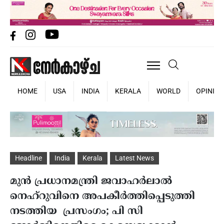
HOME
USA
INDIA
KERALA
WORLD
OPINIO
Headline
India
Kerala
Latest News
മുൻ പ്രധാനമന്ത്രി ജവാഹർലാൽ
നെഹ്‌റുവിനെ അപകീർത്തിപ്പെടുത്തി
നടത്തിയ പ്രസംഗം; പി സി