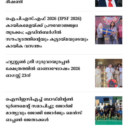
ഭീഷണി
ഐ.പി.എസ്.എഫ് 2026 (IPSF 2026)
കായികമേളയ്ക്ക് പ്രൗഢോജ്ജ്വല
തുടക്കം; എഡിന്‍ബര്‍ഗില്‍
സൗഹൃദത്തിന്റെയും കൂട്ടായ്മയുടെയും
കായിക വസന്തം
ഹ്യൂസ്റ്റണ്‍ ശ്രീ ഗുരുവായൂരപ്പന്‍
ക്ഷേത്രത്തില്‍ ഓണാഘോഷം 2026
ഓഗസ്റ്റ് 23ന്
ഐസിഇസിഎച്ച് ബാഡ്മിന്റണ്‍
ടൂര്‍ണമെന്റ് സമാപിച്ചു; ജോര്‍ജ്
മാത്യുവും ജോജി ജോര്‍ജും മെന്‍സ്
ഓപ്പണ്‍ ജേതാക്കള്‍