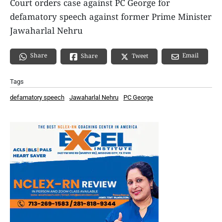
Court orders case against PC George for
defamatory speech against former Prime Minister
Jawaharlal Nehru
Share
Email
Share
Tweet
Tags
defamatory speech
Jawaharlal Nehru
PC George