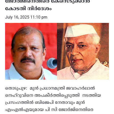
ജോർജിനെതിരെ കേസെടുക്കാൻ
കോടതി നിർദേശം
July 16, 2025 11:10 pm
തൊടുപുഴ: മുൻ പ്രധാനമന്ത്രി ജവാഹർലാൽ
നെഹ്‌റുവിനെ അപകീർത്തിപ്പെടുത്തി നടത്തിയ
പ്രസംഗത്തിൽ ബിജെപി നേതാവും മുൻ
എംഎൽഎയുമായ പി സി ജോർജിനെതിരെ