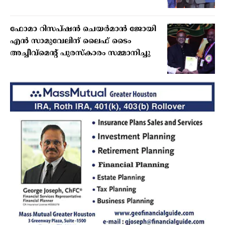
ഫോമാ റിസപ്ഷന്‍ ചെയര്‍മാന്‍ ജോയി
എന്‍ സാമുവേലിന് ലൈഫ് ടൈം
അച്ചീവ്‌മെന്റ് പുരസ്‌കാരം സമ്മാനിച്ചു