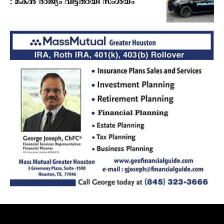
: മകന്‍ രാജ്യം വിട്ടതായി സംശയം