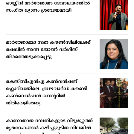
ഓസ്റ്റിൻ മാർത്തോമാ ദേവാലയത്തിൽ
സംഗീത ധ്യാനം ശ്രദ്ധേയമായി
മാര്‍ത്തോമ്മാ സഭാ കൗണ്‍സിലിലേക്ക്
ഷെലിന്‍ അന്ന ജോണ്‍ വര്‍ഗീസ്
തിരഞ്ഞെടുക്കപ്പെട്ടു
കെസിസിഎൻഎ കൺവൻഷന്
ഫ്ലോറിഡയിലെ ബ്രൗവാർഡ് കൗണ്ടി
കൺവെൻഷൻ സെന്ററിൽ
തിരിതെളിഞ്ഞു
കാണാതായ ദമ്പതികളുടെ വീട്ടുമുറ്റത്ത്
മൃതദേഹങ്ങള്‍ കഴിച്ചുമൂടിയ നിലയില്‍