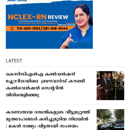
LATEST
കെസിസിഎൻഎ കൺവൻഷന്
ഫ്ലോറിഡയിലെ ബ്രൗവാർഡ് കൗണ്ടി
കൺവെൻഷൻ സെന്ററിൽ
തിരിതെളിഞ്ഞു
കാണാതായ ദമ്പതികളുടെ വീട്ടുമുറ്റത്ത്
മൃതദേഹങ്ങള്‍ കഴിച്ചുമൂടിയ നിലയില്‍
: മകന്‍ രാജ്യം വിട്ടതായി സംശയം