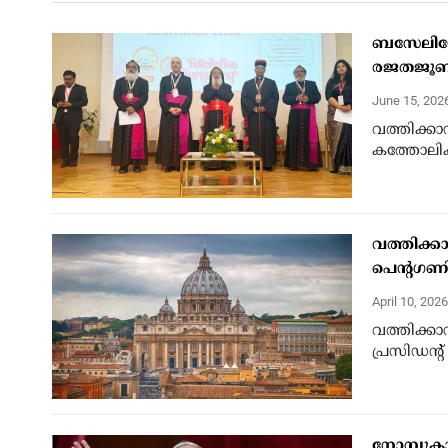
ബസേലിയോസ
രജതജൂബില
June 15, 202
വത്തിക്കാ
കത്തോലിക
വത്തിക്കാ
പെന്റഗണില്
April 10, 202
വത്തിക്കാ
പ്രസിഡന്റ്
നോമ്പുകാ