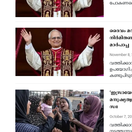
പോകണമെന്ന
ദൈവം മനു
നിര്‍മിതബ
മാര്‍പാപ്പ
November 8,
വത്തിക്കാന
ഉപയോഗിച്ചാ
കണ്ടുപിടുത
‘ഇസ്രായ
മനുഷ്യത്
സഭ
October 7, 2
വത്തിക്ക
നടത്തുന്ന