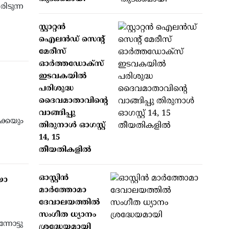
രിടുന്ന
സ്റ്റാറ്റന്‍
ഐലന്‍ഡ് സെന്റ്
മേരീസ്
ഓര്‍ത്തഡോക്‌സ്
ഇടവകയില്‍
പരിശുദ്ധ
ദൈവമാതാവിന്റെ
വാങ്ങിപ്പു
ക്കയും
തിരുനാള്‍ ഓഗസ്റ്റ്
14, 15
തീയതികളില്‍
ഓസ്റ്റിൻ
യോ
മാർത്തോമാ
ദേവാലയത്തിൽ
സംഗീത ധ്യാനം
്നോട്ടു
ശ്രദ്ധേയമായി