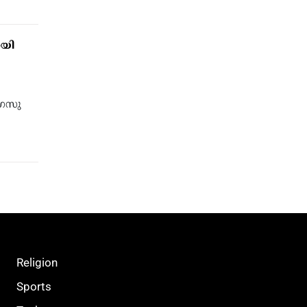
ായി
ഗെസു
Religion
Sports