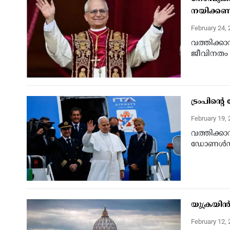
നയിക്കണം
February 24,
വത്തിക്കാ
ജീവിനതം മു
ട്രംപിന്റ
February 19,
വത്തിക്കാ
ഡോണള്‍ഡ് ട
യുക്രയിന്
February 12,