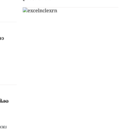
യോ
ിക്ക
കൊല