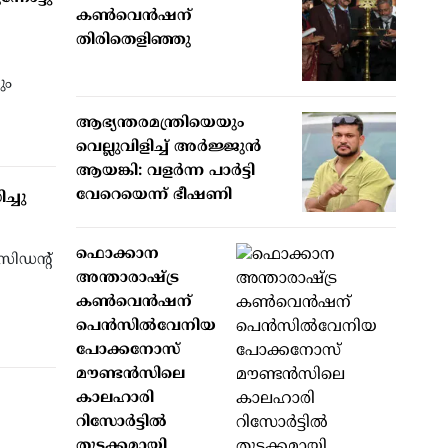
കൺവെൻഷന്
തിരിതെളിഞ്ഞു
ും
ആഭ്യന്തരമന്ത്രിയെയും
വെല്ലുവിളിച്ച് അര്‍ജ്ജുന്‍
ആയങ്കി: വളര്‍ന്ന പാര്‍ട്ടി
വേറെയെന്ന് ഭീഷണി
ച്ചു
ഫൊക്കാന
സിഡന്റ്
അന്താരാഷ്ട്ര
കൺവെൻഷന്
പെൻസിൽവേനിയ
പോക്കനോസ്
മൗണ്ടൻസിലെ
കാലഹാരി
റിസോർട്ടിൽ
തുടക്കമായി