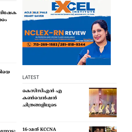
ാഭിഷേക
്കം
യറിയെ
LATEST
കെസിസിഎൻ എ
കൺവെൻഷൻ
ചിത്രങ്ങളിലൂടെ
16-ാമത് KCCNA
നോട്ടു