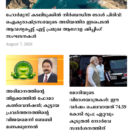
ഹോർമുസ് കടലിടുക്കിൽ നിർബന്ധിത ടോൾ പിരിവ്:
ഐക്യരാഷ്ട്രസഭയുടെ അടിയന്തിര ഇടപെടൽ
ആവശ്യപ്പെട്ട് എട്ട് പ്രമുഖ ആഗോള ഷിപ്പിംഗ്
സംഘടനകൾ
August 7, 2026
അഭിമാനത്തിന്റെ
മോദിയുടെ
തിളക്കത്തില്‍ ഫോമാ
വിദേശയാത്രകൾ: ഈ
കണ്‍വെന്‍ഷന്‍; കൂട്ടായ
വർഷം ചെലവായത് 74.59
പ്രവര്‍ത്തനത്തിന്റെ
കോടി രൂപ; ഏറ്റവും
വിജയമെന്ന് ബേബി
കൂടുതൽ നോർവേ
മണക്കുന്നേല്‍
സന്ദർശനത്തിന്