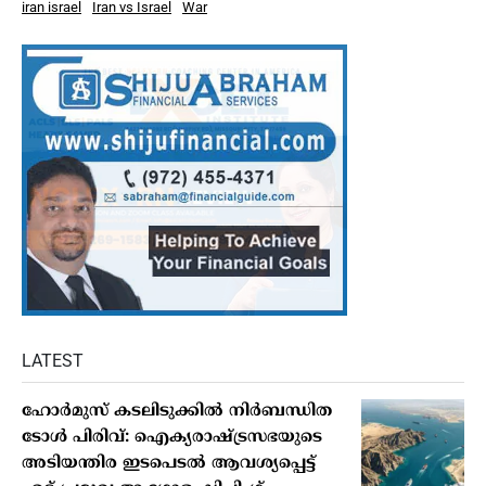
iran israel
Iran vs Israel
War
LATEST
ഹോർമുസ് കടലിടുക്കിൽ നിർബന്ധിത
ടോൾ പിരിവ്: ഐക്യരാഷ്ട്രസഭയുടെ
അടിയന്തിര ഇടപെടൽ ആവശ്യപ്പെട്ട്