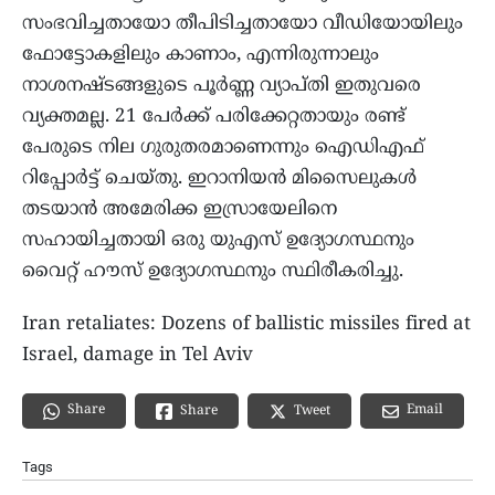
സംഭവിച്ചതായോ തീപിടിച്ചതായോ വീഡിയോയിലും
ഫോട്ടോകളിലും കാണാം, എന്നിരുന്നാലും
നാശനഷ്ടങ്ങളുടെ പൂർണ്ണ വ്യാപ്തി ഇതുവരെ
വ്യക്തമല്ല. 21 പേർക്ക് പരിക്കേറ്റതായും രണ്ട്
പേരുടെ നില ഗുരുതരമാണെന്നും ഐഡിഎഫ്
റിപ്പോർട്ട് ചെയ്തു. ഇറാനിയൻ മിസൈലുകൾ
തടയാൻ അമേരിക്ക ഇസ്രായേലിനെ
സഹായിച്ചതായി ഒരു യുഎസ് ഉദ്യോഗസ്ഥനും
വൈറ്റ് ഹൗസ് ഉദ്യോഗസ്ഥനും സ്ഥിരീകരിച്ചു.
Iran retaliates: Dozens of ballistic missiles fired at
Israel, damage in Tel Aviv
Share
Email
Share
Tweet
Tags