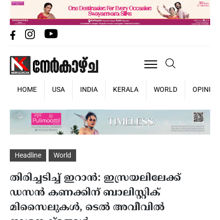
HOME
USA
INDIA
KERALA
WORLD
OPINIO
Headline
World
തിരിച്ചടിച്ച് ഇറാൻ: ഇസ്രയലിലേക്ക്
ഡസൻ കണക്കിന് ബാലിസ്റ്റിക്
മിസൈലുകൾ, ടെൽ അവീവിൽ