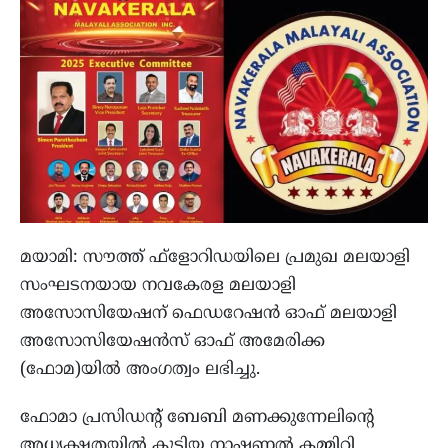
മയാമി: സൗത്ത് ഫ്‌ളോറിഡയിലെ പ്രമുഖ മലയാളി
സംഘടനയായ നവകേരള മലയാളി
അസോസിയേഷന് ഫെഡറേഷന്‍ ഓഫ് മലയാളി
അസോസിയേഷന്‍സ് ഓഫ് അമേരിക്ക
(ഫോമ)യില്‍ അംഗത്വം ലഭിച്ചു.
ഫോമാ പ്രസിഡൻ്റ് ബേബി മണക്കുന്നേലിന്റെ
അധ്യക്ഷതയില്‍ കൂടിയ നാഷണല്‍ കമ്മിറ്റി