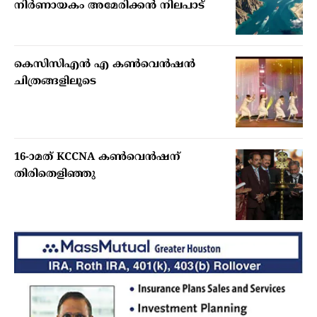
നിര്‍ണായകം അമേരിക്കന്‍ നിലപാട്
കെസിസിഎൻ എ കൺവെൻഷൻ
ചിത്രങ്ങളിലൂടെ
16-ാമത് KCCNA കൺവെൻഷന്
തിരിതെളിഞ്ഞു