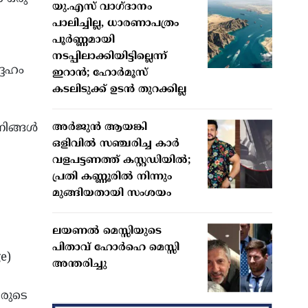
യു.എസ് വാഗ്ദാനം
പാലിച്ചില്ല, ധാരണാപത്രം
പൂർണ്ണമായി
നടപ്പിലാക്കിയിട്ടില്ലെന്ന്
്ദേഹം
ഇറാൻ; ഹോർമൂസ്
കടലിടുക്ക് ഉടൻ തുറക്കില്ല
ിങ്ങള്‍
അർജുൻ ആയങ്കി
ഒളിവിൽ സഞ്ചരിച്ച കാർ
വളപട്ടണത്ത് കസ്റ്റഡിയിൽ;
പ്രതി കണ്ണൂരിൽ നിന്നും
മുങ്ങിയതായി സംശയം
ലയണൽ മെസ്സിയുടെ
പിതാവ് ഹോർഹെ മെസ്സി
e)
അന്തരിച്ചു
ഖരുടെ