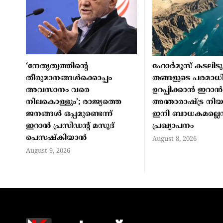
‘നേതൃത്വത്തിന്റെ
ഹോർമൂസ് കടലിടു
തീരുമാനങ്ങൾക്കൊപ്പം
തങ്ങളുടെ പരമാധ
അവസാനം വരെ
ഉറപ്പിക്കാൻ ഇറാ
നിലകൊള്ളും’; രാജ്യത്തെ
അന്താരാഷ്ട്ര നി
ജനങ്ങൾ ഒപ്പമുണ്ടെന്ന്
ഇനി ബാധകമല്ലെന്
ഇറാൻ പ്രസിഡന്റ് മസൂദ്
പ്രഖ്യാപനം
പെസഷ്കിയാൻ
August 8, 2026
August 9, 2026