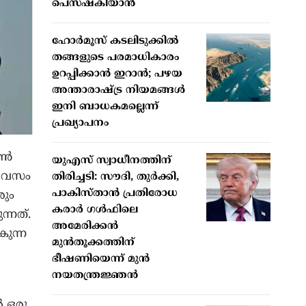
പെസഷ്കിയാൻ
ഹോർമൂസ് കടലിടുക്കിൽ
തങ്ങളുടെ പരമാധികാരം
ഉറപ്പിക്കാൻ ഇറാൻ; പഴയ
അന്താരാഷ്ട്ര നിയമങ്ങൾ
ഇനി ബാധകമല്ലെന്ന്
പ്രഖ്യാപനം
്‍
യുഎസ് സ്വാധീനത്തിന്
ഞദിവസം
തിരിച്ചടി: സൗദി, തുർക്കി,
പാകിസ്താൻ പ്രതിരോധ
രും
കരാർ ഗൾഫിലെ
ന്നത്.
അമേരിക്കൻ
കുന്ന
മുൻതൂക്കത്തിന്
ഭീഷണിയെന്ന് മുൻ
നയതന്ത്രജ്ഞൻ
‍ ഒരു