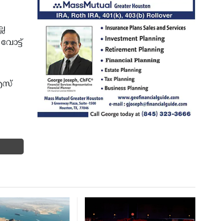
്ല
വോട്ട്
എസ്