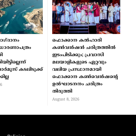
ാഗ്ദാനം
ഫൊക്കാന കൽഹാരി
ല, ധാരണാപത്രം
കൺവൻഷൻ ചരിത്രത്തിൽ
ി
ഇടംപിടിക്കും; പ്രവാസി
യിട്ടില്ലെന്ന്
മലയാളികളുടെ ഏറ്റവും
ർമൂസ് കടലിടുക്ക്
വലിയ പ്രസ്ഥാനമായി
ില്ല
ഫൊക്കാന കൺവെൻഷന്റെ
ഉൽഘാടനനം ചരിത്രം
26
തിരുത്തി
August 8, 2026