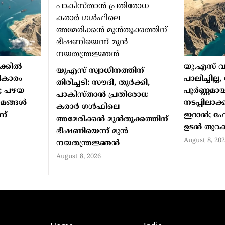
ക്കിൽ
യു.എസ് വ
യുഎസ് സ്വാധീനത്തിന്
ികാരം
പാലിച്ചില്
തിരിച്ചടി: സൗദി, തുർക്കി,
ൻ; പഴയ
പൂർണ്ണമായ
പാകിസ്താൻ പ്രതിരോധ
യമങ്ങൾ
നടപ്പിലാക്കി
കരാർ ഗൾഫിലെ
ന്
ഇറാൻ; ഹോ
അമേരിക്കൻ മുൻതൂക്കത്തിന്
ഉടൻ തുറക്ക
ഭീഷണിയെന്ന് മുൻ
August 8, 20
നയതന്ത്രജ്ഞൻ
August 8, 2026