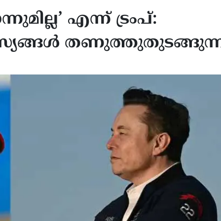
ുമില്ല’ എന്ന് ട്രംപ്:
യങ്ങള്‍ തണുത്തുതുടങ്ങുന്