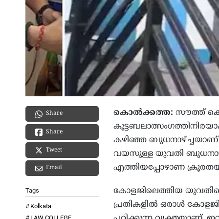
കൊല്‍ക്കത്ത:
സൗത്ത് കൊ
Share
കൂട്ടബലാത്സംഗത്തിനിരയാക്
Share
കഴിഞ്ഞ ബുധനാഴ്ച്ചയാണ്
Tweet
വയസുള്ള യുവതി ബുധനാഴ്ച
എത്തിയപ്പോഴാണ ക്രൂരതയ്
Email
കോളജിലെത്തിയ യുവതിയെ പ്ര
Tags
പ്രതികളില്‍ ഒരാള്‍ കോളജി
Kolkata
പഠിക്കുന്ന വ്യക്തയാണ്.
LAW COLLEGE