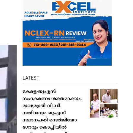
LATEST
കേരള-യുഎസ്
സഹകരണം ശക്തമാക്കും;
മുഖ്യമന്ത്രി വി.ഡി.
സതീശനും യുഎസ്
സ്ഥാനപതി സെർജിയോ
ഗോറും കൊച്ചിയിൽ