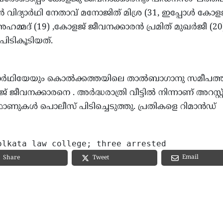
്‍ വിദ്യാര്‍ഥി നേതാവ് മനോജിത് മിശ്ര (31, ഇപ്പോള്‍ കോള
മദ് (19) ,കോളജ് ജീവനക്കാരന്‍ പ്രമിത് മുഖര്‍ജീ (20
ിടികൂടിയത്.
ിദ്യാര്‍ഥിയേയും കൊല്‍ക്കത്തയിലെ താല്‍ബാഗാനു സമീപത്
ജീവനക്കാരനെ . അര്‍ദ്ധരാത്രി വീട്ടില്‍ നിന്നാണ് അറസ്റ്റ
ുകള്‍ പൊലീസ് പിടിച്ചെടുത്തു. പ്രതികളെ റിമാന്‍ഡ്
olkata law college; three arrested
Email
Share
Tweet