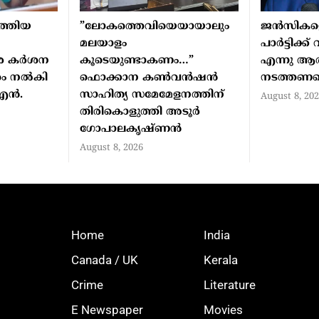
ത്തിയ
”ലോകത്തെവിയെയായാലും
ജന്‍സികളെ
മലയാളം
പാര്‍ട്ടിക്ക
ിരെ കർശന
കൂടെയുണ്ടാകണം…”
എന്നു ആ
േശം നൽകി
ഫൊക്കാന കണ്‍വന്‍ഷന്‍
നടത്തണമെന
ി എൻ.
സാഹിത്യ സമേമേളനത്തിന്
August 8, 20
തിരികൊളുത്തി അടൂര്‍
ഗോപാലകൃഷ്ണന്‍
August 8, 2026
Home
India
Canada / UK
Kerala
Crime
Literature
E Newspaper
Movies