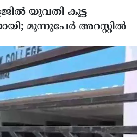
ല്‍ യുവതി കൂട്ട
 മൂന്നുപേര്‍ അറസ്റ്റില്‍