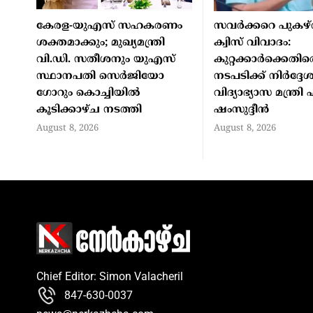
കേരള-യുഎസ് സഹകരണം
സവർക്കറെ പുകഴ്
ശക്തമാക്കും; മുഖ്യമന്ത്രി
ക്വിസ് വിവാദം:
വി.ഡി. സതീശനും യുഎസ്
കുറ്റക്കാർക്കെത
സ്ഥാനപതി സെർജിയോ
നടപടിക്ക് നിർദ്ദ
ഗോറും കൊച്ചിയിൽ
വിദ്യാഭ്യാസ മന്ത്ര
കൂടിക്കാഴ്ച നടത്തി
ഷംസുദ്ദീൻ
August 8, 2026
August 8, 2026
Chief Editor: Simon Valacheril
847-630-0037