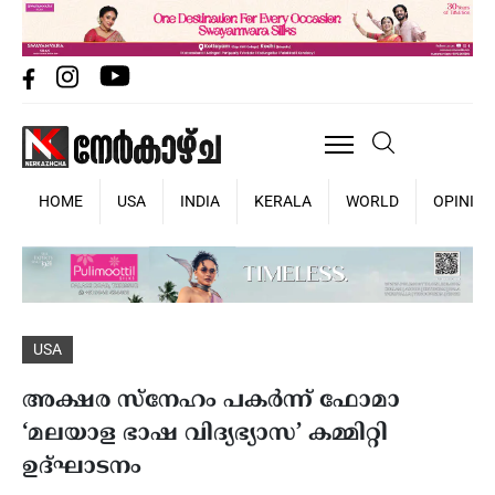
HOME
USA
INDIA
KERALA
WORLD
OPINIO
USA
അക്ഷര സ്‌നേഹം പകര്‍ന്ന് ഫോമാ
‘മലയാള ഭാഷ വിദ്യഭ്യാസ’ കമ്മിറ്റി
ഉദ്ഘാടനം