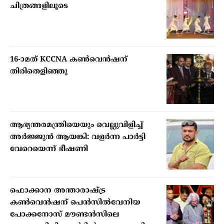
ചിത്രങ്ങളിലൂടെ
16-ാമത് KCCNA കൺവെൻഷന്
തിരിതെളിഞ്ഞു
ആഭ്യന്തരമന്ത്രിയെയും വെല്ലുവിളിച്ച്
അര്‍ജ്ജുന്‍ ആയങ്കി: വളര്‍ന്ന പാര്‍ട്ടി
വേറെയെന്ന് ഭീഷണി
ഫൊക്കാന അന്താരാഷ്ട്ര
കൺവെൻഷന് പെൻസിൽവേനിയ
പോക്കനോസ് മൗണ്ടൻസിലെ