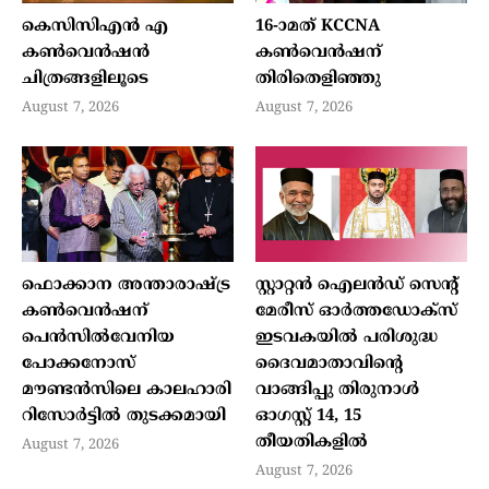
കെസിസിഎൻ എ
16-ാമത് KCCNA
കൺവെൻഷൻ
കൺവെൻഷന്
ചിത്രങ്ങളിലൂടെ
തിരിതെളിഞ്ഞു
August 7, 2026
August 7, 2026
ഫൊക്കാന അന്താരാഷ്ട്ര
സ്റ്റാറ്റന്‍ ഐലന്‍ഡ് സെന്റ്
കൺവെൻഷന്
മേരീസ് ഓര്‍ത്തഡോക്‌സ്
പെൻസിൽവേനിയ
ഇടവകയില്‍ പരിശുദ്ധ
പോക്കനോസ്
ദൈവമാതാവിന്റെ
മൗണ്ടൻസിലെ കാലഹാരി
വാങ്ങിപ്പു തിരുനാള്‍
റിസോർട്ടിൽ തുടക്കമായി
ഓഗസ്റ്റ് 14, 15
തീയതികളില്‍
August 7, 2026
August 7, 2026