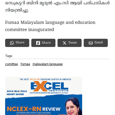
സെക്രട്ടറി ബിനി മൃദുല്‍ എം.സി ആയി പരിപാടികള്‍
നിയന്ത്രിച്ചു.
Fomaa Malayalam language and education
committee inaugurated
Share
Email
Share
Tweet
Tags
comittee
fomaa
malayalam language