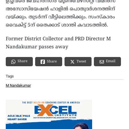
ഉച്ചവരെ ജവഹർനഗർ യൂണിവേഴ്‌സിറ്റി വിമൻസ്
അസോസിയേഷൻ ഹാളിൽ പൊതുദർശനത്തിന്
വയ്ക്കും. തുടർന്ന് വീട്ടിലെത്തിക്കും. സംസ്‌കാരം
വൈകിട്ട് 5ന് തൈക്കാട് ശാന്തി കവാടത്തിൽ.
Former District Collector and PRD Director M
Nandakumar passes away
Share
Email
Share
Tweet
Tags
M Nandakumar