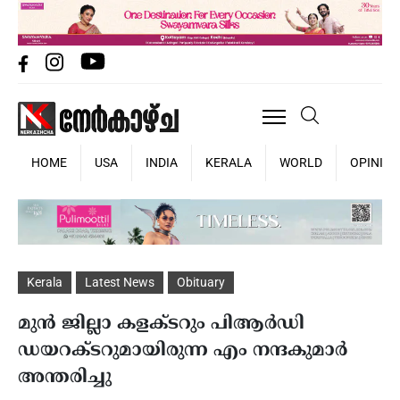
HOME
USA
INDIA
KERALA
WORLD
OPINIO
Kerala
Latest News
Obituary
മുൻ ജില്ലാ കളക്ടറും പിആർഡി
ഡയറക്ടറുമായിരുന്ന എം നന്ദകുമാർ
അന്തരിച്ചു