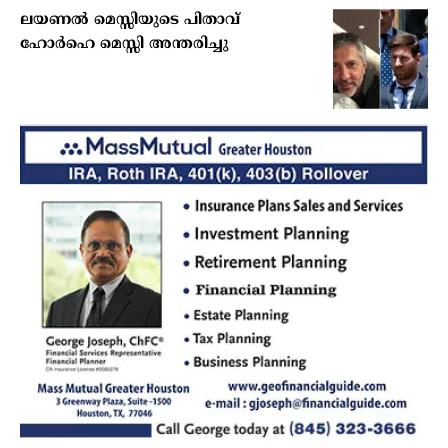
ലയണൽ മെസ്സിയുടെ പിതാവ്
ഹോർഹെ മെസ്സി അന്തരിച്ചു