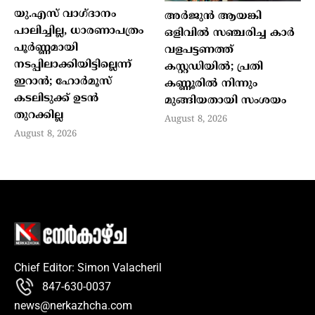
യു.എസ് വാഗ്ദാനം
അർജുൻ ആയങ്കി
പാലിച്ചില്ല, ധാരണാപത്രം
ഒളിവിൽ സഞ്ചരിച്ച കാർ
പൂർണ്ണമായി
വളപട്ടണത്ത്
നടപ്പിലാക്കിയിട്ടില്ലെന്ന്
കസ്റ്റഡിയിൽ; പ്രതി
ഇറാൻ; ഹോർമൂസ്
കണ്ണൂരിൽ നിന്നും
കടലിടുക്ക് ഉടൻ
മുങ്ങിയതായി സംശയം
തുറക്കില്ല
August 8, 2026
August 8, 2026
Chief Editor: Simon Valacheril
847-630-0037
news@nerkazhcha.com