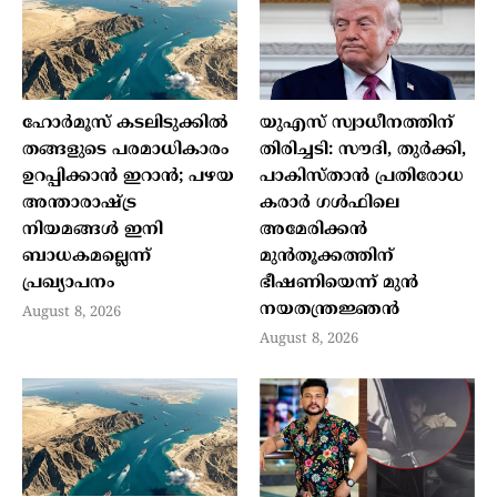
ഹോർമൂസ് കടലിടുക്കിൽ
യുഎസ് സ്വാധീനത്തിന്
തങ്ങളുടെ പരമാധികാരം
തിരിച്ചടി: സൗദി, തുർക്കി,
ഉറപ്പിക്കാൻ ഇറാൻ; പഴയ
പാകിസ്താൻ പ്രതിരോധ
അന്താരാഷ്ട്ര
കരാർ ഗൾഫിലെ
നിയമങ്ങൾ ഇനി
അമേരിക്കൻ
ബാധകമല്ലെന്ന്
മുൻതൂക്കത്തിന്
പ്രഖ്യാപനം
ഭീഷണിയെന്ന് മുൻ
നയതന്ത്രജ്ഞൻ
August 8, 2026
August 8, 2026