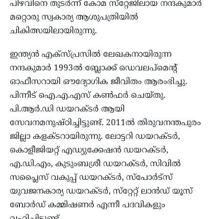
പിഴവിനെ തുടർന്ന് കോമ സ്‌റ്റേജിലായ നന്ദകുമാർ
മറ്റൊരു സ്വകാര്യ ആശുപത്രിയിൽ
ചികിത്സയിലായിരുന്നു.
ഇന്ത്യൻ എക്‌സ്പ്രസിൽ ലേഖകനായിരുന്ന
നന്ദകുമാർ 1993ൽ ബ്ലോക്ക് ഡെവലപ്‌മെന്റ്
ഓഫീസറായി ഔദ്യോഗിക ജീവിതം ആരംഭിച്ചു.
പിന്നീട് ഐ.എ.എസ് കൺഫർ ചെയ്തു.
പി.ആർ.ഡി ഡയറക്ടർ ആയി
സേവനമനുഷ്ഠിച്ചിട്ടുണ്ട്. 2011ൽ തിരുവനന്തപുരം
ജില്ലാ കളക്ടറായിരുന്നു. ലോട്ടറി ഡയറക്ടർ,
കൊളീജിയറ്റ് എഡ്യുക്കേഷൻ ഡയറക്ടർ,
എ.ഡി.എം, കുടുംബശ്രീ ഡയറക്ടർ, സിവിൽ
സപ്ലൈസ് വകുപ്പ് ഡയറക്ടർ, സ്‌പോർട്‌സ്
യുവജനകാര്യ ഡയറക്ടർ, സ്‌റ്റേറ്റ് ലാൻഡ് യൂസ്
ബോർഡ് കമ്മിഷണർ എന്നീ പദവികളും