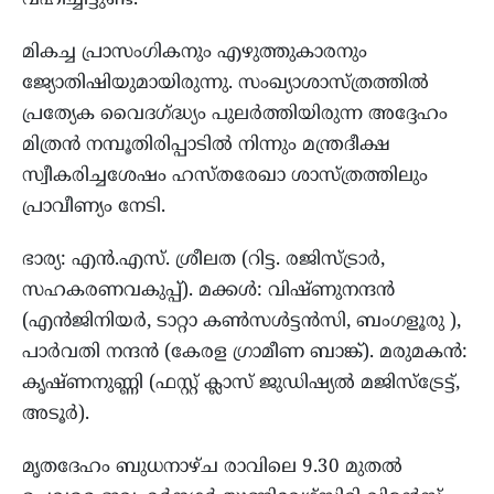
വഹിച്ചിട്ടുണ്ട്.
മികച്ച പ്രാസംഗികനും എഴുത്തുകാരനും
ജ്യോതിഷിയുമായിരുന്നു. സംഖ്യാശാസ്ത്രത്തിൽ
പ്രത്യേക വൈദഗ്ദ്ധ്യം പുലർത്തിയിരുന്ന അദ്ദേഹം
മിത്രൻ നമ്പൂതിരിപ്പാടിൽ നിന്നും മന്ത്രദീക്ഷ
സ്വീകരിച്ചശേഷം ഹസ്തരേഖാ ശാസ്ത്രത്തിലും
പ്രാവീണ്യം നേടി.
ഭാര്യ: എൻ.എസ്. ശ്രീലത (റിട്ട. രജിസ്ട്രാർ,
സഹകരണവകുപ്പ്). മക്കൾ: വിഷ്ണുനന്ദൻ
(എൻജിനിയർ, ടാറ്റാ കൺസൾട്ടൻസി, ബംഗളൂരു ),
പാർവതി നന്ദൻ (കേരള ഗ്രാമീണ ബാങ്ക്). മരുമകൻ:
കൃഷ്ണനുണ്ണി (ഫസ്റ്റ് ക്ലാസ് ജുഡിഷ്യൽ മജിസ്‌ട്രേട്ട്,
അടൂർ).
മൃതദേഹം ബുധനാഴ്ച രാവിലെ 9.30 മുതൽ