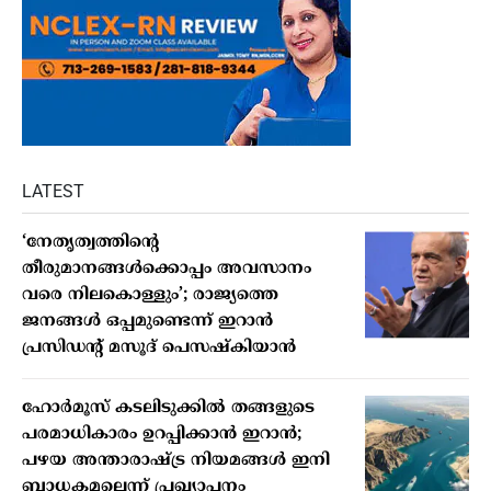
LATEST
‘നേതൃത്വത്തിന്റെ
തീരുമാനങ്ങൾക്കൊപ്പം അവസാനം
വരെ നിലകൊള്ളും’; രാജ്യത്തെ
ജനങ്ങൾ ഒപ്പമുണ്ടെന്ന് ഇറാൻ
പ്രസിഡന്റ് മസൂദ് പെസഷ്കിയാൻ
ഹോർമൂസ് കടലിടുക്കിൽ തങ്ങളുടെ
പരമാധികാരം ഉറപ്പിക്കാൻ ഇറാൻ;
പഴയ അന്താരാഷ്ട്ര നിയമങ്ങൾ ഇനി
ബാധകമല്ലെന്ന് പ്രഖ്യാപനം