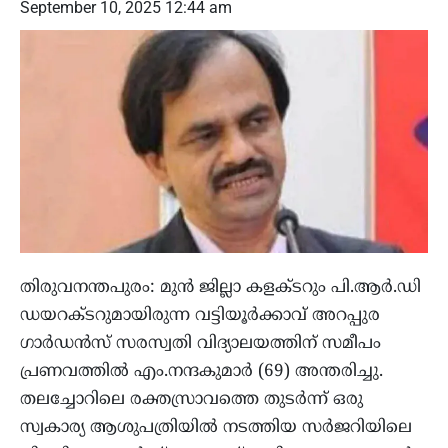
September 10, 2025 12:44 am
തിരുവനന്തപുരം: മുൻ ജില്ലാ കളക്ടറും പി.ആർ.ഡി
ഡയറക്ടറുമായിരുന്ന വട്ടിയൂർക്കാവ് അറപ്പുര
ഗാർഡൻസ് സരസ്വതി വിദ്യാലയത്തിന് സമീപം
പ്രണവത്തിൽ എം.നന്ദകുമാർ (69) അന്തരിച്ചു.
തലച്ചോറിലെ രക്തസ്രാവത്തെ തുടർന്ന് ഒരു
സ്വകാര്യ ആശുപത്രിയിൽ നടത്തിയ സർജറിയിലെ