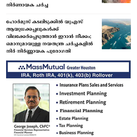
നിർണായക ചർച്ച
ഹോർമുസ് കടലിടുക്കിൽ യുഎസ്
ആയുധക്കപ്പലുകൾക്ക്
വിലക്കേർപ്പെടുത്താൻ ഇറാൻ നീക്കം;
ഒമാനുമായുള്ള നയതന്ത്ര ചർച്ചകളിൽ
നിർ നിർണ്ണായക പുരോഗതി