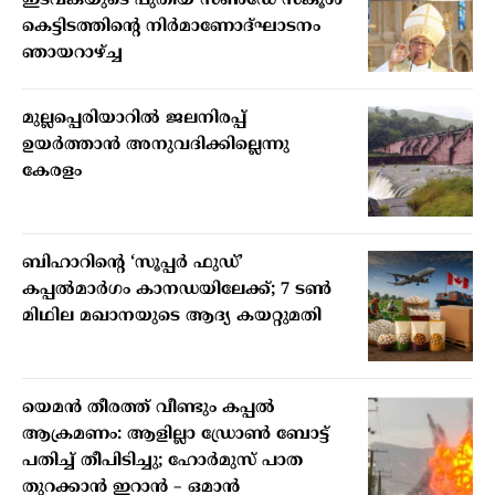
ഇടവകയുടെ പുതിയ സണ്‍ഡേ സ്‌കൂള്‍
കെട്ടിടത്തിന്റെ നിര്‍മാണോദ്ഘാടനം
ഞായറാഴ്ച്ച
മുല്ലപ്പെരിയാറില്‍ ജലനിരപ്പ്
ഉയര്‍ത്താന്‍ അനുവദിക്കില്ലെന്നു
കേരളം
ബിഹാറിന്റെ ‘സൂപ്പർ ഫുഡ്’
കപ്പൽമാർഗം കാനഡയിലേക്ക്; 7 ടൺ
മിഥില മഖാനയുടെ ആദ്യ കയറ്റുമതി
യെമൻ തീരത്ത് വീണ്ടും കപ്പൽ
ആക്രമണം: ആളില്ലാ ഡ്രോൺ ബോട്ട്
പതിച്ച് തീപിടിച്ചു; ഹോർമുസ് പാത
തുറക്കാൻ ഇറാൻ – ഒമാൻ