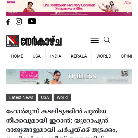
HOME
USA
INDIA
KERALA
WORLD
OPINIO
Latest News
USA
World
ഹോർമുസ് കടലിടുക്കിൽ പുതിയ
നീക്കവുമായി ഇറാൻ; യൂറോപ്യൻ
രാജ്യങ്ങളുമായി ചർച്ചയ്ക്ക് തുടക്കം,