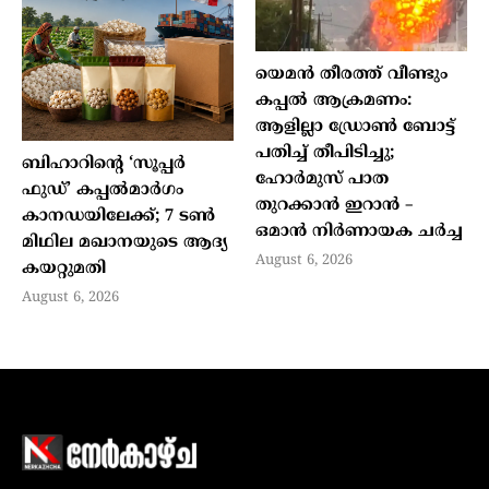
യെമൻ തീരത്ത് വീണ്ടും
കപ്പൽ ആക്രമണം:
ആളില്ലാ ഡ്രോൺ ബോട്ട്
പതിച്ച് തീപിടിച്ചു;
ബിഹാറിന്റെ ‘സൂപ്പർ
ഹോർമുസ് പാത
ഫുഡ്’ കപ്പൽമാർഗം
തുറക്കാൻ ഇറാൻ –
കാനഡയിലേക്ക്; 7 ടൺ
ഒമാൻ നിർണായക ചർച്ച
മിഥില മഖാനയുടെ ആദ്യ
August 6, 2026
കയറ്റുമതി
August 6, 2026