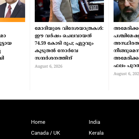
മോദിയുടെ വിദേശയാത്രകൾ:
അമേരിക്ക-
ോമാ
ഈ വർഷം ചെലവായത്
പശ്ചിമേഷ
ട്ടായ
74.59 കോടി രൂപ; ഏറ്റവും
അസ്ഥിരതയ
െ
കൂടുതൽ നോർവേ
നീങ്ങുമെന്
ബി
സന്ദർശനത്തിന്
അമേരിക്കക
ഫലം പുറത്
August 6, 2026
August 6, 20
Home
India
Canada / UK
Kerala