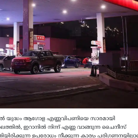
യേൽ യുദ്ധം ആഗോള എണ്ണവിപണിയെ സാരമായി
ത്തലത്തിൽ, ഇറാനിൽ നിന്ന് എണ്ണ വാങ്ങുന്ന ചൈനീസ്
തിയിരിക്കുന്ന ഉപരോധം നീക്കുന്ന കാര്യം പരിഗണനയിലാ