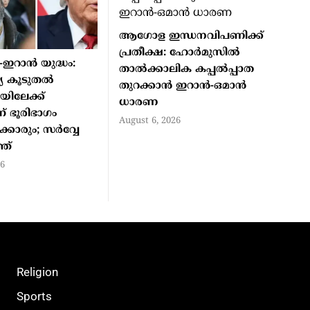
ആഗോള ഇന്ധനവിപണിക്ക്
പ്രതീക്ഷ: ഹോർമുസിൽ
ഇറാൻ യുദ്ധം:
താൽക്കാലിക കപ്പൽപ്പാത
്യ കൂടുതൽ
തുറക്കാൻ ഇറാൻ-ഒമാൻ
ിലേക്ക്
ധാരണ
ന് ഭൂരിഭാഗം
August 6, 2026
്കാരും; സർവ്വേ
ത്
26
Religion
Sports