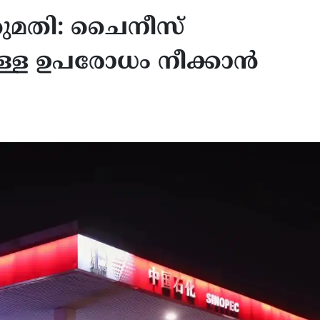
ുമതി: ചൈനീസ്
ള്ള ഉപരോധം നീക്കാൻ