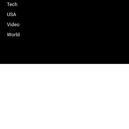
Tech
USA
Video
World