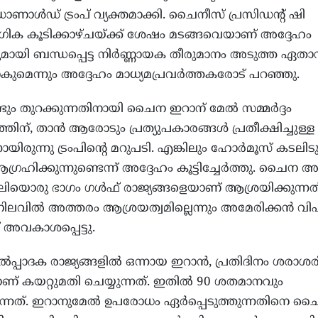
ണാൾഡ് ട്രംപ് വ്യക്തമാക്കി. ചൈനീസ് പ്രസിഡന്റ് ഷി
ഗിക കൂടിക്കാഴ്ചയ്ക്ക് ശേഷം മടങ്ങവെയാണ് അദ്ദേഹം
തുമായി ബന്ധപ്പെട്ട നിർണ്ണായക തീരുമാനം അടുത്ത ഏതാ
കുമെന്നും അദ്ദേഹം മാധ്യമപ്രവർത്തകരോട് പറഞ്ഞു.
ടും തുറക്കുന്നതിനായി ചൈന ഇറാന് മേൽ സമ്മർദ്ദം
തിന്, താൻ ആരോടും പ്രത്യുപകാരങ്ങൾ പ്രതീക്ഷിച്ചുള്ള
യിരുന്നു ട്രംപിന്റെ മറുപടി. എങ്കിലും ഹോർമൂസ് കടലിടുക
ഹിക്കുന്നുണ്ടെന്ന് അദ്ദേഹം കൂട്ടിച്ചേർത്തു. ചൈന 
ൊരു ഭാഗം ഗൾഫ് രാജ്യങ്ങളെയാണ് ആശ്രയിക്കുന്നത്
നിലവിൽ അത്തരം ആശ്രയത്വമില്ലെന്നും അമേരിക്കൻ വ
 അവകാശപ്പെട്ടു.
പ്പാദക രാജ്യങ്ങളിൽ ഒന്നായ ഇറാൻ, പ്രതിദിനം ശരാശരി
 കയറ്റുമതി ചെയ്യുന്നത്. ഇതിൽ 90 ശതമാനവും
നത്. ഇറാനുമേൽ ഉപരോധം ഏർപ്പെടുത്തുന്നതിനെ ച