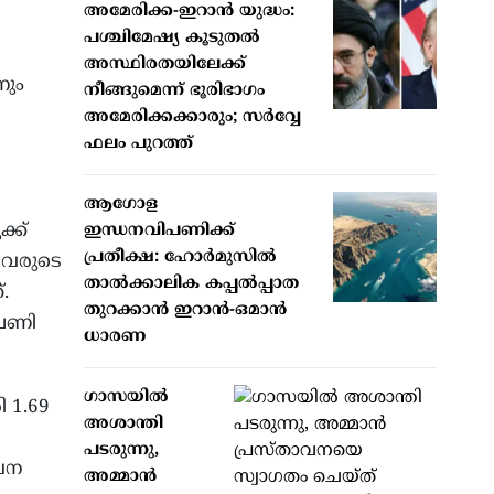
അമേരിക്ക-ഇറാൻ യുദ്ധം:
പശ്ചിമേഷ്യ കൂടുതൽ
അസ്ഥിരതയിലേക്ക്
നും
നീങ്ങുമെന്ന് ഭൂരിഭാഗം
അമേരിക്കക്കാരും; സർവ്വേ
ഫലം പുറത്ത്
ആഗോള
്ക്
ഇന്ധനവിപണിക്ക്
പ്രതീക്ഷ: ഹോർമുസിൽ
അവരുടെ
താൽക്കാലിക കപ്പൽപ്പാത
.
തുറക്കാൻ ഇറാൻ-ഒമാൻ
ിപണി
ധാരണ
ഗാസയിൽ
 1.69
അശാന്തി
പടരുന്നു,
ൈന
അമ്മാൻ