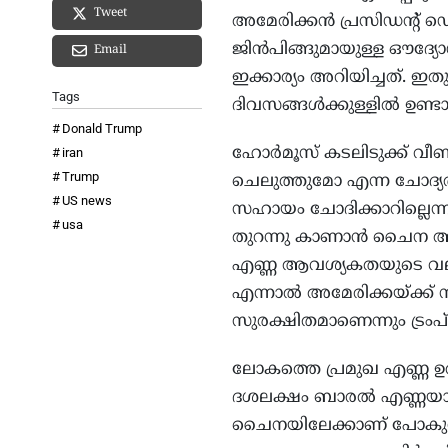
Tweet
അമേരിക്കൻ പ്രസിഡന്റ് ഡൊ
ജിൻപിങ്ങുമായുള്ള ഔദ്യോ
Email
ഇക്കാര്യം അറിയിച്ചത്. ഇ
Tags
ദിവസങ്ങൾക്കുള്ളിൽ ഉണ്ടാ
Donald Trump
ഹോർമൂസ് കടലിടുക്ക് വീണ്
iran
Trump
ചെലുത്തുമോ എന്ന ചോദ്യത്
US news
സഹായം ചോദിക്കാറില്ലെന്നാ
usa
തുറന്നു കാണാൻ ചൈന ആഗ്ര
എണ്ണ ആവശ്യകതയുടെ വലിയ
എന്നാൽ അമേരിക്കയ്ക്ക് 
സുരക്ഷിതമാണെന്നും ട്രംപ്
ലോകത്തെ പ്രമുഖ എണ്ണ ഉൽ
ദശലക്ഷം ബാരൽ എണ്ണയാണ്
ചൈനയിലേക്കാണ് പോകുന്