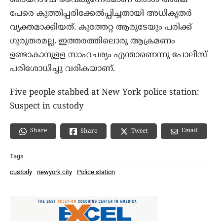
ഞായറാഴ്ച വൈകുന്നേരമാണ് ഒരാള്‍ അഞ്ച്
പേരെ കുത്തിപ്പരിക്കേല്‍പ്പിച്ചതായി അധികൃതര്‍
വ്യക്തമാക്കിയത്. കുത്തേറ്റ ആരുടേയും പരിക്ക്
ഗുരുതരമല്ല. ഇത്തരത്തിലൊരു ആക്രമണം
ഉണ്ടാകാനുളള സാഹചര്യം എന്താണെന്നു പോലീസ്
പരിശോധിച്ചു വരികയാണ്.
Five people stabbed at New York police station:
Suspect in custody
Share
Email
Share
Tweet
Tags
custody
newyork city
Police station