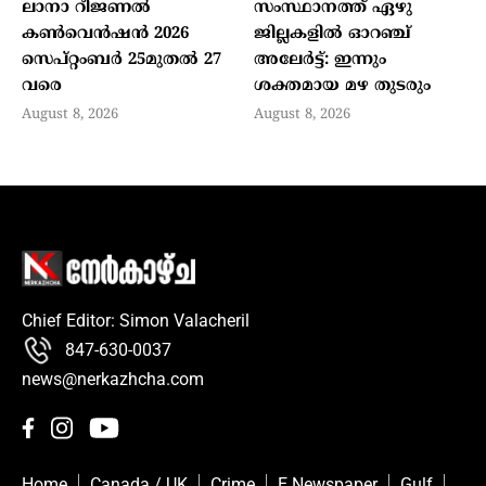
ലാനാ റീജണല്‍
സംസ്ഥാനത്ത് ഏഴു
കണ്‍വെന്‍ഷന്‍ 2026
ജില്ലകളില്‍ ഓറഞ്ച്
സെപ്റ്റംബര്‍ 25മുതല്‍ 27
അലേര്‍ട്ട്: ഇന്നും
വരെ
ശക്തമായ മഴ തുടരും
August 8, 2026
August 8, 2026
Chief Editor: Simon Valacheril
847-630-0037
news@nerkazhcha.com
Home
Canada / UK
Crime
E Newspaper
Gulf