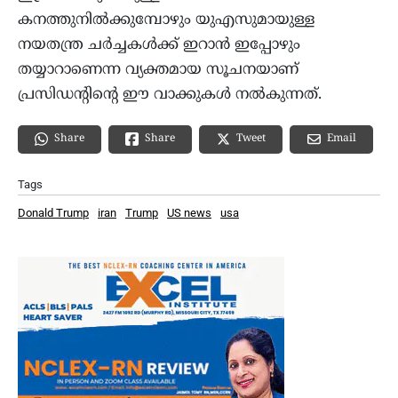
കനത്തുനിൽക്കുമ്പോഴും യുഎസുമായുള്ള
നയതന്ത്ര ചർച്ചകൾക്ക് ഇറാൻ ഇപ്പോഴും
തയ്യാറാണെന്ന വ്യക്തമായ സൂചനയാണ്
പ്രസിഡന്റിന്റെ ഈ വാക്കുകൾ നൽകുന്നത്.
Share
Email
Share
Tweet
Tags
Donald Trump
iran
Trump
US news
usa