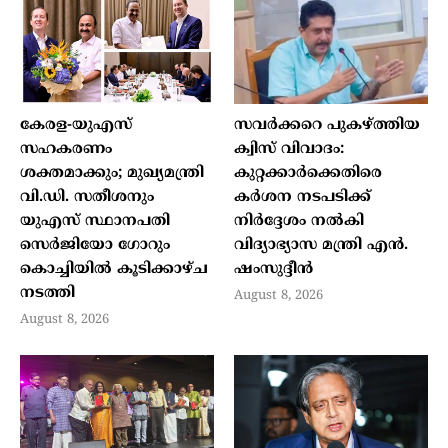
കേരള-യുഎസ്
സവർക്കറെ പുകഴ്ത്തിയ
സഹകരണം
ക്വിസ് വിവാദം:
ശക്തമാക്കും; മുഖ്യമന്ത്രി
കുറ്റക്കാർക്കെതിരെ
വി.ഡി. സതീശനും
കർശന നടപടിക്ക്
യുഎസ് സ്ഥാനപതി
നിർദ്ദേശം നൽകി
സെർജിയോ ഗോറും
വിദ്യാഭ്യാസ മന്ത്രി എൻ.
കൊച്ചിയിൽ കൂടിക്കാഴ്ച
ഷംസുദ്ദീൻ
നടത്തി
August 8, 2026
August 8, 2026