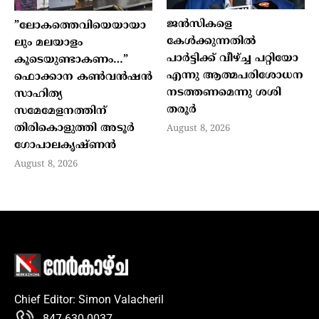
ജന്‍സികളെ
”ലോകത്തെവിയെയായാ
കേള്‍ക്കുന്നതില്‍
ലും മലയാളം
പാര്‍ട്ടിക്ക് വീഴ്ച്ച പറ്റിയോ
കൂടെയുണ്ടാകണം…”
എന്നു ആത്മപരിശോധന
ഫൊക്കാന കണ്‍വന്‍ഷന്‍
നടത്തണമെന്നു ശശി
സാഹിത്യ
തരൂര്‍
സമേമേളനത്തിന്
തിരികൊളുത്തി അടൂര്‍
August 8, 2026
ഗോപാലകൃഷ്ണന്‍
August 8, 2026
Chief Editor: Simon Valacheril
847-630-0037