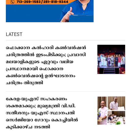
LATEST
ഫൊക്കാന കൽഹാരി കൺവൻഷൻ
ചരിത്രത്തിൽ ഇടംപിടിക്കും; പ്രവാസി
മലയാളികളുടെ ഏറ്റവും വലിയ
പ്രസ്ഥാനമായി ഫൊക്കാന
കൺവെൻഷന്റെ ഉൽഘാടനനം
ചരിത്രം തിരുത്തി
കേരള-യുഎസ് സഹകരണം
ശക്തമാക്കും; മുഖ്യമന്ത്രി വി.ഡി.
സതീശനും യുഎസ് സ്ഥാനപതി
സെർജിയോ ഗോറും കൊച്ചിയിൽ
കൂടിക്കാഴ്ച നടത്തി