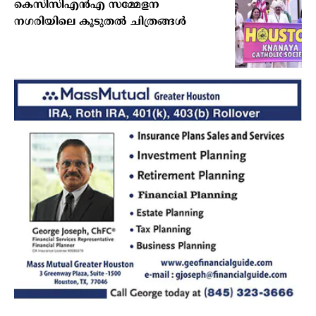
കെസിസിഎന്‍എ സമ്മേളന
നഗരിയിലെ കൂടുതല്‍ ചിത്രങ്ങള്‍