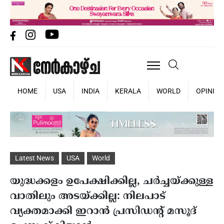
HOME
USA
INDIA
KERALA
WORLD
OPINIO
Latest News
USA
World
യുദ്ധക്കളം ഉപേക്ഷിക്കില്ല, ചർച്ചയ്ക്കുള്ള
വാതിലും അടയ്ക്കില്ല: നിലപാട്
വ്യക്തമാക്കി ഇറാൻ പ്രസിഡന്റ് മസൂദ്