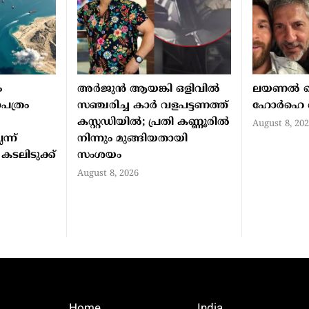
ം
അർജുൻ ആയങ്കി ഒളിവിൽ
ലയണൽ മെസ
ാപത്രം
സഞ്ചരിച്ച കാർ വളപട്ടണത്ത്
ഹോർഹെ മെസ
കസ്റ്റഡിയിൽ; പ്രതി കണ്ണൂരിൽ
August 8, 20
ന്ന്
നിന്നും മുങ്ങിയതായി
ടലിടുക്ക്
സംശയം
August 8, 2026
Home
India