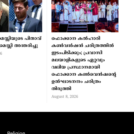
്സിയുടെ പിതാവ്
ഫൊക്കാന കൽഹാരി
്സി അന്തരിച്ചു
കൺവൻഷൻ ചരിത്രത്തിൽ
ഇടംപിടിക്കും; പ്രവാസി
26
മലയാളികളുടെ ഏറ്റവും
വലിയ പ്രസ്ഥാനമായി
ഫൊക്കാന കൺവെൻഷന്റെ
ഉൽഘാടനനം ചരിത്രം
തിരുത്തി
August 8, 2026
Religion