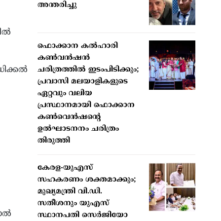
അന്തരിച്ചു
ല്‍
ഫൊക്കാന കൽഹാരി
കൺവൻഷൻ
ക്കല്‍
ചരിത്രത്തിൽ ഇടംപിടിക്കും;
പ്രവാസി മലയാളികളുടെ
ഏറ്റവും വലിയ
പ്രസ്ഥാനമായി ഫൊക്കാന
കൺവെൻഷന്റെ
ഉൽഘാടനനം ചരിത്രം
തിരുത്തി
കേരള-യുഎസ്
സഹകരണം ശക്തമാക്കും;
മുഖ്യമന്ത്രി വി.ഡി.
സതീശനും യുഎസ്
ല്‍
സ്ഥാനപതി സെർജിയോ