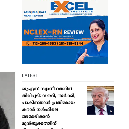
LATEST
യുഎസ് സ്വാധീനത്തിന്
തിരിച്ചടി: സൗദി, തുർക്കി,
പാകിസ്താൻ പ്രതിരോധ
കരാർ ഗൾഫിലെ
അമേരിക്കൻ
മുൻതൂക്കത്തിന്