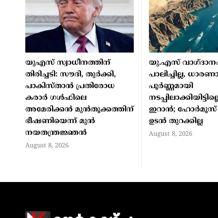
യുഎസ് സ്വാധീനത്തിന്
യു.എസ് വാഗ്ദാന
തിരിച്ചടി: സൗദി, തുർക്കി,
പാലിച്ചില്ല, ധാരണ
പാകിസ്താൻ പ്രതിരോധ
പൂർണ്ണമായി
കരാർ ഗൾഫിലെ
നടപ്പിലാക്കിയിട്ടില്ലെ
അമേരിക്കൻ മുൻതൂക്കത്തിന്
ഇറാൻ; ഹോർമൂസ് ക
ഭീഷണിയെന്ന് മുൻ
ഉടൻ തുറക്കില്ല
നയതന്ത്രജ്ഞൻ
August 8, 2026
August 8, 2026