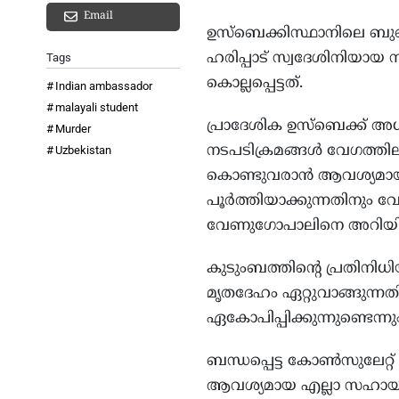
Email
ഉസ്‌ബെക്കിസ്ഥാനിലെ ബുഖാറ 
ഹരിപ്പാട് സ്വദേശിനിയാ
Tags
കൊല്ലപ്പെട്ടത്.
Indian ambassador
malayali student
പ്രാദേശിക ഉസ്‌ബെക്ക് 
Murder
നടപടിക്രമങ്ങള്‍ വേഗത്തി
Uzbekistan
കൊണ്ടുവരാന്‍ ആവശ്യമായ എക
പൂര്‍ത്തിയാക്കുന്നതിനു
വേണുഗോപാലിനെ അറിയിച്
കുടുംബത്തിന്റെ പ്രതിനിധി
മൃതദേഹം ഏറ്റുവാങ്ങുന്നതി
ഏകോപിപ്പിക്കുന്നുണ്ടെന്നും
ബന്ധപ്പെട്ട കോണ്‍സുലേറ്റ
ആവശ്യമായ എല്ലാ സഹായവ