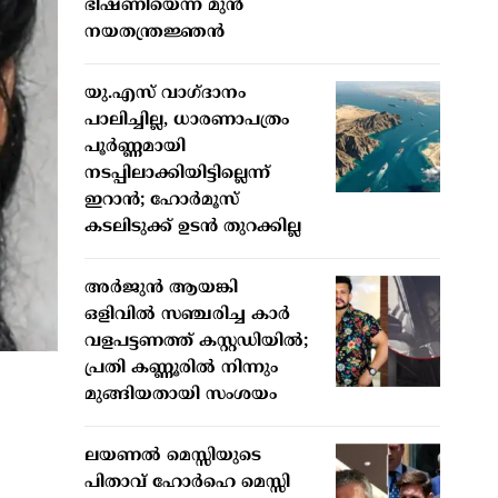
ഭീഷണിയെന്ന് മുൻ
നയതന്ത്രജ്ഞൻ
യു.എസ് വാഗ്ദാനം
പാലിച്ചില്ല, ധാരണാപത്രം
പൂർണ്ണമായി
നടപ്പിലാക്കിയിട്ടില്ലെന്ന്
ഇറാൻ; ഹോർമൂസ്
കടലിടുക്ക് ഉടൻ തുറക്കില്ല
അർജുൻ ആയങ്കി
ഒളിവിൽ സഞ്ചരിച്ച കാർ
വളപട്ടണത്ത് കസ്റ്റഡിയിൽ;
പ്രതി കണ്ണൂരിൽ നിന്നും
മുങ്ങിയതായി സംശയം
ലയണൽ മെസ്സിയുടെ
പിതാവ് ഹോർഹെ മെസ്സി