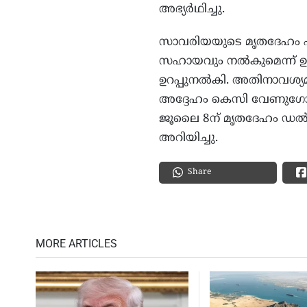
അഭ്യര്‍ഥിച്ചു.
സാവരിയയുടെ മൃതദേഹം എത്
സഹായവും നല്‍കുമെന്ന്
ഉറപ്പുനല്‍കി. അതിനാവശ്യ
അദ്ദേഹം കെസി വേണുഗോപാലിന
ജൂലൈ 8ന് മൃതദേഹം ഡല്‍ഹ
അറിയിച്ചു.
Share
MORE ARTICLES