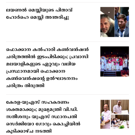
ലയണൽ മെസ്സിയുടെ പിതാവ്
ഹോർഹെ മെസ്സി അന്തരിച്ചു
ഫൊക്കാന കൽഹാരി കൺവൻഷൻ
ചരിത്രത്തിൽ ഇടംപിടിക്കും; പ്രവാസി
മലയാളികളുടെ ഏറ്റവും വലിയ
പ്രസ്ഥാനമായി ഫൊക്കാന
കൺവെൻഷന്റെ ഉൽഘാടനനം
ചരിത്രം തിരുത്തി
കേരള-യുഎസ് സഹകരണം
ശക്തമാക്കും; മുഖ്യമന്ത്രി വി.ഡി.
സതീശനും യുഎസ് സ്ഥാനപതി
സെർജിയോ ഗോറും കൊച്ചിയിൽ
കൂടിക്കാഴ്ച നടത്തി