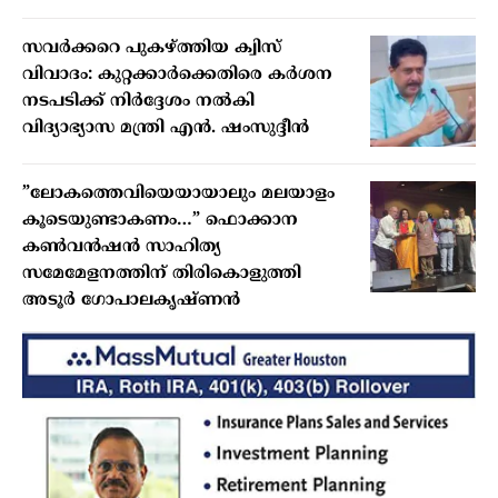
സവർക്കറെ പുകഴ്ത്തിയ ക്വിസ്
വിവാദം: കുറ്റക്കാർക്കെതിരെ കർശന
നടപടിക്ക് നിർദ്ദേശം നൽകി
വിദ്യാഭ്യാസ മന്ത്രി എൻ. ഷംസുദ്ദീൻ
”ലോകത്തെവിയെയായാലും മലയാളം
കൂടെയുണ്ടാകണം…” ഫൊക്കാന
കണ്‍വന്‍ഷന്‍ സാഹിത്യ
സമേമേളനത്തിന് തിരികൊളുത്തി
അടൂര്‍ ഗോപാലകൃഷ്ണന്‍