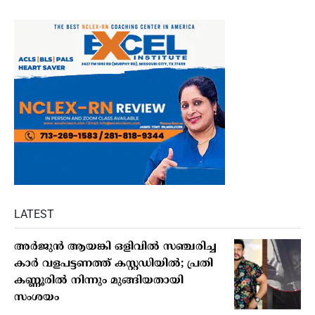
LATEST
അർജുൻ ആയങ്കി ഒളിവിൽ സഞ്ചരിച്ച
കാർ വളപട്ടണത്ത് കസ്റ്റഡിയിൽ; പ്രതി
കണ്ണൂരിൽ നിന്നും മുങ്ങിയതായി
സംശയം