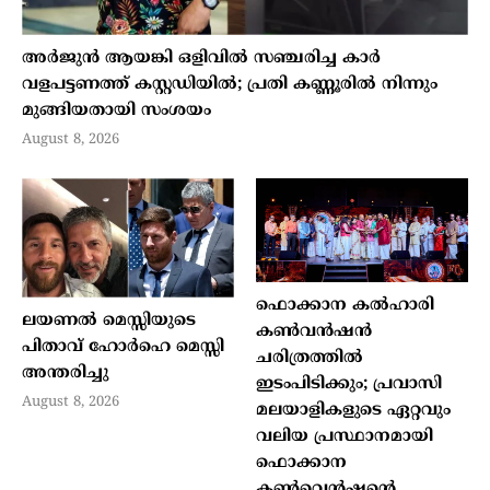
അർജുൻ ആയങ്കി ഒളിവിൽ സഞ്ചരിച്ച കാർ
വളപട്ടണത്ത് കസ്റ്റഡിയിൽ; പ്രതി കണ്ണൂരിൽ നിന്നും
മുങ്ങിയതായി സംശയം
August 8, 2026
ഫൊക്കാന കൽഹാരി
ലയണൽ മെസ്സിയുടെ
കൺവൻഷൻ
പിതാവ് ഹോർഹെ മെസ്സി
ചരിത്രത്തിൽ
അന്തരിച്ചു
ഇടംപിടിക്കും; പ്രവാസി
August 8, 2026
മലയാളികളുടെ ഏറ്റവും
വലിയ പ്രസ്ഥാനമായി
ഫൊക്കാന
കൺവെൻഷന്റെ