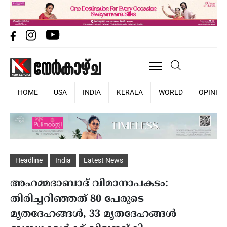
HOME
USA
INDIA
KERALA
WORLD
OPINIO
Headline
India
Latest News
അഹമ്മദാബാദ് വിമാനാപകടം:
തിരിച്ചറിഞ്ഞത് 80 പേരുടെ
മൃതദേഹങ്ങള്‍, 33 മൃതദേഹങ്ങള്‍