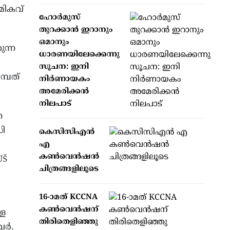
മികവ്
ഹോര്‍മുസ്
തുറക്കാന്‍ ഇറാനും
ഒമാനും
ുന്ന
ധാരണയിലേക്കെന്നു
സൂചന: ഇനി
മ്പത്
നിര്‍ണായകം
അമേരിക്കന്‍
നിലപാട്
ന
ധി
കെസിസിഎൻ
എ
കൺവെൻഷൻ
UŠ
ചിത്രങ്ങളിലൂടെ
16-ാമത് KCCNA
കൺവെൻഷന്
്ള
തിരിതെളിഞ്ഞു
വർ.