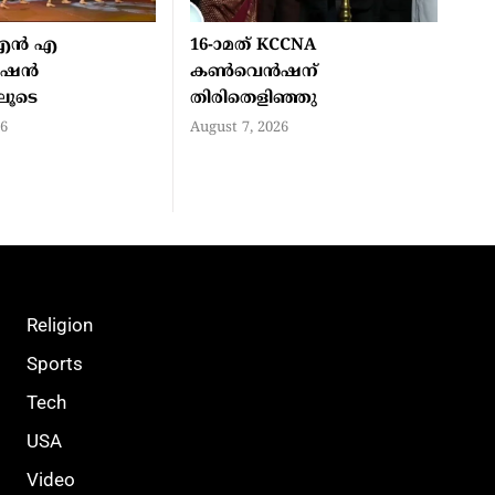
എൻ എ
16-ാമത് KCCNA
ൻഷൻ
കൺവെൻഷന്
ിലൂടെ
തിരിതെളിഞ്ഞു
26
August 7, 2026
Religion
Sports
Tech
USA
Video