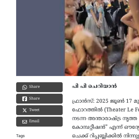
പി പി ചെറിയാൻ
Share
Share
ഫ്രാൻസ്: 2025 ജൂൺ 17 മ
ഫോറത്തിൽ (Theater Le Fo
Tweet
നടന്ന അന്താരാഷ്ട്ര നൃ
Email
കോമ്പറ്റീഷൻ” എന്ന് ഔദ്
ചെക്ക് റിപ്പബ്ലിക്കിൽ 
Tags