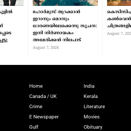
ൂളില്‍
ഹോര്‍മുസ് തുറക്കാന്‍
കെസിസി
ഇറാനും ഒമാനും
കൺവെ
ന്
ധാരണയിലേക്കെന്നു സൂചന:
ചിത്രങ്ങള
്പെടെ
ഇനി നിര്‍ണായകം
August 7, 20
ട്ടു
അമേരിക്കന്‍ നിലപാട്
August 7, 2026
Home
India
Canada / UK
Kerala
Crime
Literature
E Newspaper
Movies
Gulf
Obituary