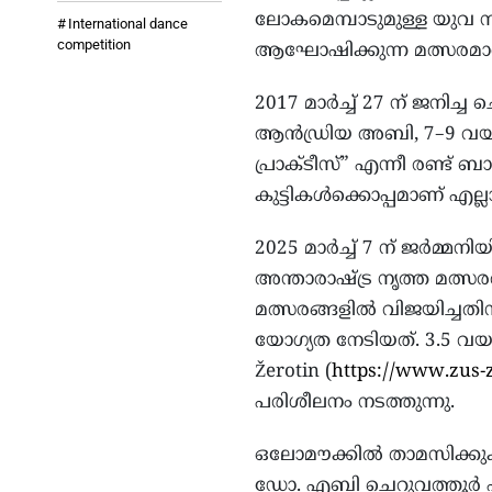
ലോകമെമ്പാടുമുള്ള യുവ നർ
International dance
competition
ആഘോഷിക്കുന്ന മത്സരമാ
2017 മാർച്ച് 27 ന് ജനിച്ച
ആൻഡ്രിയ അബി, 7–9 വയസ്
പ്രാക്ടീസ്” എന്നീ രണ്ട് ബാല
കുട്ടികൾക്കൊപ്പമാണ് എല്
2025 മാർച്ച് 7 ന് ജർമ്
അന്താരാഷ്ട്ര നൃത്ത മത്സരത
മത്സരങ്ങളിൽ വിജയിച്ചത
യോഗ്യത നേടിയത്. 3.5 വയ
Žerotin (
https://www.zus-z
പരിശീലനം നടത്തുന്നു.
ഒലോമൗക്കിൽ താമസിക്കുകയ
ഡോ. എബി ചെറുവത്തൂർ പൗ