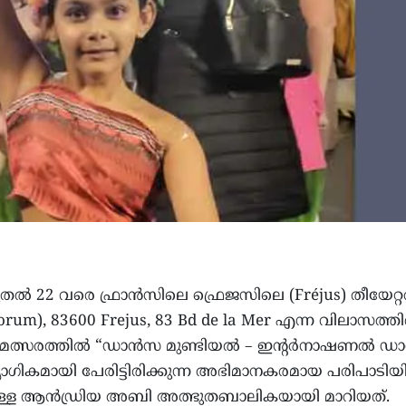
ുതൽ 22 വരെ ഫ്രാൻസിലെ ഫ്രെജസിലെ (Fréjus) തീയേറ്
rum), 83600 Frejus, 83 Bd de la Mer എന്ന വിലാസത്ത
ത്ത മത്സരത്തിൽ “ഡാൻസ മുണ്ടിയൽ – ഇന്റർനാഷണൽ ഡ
യോഗികമായി പേരിട്ടിരിക്കുന്ന അഭിമാനകരമായ പരിപാടിയ
നിന്നുള്ള ആൻഡ്രിയ അബി അത്ഭുതബാലികയായി മാറിയത്.