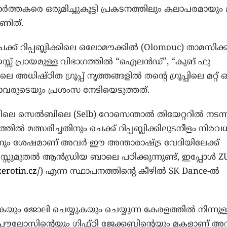
ത്തകരെ ഒരുമിച്ചുകൂട്ടി പ്രകടനത്തിലും കലാപരമായും 
ണിത്.
 ചെക്ക് റിപ്പബ്ലിക്കിലെ ഒലോമൗക്കിൽ (Olomouc) താമസിക്ക
സ് പ്രായമുള്ള വിഭാഗത്തിൽ “ഐലൻഡ്”, “കുങ് ഫു
െ അധിഷ്ഠിത ഗ്രൂപ്പ് നൃത്തങ്ങളിൽ തന്റെ ഗ്രൂപ്പിലെ മറ്റ് ഒ
ലാവരുടെയും പ്രശംസ നേടിയെടുത്തത്.
മനിയിലെ സെൽബിലെ (Selb) റോസെന്താൽ തിയേറ്ററിൽ നടന്
്തിൽ മത്സരിച്ചതിനും ചെക്ക് റിപ്പബ്ലിക്കിലുടനീളം നിരവ
ിനും ശേഷമാണ് അവർ ഈ അന്താരാഷ്ട്ര വേദിയിലേക്ക്
സ്സുമുതൽ ആൻഡ്രിയ ബാലെ പഠിക്കുന്നുണ്ട്, ഇപ്പോൾ Z
erotin.cz/
) എന്ന സ്ഥാപനത്തിന്റെ കീഴിൽ SK Dance-ൽ
ും ജോലി ചെയ്യുകയും ചെയ്യുന്ന കേരളത്തിൽ നിന്നുള
ലോസിന്റെയും ഗിഫ്റ്റി ജേക്കബിന്റെയും മകളാണ് അ