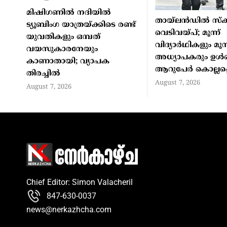
മിഷിഗണില്‍ നദിയില്‍
തായ്ലന്‍ഡില്‍ സ്‌ക
ട്യൂബിംഗ യാത്രയ്ക്കിടെ രണ്ട്
വെടിവയ്പ്; മൂന്ന്
യുവതികളും ഒമ്പത്
വിദ്യാര്‍ഥികളും മൂന്
വയസുകാരനേയും
അധ്യാപകരും ഉള്‍പ
കാണാതായി; വ്യാപക
ആറുപേര്‍ കൊല്ലപ്പെ
തിരച്ചില്‍
August 7, 2026
August 7, 2026
Chief Editor: Simon Valacheril
847-630-0037
news@nerkazhcha.com