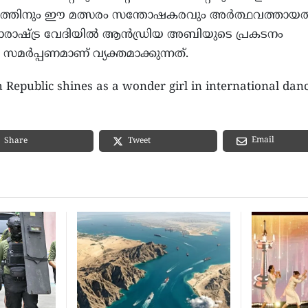
ബത്തിനും ഈ മത്സരം സന്തോഷകരവും അർത്ഥവത്തായ
്താരാഷ്ട്ര വേദിയിൽ ആൻഡ്രിയ അബിയുടെ പ്രകടനം
െ സമർപ്പണമാണ് വ്യക്തമാക്കുന്നത്.
 Republic shines as a wonder girl in international dan
Email
Share
Tweet