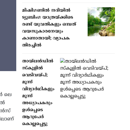
മിഷിഗണില്‍ നദിയില്‍
ട്യൂബിംഗ യാത്രയ്ക്കിടെ
രണ്ട് യുവതികളും ഒമ്പത്
വയസുകാരനേയും
കാണാതായി; വ്യാപക
തിരച്ചില്‍
തായ്ലന്‍ഡില്‍
സ്‌കൂളില്‍
വെടിവയ്പ്;
മൂന്ന്
വിദ്യാര്‍ഥികളും
റർ ലെ
മൂന്ന്
ിൽ
അധ്യാപകരും
ഉള്‍പ്പെടെ
ാൻസ്
ആറുപേര്‍
ിലാണ്
കൊല്ലപ്പെട്ടു