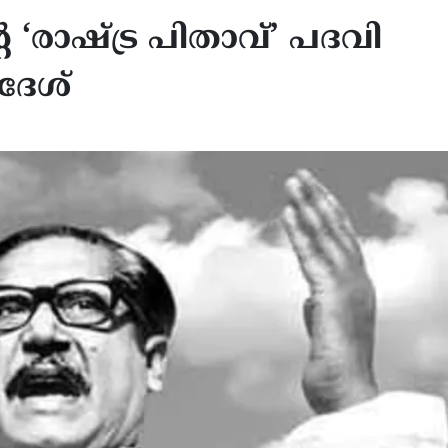
 ‘രാഷ്ട്ര പിതാവ്’ പദവി
ദേശ്