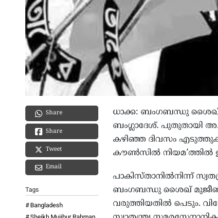
ധാക്ക: ബംഗബന്ധു ശൈഖ് മു
Share
ബംഗ്ലാദേശ്. പുതുതായി അച്
Share
കഴിഞ്ഞ ദിവസം എടുത്തുകള
Tweet
കൗൺസിൽ നിയമ’ത്തിൽ ഇട
Email
പാകിസ്താനിൽനിന്ന് സ്വത
ബംഗബന്ധു ശൈഖ് മുജീബു 
Tags
വരുത്തിയതിൽ പെടും. വി
Bangladesh
സ്വാതന്ത്ര്യ സമരസേനാനിക
Sheikh Mujibur Rahman