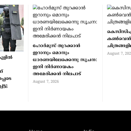
കെസിസി
കൺവെ
ഹോര്‍മുസ് തുറക്കാന്‍
ചിത്രങ്ങള
ഇറാനും ഒമാനും
August 7, 20
ൂളില്‍
ധാരണയിലേക്കെന്നു സൂചന:
ഇനി നിര്‍ണായകം
ന്
അമേരിക്കന്‍ നിലപാട്
്പെടെ
August 7, 2026
ട്ടു