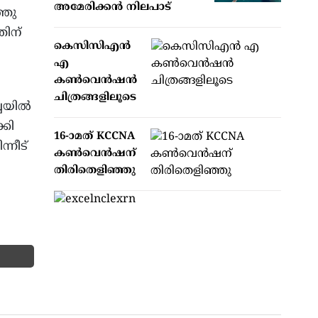
അമേരിക്കന്‍ നിലപാട്
്തു
തിന്
കെസിസിഎൻ
എ
കൺവെൻഷൻ
ചിത്രങ്ങളിലൂടെ
യില്‍
്കി
16-ാമത് KCCNA
്നീട്
കൺവെൻഷന്
തിരിതെളിഞ്ഞു