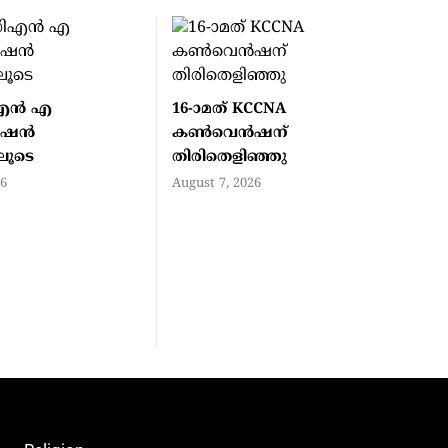
എൻ എ
16-ാമത് KCCNA
ൻഷൻ
കൺവെൻഷന്
ിലൂടെ
തിരിതെളിഞ്ഞു
26
August 7, 2026