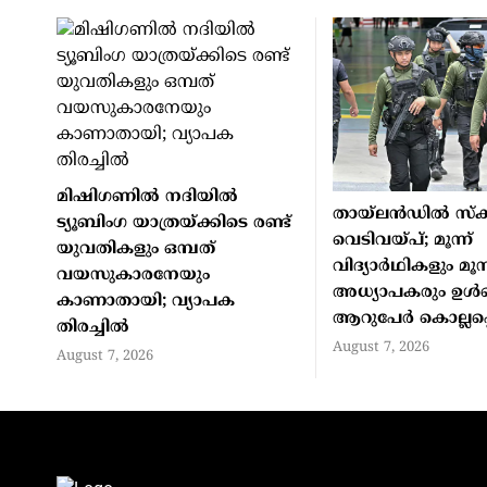
മിഷിഗണില്‍ നദിയില്‍
തായ്ലന്‍ഡില്‍ സ്‌ക
ട്യൂബിംഗ യാത്രയ്ക്കിടെ രണ്ട്
വെടിവയ്പ്; മൂന്ന്
യുവതികളും ഒമ്പത്
വിദ്യാര്‍ഥികളും മൂന്
വയസുകാരനേയും
അധ്യാപകരും ഉള്‍പ
കാണാതായി; വ്യാപക
ആറുപേര്‍ കൊല്ലപ്പെ
തിരച്ചില്‍
August 7, 2026
August 7, 2026