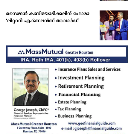
സൈജന്‍ കണിയോടിക്കലിന് ഫോമാ
‘ലിറ്റററി എക്‌സലന്‍സ് അവാര്‍ഡ്’