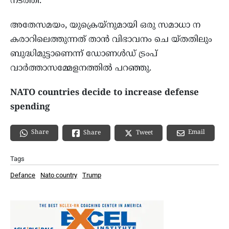
നടത്തി.
അതേസമയം, യുക്രെയ്‌നുമായി ഒരു സമാധാ ന
കരാറിലെത്തുന്നത് താൻ വിഭാവനം ചെ യ്‌തതിലും
ബുദ്ധിമുട്ടാണെന്ന് ഡോണൾഡ് ട്രംപ്
വാർത്താസമ്മേളനത്തിൽ പറഞ്ഞു.
NATO countries decide to increase defense
spending
Share
Email
Share
Tweet
Tags
Defance
Nato country
Trump