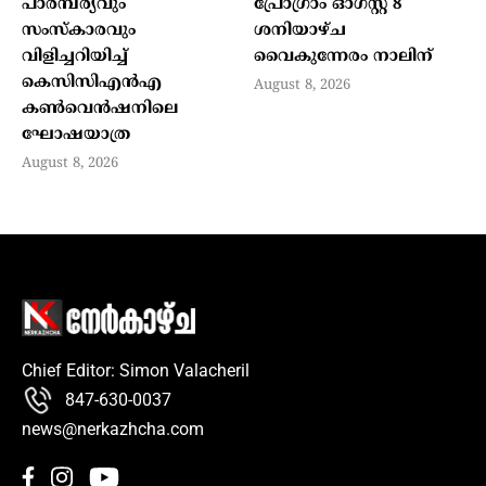
പാരമ്പര്യവും
പ്രോഗ്രാം ഓഗസ്റ്റ് 8
സംസ്‌കാരവും
ശനിയാഴ്ച
വിളിച്ചറിയിച്ച്
വൈകുന്നേരം നാലിന്
കെസിസിഎന്‍എ
August 8, 2026
കണ്‍വെന്‍ഷനിലെ
ഘോഷയാത്ര
August 8, 2026
Chief Editor: Simon Valacheril
847-630-0037
news@nerkazhcha.com