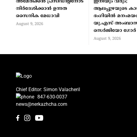
അമേരിക്കൻ പ്രസിഡന്റിനോട്
ഇനിയും വരും;
നിർദേശിക്കാൻ ഉന്നത
ആലപ്പുഴയുടെ ക
സൈനിക മേധാവി
ഭംഗിയിൽ മനംമയങ
യു.എസ് അംബാ
August 9, 2026
സെർജിയോ ഗോർ
August 9, 2026
Chief Editor: Simon Valacheril
847-630-0037
news@nerkazhcha.com