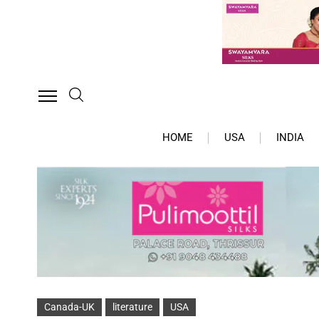
HOME
USA
INDIA
Canada-UK
literature
USA