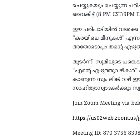
ചെയ്യുകയും ചെയ്യുന്ന പര
വൈകീട്ട് (8 PM CST/9PM 
ഈ പരിപാടിയിൽ വടക്കെ 
“കരയിലെ മീനുകൾ” എന്ന
അതോടൊപ്പം തന്റെ എഴുത്ത
തുടർന്ന് സൂമിലുടെ പങ്കെ
“എന്റെ എഴുത്തുവഴികൾ” എ
കാണുന്ന സൂം ലിങ്ക് വഴി ഈ
സാഹിത്യാസ്വാദകർക്കും സ്
Join Zoom Meeting via bel
https://us02web.zoom.us/
Meeting ID: 870 3756 839