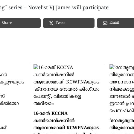
” series – Novelist VJ James will participate
Email
Share
Tweet
16-ാമത് KCCNA
കൺവെൻഷനിൽ
‘നേതൃത്വത്
്ക്
ആവേശമായി KCWFNAയുടെ
തീരുമാനങ്