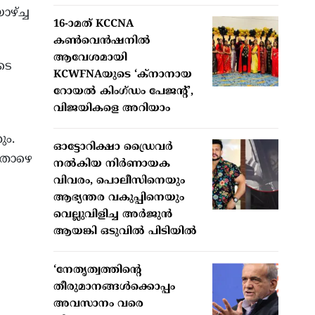
ഴ്ച്ച
16-ാമത് KCCNA
കൺവെൻഷനിൽ
ആവേശമായി
ടെ
KCWFNAയുടെ ‘ക്നാനായ
റോയൽ കിംഗ്ഡം പേജന്റ്’,
വിജയികളെ അറിയാം
ും.
ഓട്ടോറിക്ഷാ ഡ്രൈവർ
 താഴെ
നൽകിയ നിർണായക
വിവരം, പൊലീസിനെയും
ആഭ്യന്തര വകുപ്പിനെയും
വെല്ലുവിളിച്ച അർജുൻ
ആയങ്കി ഒടുവിൽ പിടിയിൽ
‘നേതൃത്വത്തിന്റെ
തീരുമാനങ്ങൾക്കൊപ്പം
അവസാനം വരെ