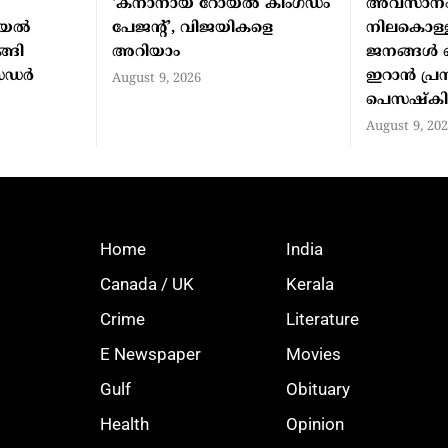
‘ക്നാനായ റോയൽ കിംഗ്ഡം
അവസാനം
ായൽ
പേജന്റ്’, വിജയികളെ
നിലകൊള്ളു
്ങി
അറിയാം
ജനങ്ങൾ ഒപ
സഡർ
ഇറാൻ പ്രസ
August 9, 2026
പെസഷ്ക
August 9, 20
Home
India
Canada / UK
Kerala
Crime
Literature
E Newspaper
Movies
Gulf
Obituary
Health
Opinion