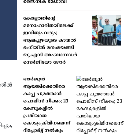
സൈനിക മേധാവി
കേരളത്തിന്റെ
മനോഹാരിതയിലേക്ക്
ഇനിയും വരും;
ആലപ്പുഴയുടെ കായൽ
ഭംഗിയിൽ മനംമയങ്ങി
യു.എസ് അംബാസഡർ
സെർജിയോ ഗോർ
അർജുൻ
്തിൽ
ആയങ്കിക്കെതിരെ
കാപ്പ ചുമത്താൻ
പൊലീസ് നീക്കം; 23
കേസുകളിൽ
പ്രതിയായ
കൊടുംക്രിമിനലെന്ന്
്ചും,
റിപ്പോർട്ട് നൽകും