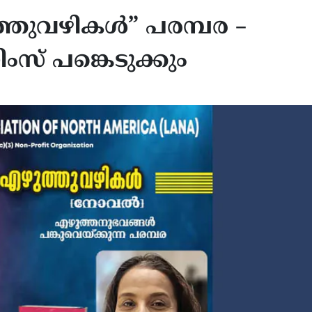
്തുവഴികൾ” പരമ്പര –
ംസ് പങ്കെടുക്കും