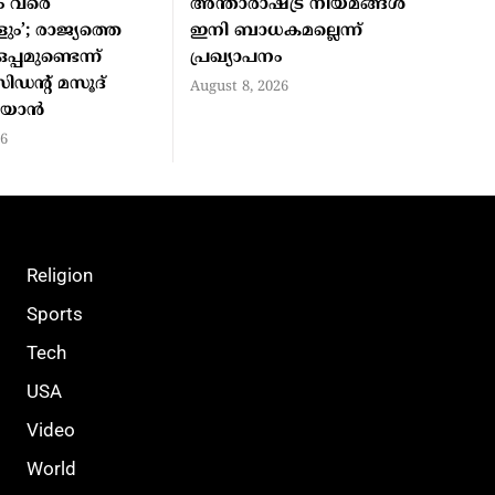
 വരെ
അന്താരാഷ്ട്ര നിയമങ്ങൾ
ം’; രാജ്യത്തെ
ഇനി ബാധകമല്ലെന്ന്
്പമുണ്ടെന്ന്
പ്രഖ്യാപനം
ിഡന്റ് മസൂദ്
August 8, 2026
ിയാൻ
26
Religion
Sports
Tech
USA
Video
World