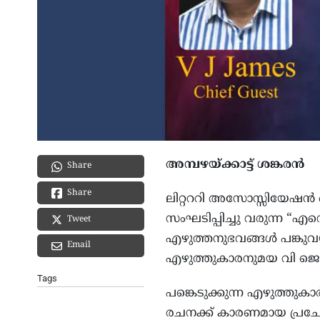
അമ്പഴയ്ക്കാട്ട് ശങ്കരൻ
Share
Share
ലിറ്റററി അസോസ്സിയേഷൻ 
സംഘടിപ്പിച്ചു വരുന്ന “
Tweet
എഴുത്തനുഭവങ്ങൾ പങ്കുവയ്
Email
എഴുത്തുകാരനുമയ വി ജെ ജ
Tags
പങ്കെടുക്കുന്ന എഴുത്തുക
രചനക്ക് കാരണമായ പ്രചോദന