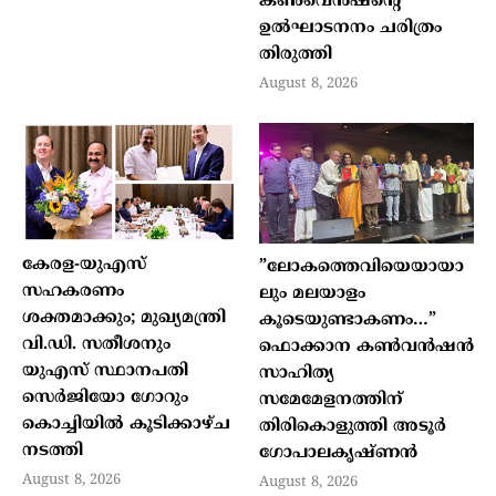
കൺവെൻഷന്റെ
ഉൽഘാടനനം ചരിത്രം
തിരുത്തി
August 8, 2026
കേരള-യുഎസ്
”ലോകത്തെവിയെയായാ
സഹകരണം
ലും മലയാളം
ശക്തമാക്കും; മുഖ്യമന്ത്രി
കൂടെയുണ്ടാകണം…”
വി.ഡി. സതീശനും
ഫൊക്കാന കണ്‍വന്‍ഷന്‍
യുഎസ് സ്ഥാനപതി
സാഹിത്യ
സെർജിയോ ഗോറും
സമേമേളനത്തിന്
കൊച്ചിയിൽ കൂടിക്കാഴ്ച
തിരികൊളുത്തി അടൂര്‍
നടത്തി
ഗോപാലകൃഷ്ണന്‍
August 8, 2026
August 8, 2026