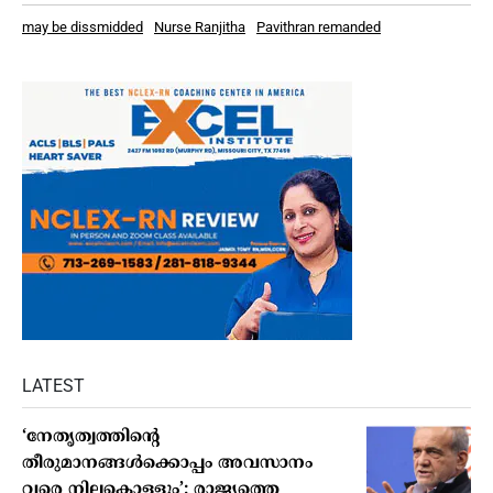
may be dissmidded
Nurse Ranjitha
Pavithran remanded
LATEST
‘നേതൃത്വത്തിന്റെ
തീരുമാനങ്ങൾക്കൊപ്പം അവസാനം
വരെ നിലകൊള്ളും’; രാജ്യത്തെ