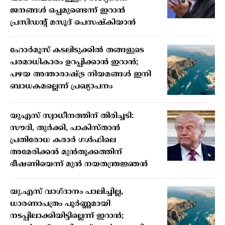
ജനങ്ങൾ ഒപ്പമുണ്ടെന്ന് ഇറാൻ
പ്രസിഡന്റ് മസൂദ് പെസഷ്കിയാൻ
ഹോർമൂസ് കടലിടുക്കിൽ തങ്ങളുടെ
പരമാധികാരം ഉറപ്പിക്കാൻ ഇറാൻ;
പഴയ അന്താരാഷ്ട്ര നിയമങ്ങൾ ഇനി
ബാധകമല്ലെന്ന് പ്രഖ്യാപനം
യുഎസ് സ്വാധീനത്തിന് തിരിച്ചടി:
സൗദി, തുർക്കി, പാകിസ്താൻ
പ്രതിരോധ കരാർ ഗൾഫിലെ
അമേരിക്കൻ മുൻതൂക്കത്തിന്
ഭീഷണിയെന്ന് മുൻ നയതന്ത്രജ്ഞൻ
യു.എസ് വാഗ്ദാനം പാലിച്ചില്ല,
ധാരണാപത്രം പൂർണ്ണമായി
നടപ്പിലാക്കിയിട്ടില്ലെന്ന് ഇറാൻ;