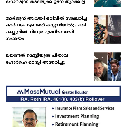
ഹോർമൂസ് കടലിടുക്ക് ഉടൻ തുറക്കില്ല
അർജുൻ ആയങ്കി ഒളിവിൽ സഞ്ചരിച്ച
കാർ വളപട്ടണത്ത് കസ്റ്റഡിയിൽ; പ്രതി
കണ്ണൂരിൽ നിന്നും മുങ്ങിയതായി
സംശയം
ലയണൽ മെസ്സിയുടെ പിതാവ്
ഹോർഹെ മെസ്സി അന്തരിച്ചു