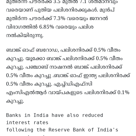
മുതിർന്ന പൗരർക്ക് 3.5 മുതൽ 7.1 ശതമാനവും
വരെയാണ് പുതിയ പലിശനിരക്കുകൾ. മുൻപ്
മുതിർന്ന പൗരർക്ക് 7.3% വരെയും ജനറൽ
വിഭാഗത്തിൽ 6.85% വരെയും പലിശ
നൽകിയിരുന്നു.
ബാങ്ക് ഓഫ് ബറോഡ, പലിശനിരക്ക് 0.5% വീതം
കുറച്ചു. യൂക്കോ ബാങ്ക് പലിശനിരക്ക് 0.5% വീതം
കുറച്ചു. പഞ്ചാബ് നാഷനൽ ബാങ്ക് പലിശനിരക്ക്
0.5% വീതം കുറച്ചു .ബാങ്ക് ഓഫ് ഇന്ത്യ പലിശനിരക്ക്
0.5% വീതം കുറച്ചു. എച്ച്ഡിഎഫ്‌സി
എംസിഎൽആർ വായ്പകളുടെ പലിശനിരക്ക് 0.1%
കുറച്ചു.
Banks in India have also reduced 
interest rates 
following the Reserve Bank of India's 