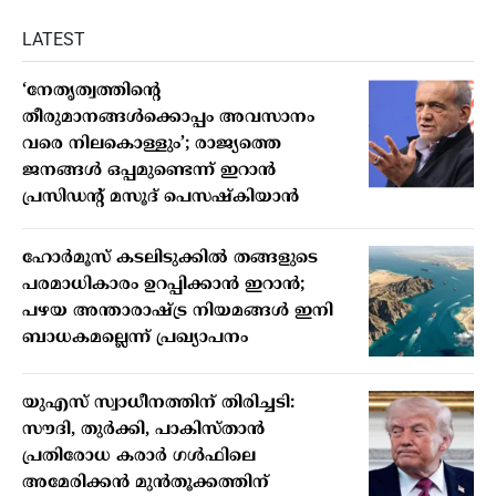
LATEST
‘നേതൃത്വത്തിന്റെ
തീരുമാനങ്ങൾക്കൊപ്പം അവസാനം
വരെ നിലകൊള്ളും’; രാജ്യത്തെ
ജനങ്ങൾ ഒപ്പമുണ്ടെന്ന് ഇറാൻ
പ്രസിഡന്റ് മസൂദ് പെസഷ്കിയാൻ
ഹോർമൂസ് കടലിടുക്കിൽ തങ്ങളുടെ
പരമാധികാരം ഉറപ്പിക്കാൻ ഇറാൻ;
പഴയ അന്താരാഷ്ട്ര നിയമങ്ങൾ ഇനി
ബാധകമല്ലെന്ന് പ്രഖ്യാപനം
യുഎസ് സ്വാധീനത്തിന് തിരിച്ചടി:
സൗദി, തുർക്കി, പാകിസ്താൻ
പ്രതിരോധ കരാർ ഗൾഫിലെ
അമേരിക്കൻ മുൻതൂക്കത്തിന്