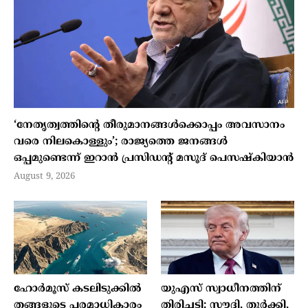
‘നേതൃത്വത്തിന്റെ തീരുമാനങ്ങൾക്കൊപ്പം അവസാനം
വരെ നിലകൊള്ളും’; രാജ്യത്തെ ജനങ്ങൾ
ഒപ്പമുണ്ടെന്ന് ഇറാൻ പ്രസിഡന്റ് മസൂദ് പെസഷ്കിയാൻ
August 9, 2026
ഹോർമൂസ് കടലിടുക്കിൽ
യുഎസ് സ്വാധീനത്തിന്
തങ്ങളുടെ പരമാധികാരം
തിരിച്ചടി: സൗദി, തുർക്കി,