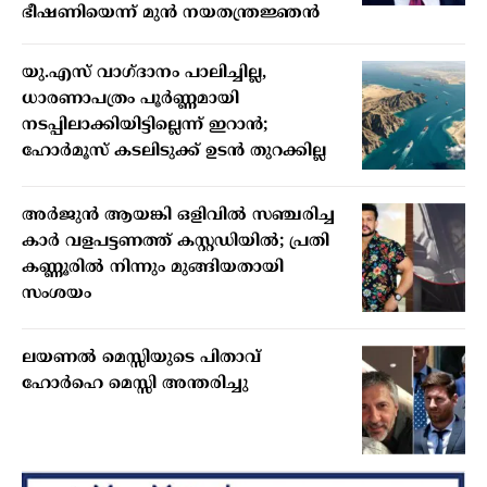
ഭീഷണിയെന്ന് മുൻ നയതന്ത്രജ്ഞൻ
യു.എസ് വാഗ്ദാനം പാലിച്ചില്ല,
ധാരണാപത്രം പൂർണ്ണമായി
നടപ്പിലാക്കിയിട്ടില്ലെന്ന് ഇറാൻ;
ഹോർമൂസ് കടലിടുക്ക് ഉടൻ തുറക്കില്ല
അർജുൻ ആയങ്കി ഒളിവിൽ സഞ്ചരിച്ച
കാർ വളപട്ടണത്ത് കസ്റ്റഡിയിൽ; പ്രതി
കണ്ണൂരിൽ നിന്നും മുങ്ങിയതായി
സംശയം
ലയണൽ മെസ്സിയുടെ പിതാവ്
ഹോർഹെ മെസ്സി അന്തരിച്ചു