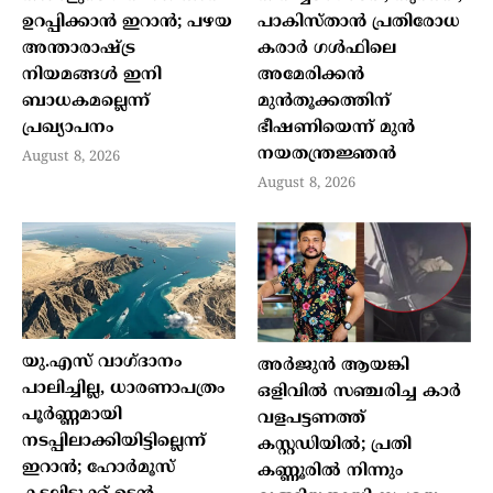
ഉറപ്പിക്കാൻ ഇറാൻ; പഴയ
പാകിസ്താൻ പ്രതിരോധ
അന്താരാഷ്ട്ര
കരാർ ഗൾഫിലെ
നിയമങ്ങൾ ഇനി
അമേരിക്കൻ
ബാധകമല്ലെന്ന്
മുൻതൂക്കത്തിന്
പ്രഖ്യാപനം
ഭീഷണിയെന്ന് മുൻ
നയതന്ത്രജ്ഞൻ
August 8, 2026
August 8, 2026
യു.എസ് വാഗ്ദാനം
അർജുൻ ആയങ്കി
പാലിച്ചില്ല, ധാരണാപത്രം
ഒളിവിൽ സഞ്ചരിച്ച കാർ
പൂർണ്ണമായി
വളപട്ടണത്ത്
നടപ്പിലാക്കിയിട്ടില്ലെന്ന്
കസ്റ്റഡിയിൽ; പ്രതി
ഇറാൻ; ഹോർമൂസ്
കണ്ണൂരിൽ നിന്നും