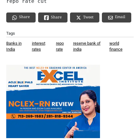
repo rate cut
Share
Email
Share
Tweet
Tags
Banks in
interest
repo
reserve bank of
world
India
rates
rate
india
finance