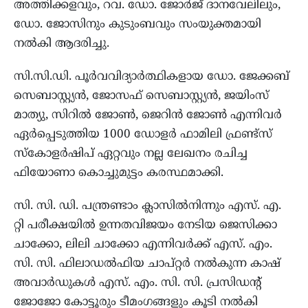
അത്തിക്കളവും, റവ. ഡോ. ജോർജ് ദാനവേലിലും,
ഡോ. ജോസിനും കുടുംബവും സംയുക്തമായി
നൽകി ആദരിച്ചു.
സി.സി.ഡി. പൂർവവിദ്യാർത്ഥികളായ ഡോ. ജേക്കബ്
സെബാസ്റ്റ്യൻ, ജോസഫ് സെബാസ്റ്റ്യൻ, ജയിംസ്
മാത്യു, സിറിൽ ജോൺ, ജെറിൻ ജോൺ എന്നിവർ
ഏർപ്പെടുത്തിയ 1000 ഡോളർ ഫാമിലി ഫ്രണ്ട്‌സ്
സ്‌കോളർഷിപ് ഏറ്റവും നല്ല ലേഖനം രചിച്ച
ഫിയോണാ കൊച്ചുമുട്ടം കരസ്ഥമാക്കി.
സി. സി. ഡി. പന്ത്രണ്ടാം ക്ലാസിൽനിന്നും എസ്. എ.
റ്റി പരീക്ഷയിൽ ഉന്നതവിജയം നേടിയ ജെസിക്കാ
ചാക്കോ, ലിലി ചാക്കോ എന്നിവർക്ക് എസ്. എം.
സി. സി. ഫിലാഡൽഫിയ ചാപ്റ്റർ നൽകുന്ന കാഷ്
അവാർഡുകൾ എസ്. എം. സി. സി. പ്രസിഡന്റ്
ജോജോ കോട്ടൂരും ടീമംഗങ്ങളും കൂടി നൽകി