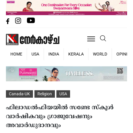
HOME
USA
INDIA
KERALA
WORLD
OPINIO
Canada-UK
Religion
USA
ഫിലാഡൽഫിയയിൽ സണ്ടേ സ്‌കൂൾ
വാർഷികവും ഗ്രാജുവേഷനും
അവാർഡുദാനവും