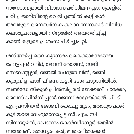
ആഘോഷിച്ചു. ‘വിശ്വാസം പ്രവർത്തിയിലൂടെ എന്ന
സന്ദേശവുമായി വിശ്വാസപരിശീലന ക്ലാസുകളിൽ
പഠിച്ച അറിവിന്റെ വെളിച്ചത്തിൽ കുട്ടികൾ
അവരുടെ നൈസർഗിക കലാവാസനകൾ വിവിധ
കലാരൂപങ്ങളായി സ്‌റ്റേജിൽ അവതരിപ്പിച്ച്
കാണികളുടെ പ്രശംസ പിടിച്ചുപറ്റി.
ശനിയാഴ്ച്ച വൈകുന്നേരം കൈക്കാരന്മാരായ
പോളച്ചൻ വറീദ്, ജോസ് തോമസ്, സജി
സെബാസ്റ്റ്യൻ, ജോജി ചെറുവേലിൽ, ജെറി
കുരുവിള, പാരീഷ് സെക്രട്ടറി ടോം പാറ്റാനിയിൽ,
സൺഡേ സ്‌കൂൾ പ്രിൻസിപ്പാൾ ജേക്കബ് ചാക്കോ,
വൈസ് പ്രിൻസിപ്പാൾ ജോസ് മാളേയ്ക്കൽ, പി. ടി.
എ. പ്രസിഡന്റ് ജോബി കൊച്ചു മുട്ടം, മതാധ്യാപകർ
കൂടിയായ ബഹുമാനപ്പെട്ട സി. എം. സി
സിസ്‌റ്റേഴ്‌സ്, പ്രോഗ്രാം കോർഡിനേറ്റർ ജയിൻ
സന്തോഷ്, മതാധ്യാപകർ, മാതാപിതാക്കൾ