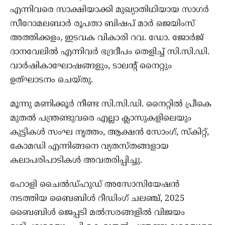
എന്നിവരെ സാക്ഷിയാക്കി മുഖ്യാതിഥിയായ സാഗർ
സീറോമലബാർ രൂപതാ ബിഷപ് മാർ ജെയിംസ്
അത്തിക്കളം, ഇടവക വികാരി റവ. ഡോ. ജോർജ്
ദാനവേലിൽ എന്നിവർ ഭദ്രദീപം തെളിച്ച് സി.സി.ഡി.
വാർഷികാഘോഷങ്ങളും, ടാലന്റ് നൈറ്റും
ഉത്ഘാടനം ചെയ്തു.
മൂന്നു മണിക്കൂർ നീണ്ട സി.സി.ഡി. നൈറ്റിൽ പ്രീകെ
മുതൽ പന്ത്രണ്ടുവരെ എല്ലാ ക്ലാസുകളിലെയും
കുട്ടികൾ സംഘ നൃത്തം, ആക്ഷൻ സോംഗ്, സ്‌കിറ്റ്,
കോമഡി എന്നിങ്ങനെ വ്യതസ്തങ്ങളായ
കലാപരിപാടികൾ അവതരിപ്പിച്ചു.
ഹോളി ചൈൽഡ്ഹുഡ് അസോസിയേഷൻ
നടത്തിയ ബൈബിൾ റീഡിംഗ് ചലഞ്ച്, 2025
ബൈബിൾ ജെപ്പടി മൽസരങ്ങളിൽ വിജയം