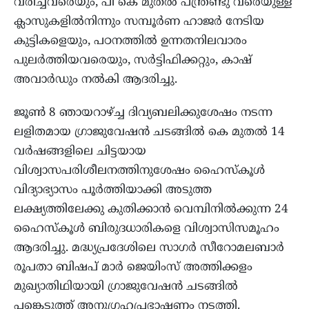
വരിച്ചവരെയും, പി കെ മുതൽ പന്ത്രണ്ടു വരെയുള്ള
ക്ലാസുകളിൽനിന്നും സമ്പൂർണ ഹാജർ നേടിയ
കുട്ടികളെയും, പഠനത്തിൽ ഉന്നതനിലവാരം
പുലർത്തിയവരെയും, സർട്ടിഫിക്കറ്റും, കാഷ്
അവാർഡും നൽകി ആദരിച്ചു.
ജൂൺ 8 ഞായറാഴ്ച്ച ദിവ്യബലിക്കുശേഷം നടന്ന
ലളിതമായ ഗ്രാജുവേഷൻ ചടങ്ങിൽ കെ മുതൽ 14
വർഷങ്ങളിലെ ചിട്ടയായ
വിശ്വാസപരിശീലനത്തിനുശേഷം ഹൈസ്‌കൂൾ
വിദ്യാഭ്യാസം പൂർത്തിയാക്കി അടുത്ത
ലക്ഷ്യത്തിലേക്കു കുതിക്കാൻ വെമ്പിനിൽക്കുന്ന 24
ഹൈസ്‌കൂൾ ബിരുദധാരികളെ വിശ്വാസിസമൂഹം
ആദരിച്ചു. മദ്ധ്യപ്രദേശിലെ സാഗർ സീറോമലബാർ
രൂപതാ ബിഷപ് മാർ ജെയിംസ് അത്തിക്കളം
മുഖ്യാതിഥിയായി ഗ്രാജുവേഷൻ ചടങ്ങിൽ
പങ്കെടുത്ത് അനുഗ്രഹപ്രഭാഷണം നടത്തി.