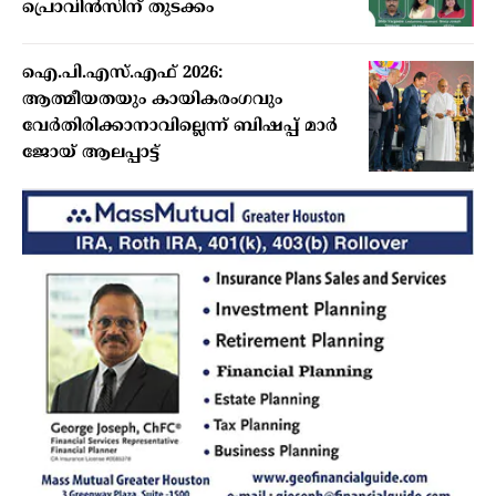
പ്രൊവിന്‍സിന് തുടക്കം
ഐ.പി.എസ്.എഫ് 2026:
ആത്മീയതയും കായികരംഗവും
വേര്‍തിരിക്കാനാവില്ലെന്ന് ബിഷപ്പ് മാര്‍
ജോയ് ആലപ്പാട്ട്