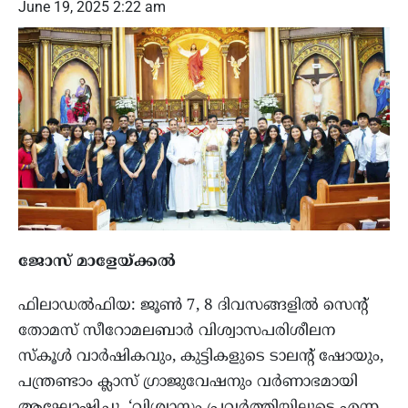
June 19, 2025 2:22 am
ജോസ് മാളേയ്ക്കൽ
ഫിലാഡൽഫിയ: ജൂൺ 7, 8 ദിവസങ്ങളിൽ സെന്റ്
തോമസ് സീറോമലബാർ വിശ്വാസപരിശീലന
സ്‌കൂൾ വാർഷികവും, കുട്ടികളുടെ ടാലന്റ് ഷോയും,
പന്ത്രണ്ടാം ക്ലാസ് ഗ്രാജുവേഷനും വർണാഭമായി