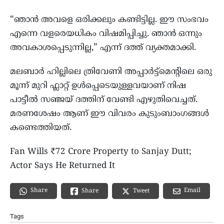
“ഞാൻ അവളെ ഒരിക്കലും കണ്ടിട്ടില്ല. ഈ സംഭവം
എന്നെ വളരെയധികം വിഷമിപ്പിച്ചു. ഞാൻ ഒന്നും
അവകാശപ്പെടുന്നില്ല,” എന്ന് ദത്ത് വ്യക്തമാക്കി.
മലബാർ ഹില്ലിലെ ത്രിവേണി അപ്പാർട്ട്‌മെന്റിലെ ഒരു
മൂന്ന് മുറി ഫ്ലാറ്റ് ഉൾപ്പെടെയുള്ളവയാണ് നിഷ
പാട്ടീൽ സഞ്ജയ് ദത്തിന് വേണ്ടി എഴുതിവെച്ചത്.
മരണശേഷം ആണ് ഈ വിവരം കുടുംബാംഗങ്ങൾ
കണ്ടെത്തിയത്.
Fan Wills ₹72 Crore Property to Sanjay Dutt;
Actor Says He Returned It
Share
Email
Share
Tweet
Tags