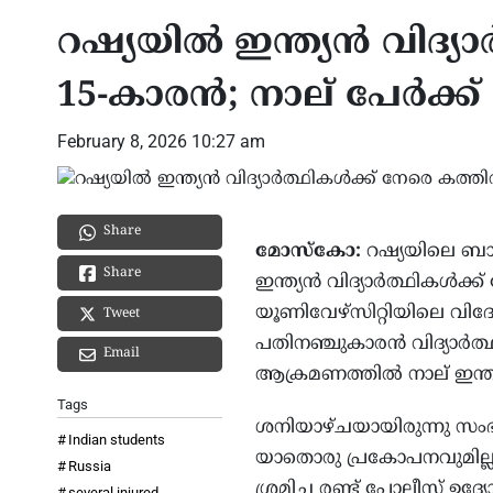
റഷ്യയിൽ ഇന്ത്യൻ വിദ്യ
15-കാരൻ; നാല് പേർക്ക് 
February 8, 2026 10:27 am
Share
മോസ്കോ:
റഷ്യയിലെ ബാഷ
Share
ഇന്ത്യൻ വിദ്യാർത്ഥികൾക്ക്
യൂണിവേഴ്സിറ്റിയിലെ വിദേ
Tweet
പതിനഞ്ചുകാരൻ വിദ്യാർത്ഥ
Email
ആക്രമണത്തിൽ നാല് ഇന്ത്യൻ
Tags
ശനിയാഴ്ചയായിരുന്നു സംഭ
Indian students
യാതൊരു പ്രകോപനവുമില്ലാ
Russia
ശ്രമിച്ച രണ്ട് പോലീസ് ഉദ്യ
several injured