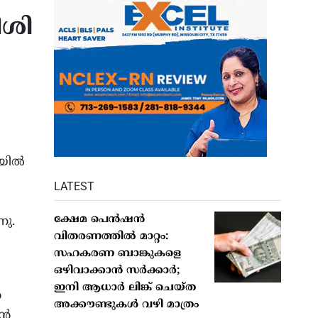
ീശി
ഫയിൽ
LATEST
ക്ഷേമ പെൻഷൻ
നു.
വിതരണത്തിൽ മാറ്റം:
സഹകരണ ബാങ്കുകളെ
ഒഴിവാക്കാൻ സർക്കാർ;
ഇനി ആധാർ ലിങ്ക് ചെയ്ത
ൻ
അക്കൗണ്ടുകൾ വഴി മാത്രം
ാൻ