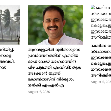
ദക്ഷിണ
ിയിപ്പ്:
ആറന്മുളയിൽ ദുരിതാശ്വാസ
സ്ഫോടനത്
 നാളെ
പ്രവർത്തനത്തിന് എത്തിയ
ഇസ്രായ
് അവധി;
ഓഫ് റോഡ് വാഹനത്തിന്
കൊല്ലപ്പെട്ടു
റെഡ്
പിഴ ചുമത്തി എംവിഡി; തുക
ഇസ്രായേൽ
അടക്കാൻ യൂത്ത്
അനിശ്ചിത
കോൺഗ്രസിന് നിർദ്ദേശം
August 6, 20
നൽകി എംഎൽഎ
August 6, 2026