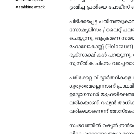
ശ്രമിച്ച പ്രതിയെ പോലീസ്
stabbing attack
പിടിക്കപ്പെട്ട പതിനഞ
സോഷ്യലിസം / വൈറ്റ് പവർ’
ചെയ്യുന്നു. ആക്രമണ സമ
ഹോലോകാസ്റ്റ് (Holocaust) 
ദൃക്സാക്ഷികൾ പറയുന്നു
സ്വസ്തിക ചിഹ്നം വരച്ചതായു
പരിക്കേറ്റ വിദ്യാർത്ഥികളെ
ഗുരുതരമല്ലെന്നാണ് പ്രാ
ഉദ്യോഗസ്ഥർ യുഫയിലെത്
വരികയാണ്. റഷ്യൻ അധികൃത
വരികയാണെന്ന് മോസ്കോയ
സംഭവത്തിൽ റഷ്യൻ ഇൻവെസ്റ്