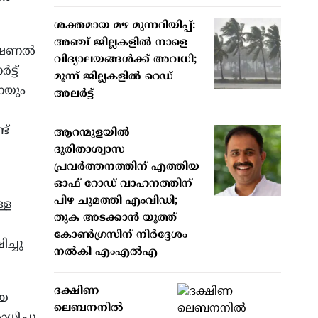
ശക്തമായ മഴ മുന്നറിയിപ്പ്:
അഞ്ച് ജില്ലകളിൽ നാളെ
നാഷണൽ
വിദ്യാലയങ്ങൾക്ക് അവധി;
്ട്
മൂന്ന് ജില്ലകളിൽ റെഡ്
ായും
അലർട്ട്
ട്
ആറന്മുളയിൽ
ദുരിതാശ്വാസ
പ്രവർത്തനത്തിന് എത്തിയ
ഓഫ് റോഡ് വാഹനത്തിന്
പിഴ ചുമത്തി എംവിഡി;
്ള
തുക അടക്കാൻ യൂത്ത്
കോൺഗ്രസിന് നിർദ്ദേശം
ച്ചു
നൽകി എംഎൽഎ
ദക്ഷിണ
ീയ
ലെബനനിൽ