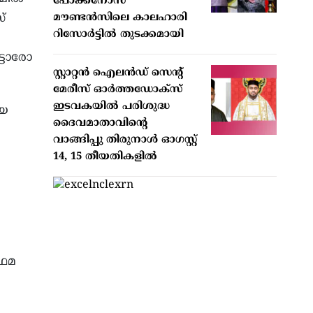
പോക്കനോസ്
്
മൗണ്ടൻസിലെ കാലഹാരി
റിസോർട്ടിൽ തുടക്കമായി
ട്ടാരോ
സ്റ്റാറ്റന്‍ ഐലന്‍ഡ് സെന്റ്
മേരീസ് ഓര്‍ത്തഡോക്‌സ്
ഇടവകയില്‍ പരിശുദ്ധ
യെ
ദൈവമാതാവിന്റെ
വാങ്ങിപ്പു തിരുനാള്‍ ഓഗസ്റ്റ്
14, 15 തീയതികളില്‍
രഥമ