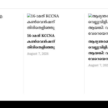
16-ാമത് KCCNA
കൺവെൻഷന്
ആഭ്യന്തരമ
തിരിതെളിഞ്ഞു
വെല്ലുവിളിച
ആയങ്കി: വളര
August 7, 2026
വേറെയെന്
August 7, 20