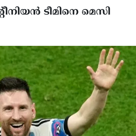
റീനിയന്‍ ടീമിനെ മെസി