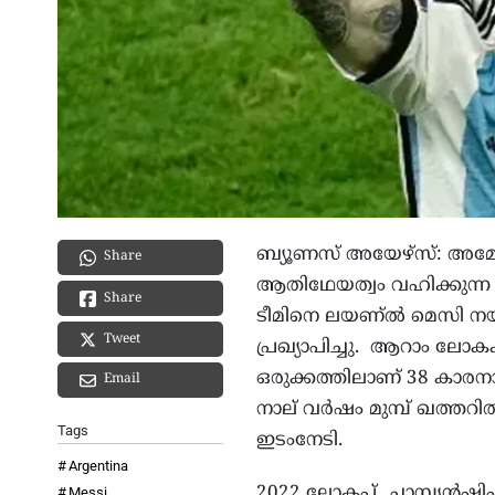
ബ്യൂണസ് അയേഴ്‌സ്: അമേ
Share
ആതിഥേയത്വം വഹിക്കുന്ന ലോ
Share
ടീമിനെ ലയണ്ല്‍ മെസി നയ
Tweet
പ്രഖ്യാപിച്ചു. ആറാം ലോകകപ
ഒരുക്കത്തിലാണ് 38 കാരനായ 
Email
നാല് വര്‍ഷം മുമ്പ് ഖത്തറി
Tags
ഇടംനേടി.
Argentina
2022 ലോകപ്പ് ചാമ്പ്യന്‍ഷിപ
Messi