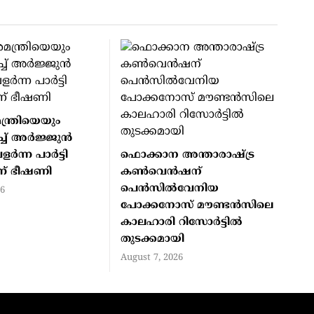
ന്ത്രിയെയും
്ച് അര്‍ജ്ജുന്‍
്‍ന്ന പാര്‍ട്ടി
ഫൊക്കാന അന്താരാഷ്ട്ര
ന് ഭീഷണി
കൺവെൻഷന്
പെൻസിൽവേനിയ
26
പോക്കനോസ് മൗണ്ടൻസിലെ
കാലഹാരി റിസോർട്ടിൽ
തുടക്കമായി
August 7, 2026