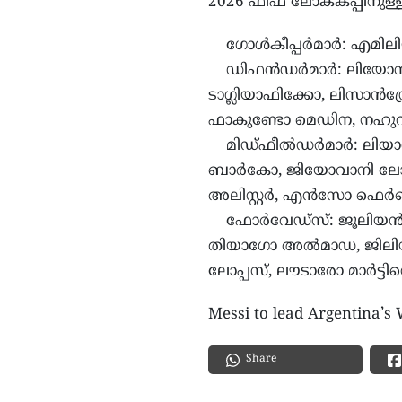
2026 ഫിഫ ലോകകപ്പിനുള്ള 
ഗോള്‍കീപ്പര്‍മാര്‍: എമില
ഡിഫന്‍ഡര്‍മാര്‍: ലിയോ
ടാഗ്ലിയാഫിക്കോ, ലിസാന്‍ഡ്രോ
ഫാകുണ്ടോ മെഡിന, നഹുവ
മിഡ്ഫീല്‍ഡര്‍മാര്‍: ലിയ
ബാര്‍കോ, ജിയോവാനി ലോ
അലിസ്റ്റര്‍, എന്‍സോ ഫെര്
ഫോര്‍വേഡ്‌സ്: ജൂലിയന്‍
തിയാഗോ അല്‍മാഡ, ജിലി
ലോപ്പസ്, ലൗടാരോ മാര്‍ട്ടി
Messi to lead Argentina’s
Share