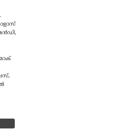
.
കോളാസ്
െന്‍ഡി,
മാക്
ലസ്,
്‍