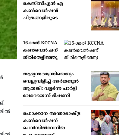
കെസിസിഎൻ എ
കൺവെൻഷൻ
ചിത്രങ്ങളിലൂടെ
16-ാമത് KCCNA
കൺവെൻഷന്
തിരിതെളിഞ്ഞു
ആഭ്യന്തരമന്ത്രിയെയും
്‍
വെല്ലുവിളിച്ച് അര്‍ജ്ജുന്‍
ആയങ്കി: വളര്‍ന്ന പാര്‍ട്ടി
വേറെയെന്ന് ഭീഷണി
്.
ില്‍
ഫൊക്കാന അന്താരാഷ്ട്ര
കൺവെൻഷന്
പെൻസിൽവേനിയ
മില്‍