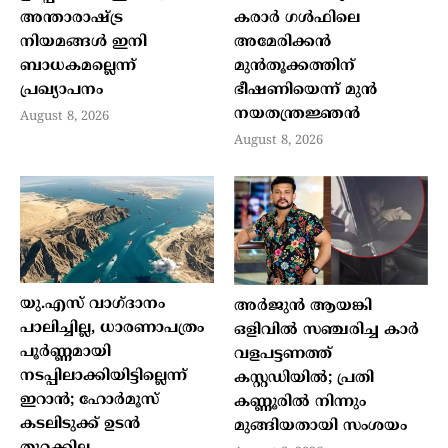
അന്താരാഷ്ട്ര
കരാർ ഗൾഫിലെ
നിയമങ്ങൾ ഇനി
അമേരിക്കൻ
ബാധകമല്ലെന്ന്
മുൻതൂക്കത്തിന്
പ്രഖ്യാപനം
ഭീഷണിയെന്ന് മുൻ
നയതന്ത്രജ്ഞൻ
August 8, 2026
August 8, 2026
യു.എസ് വാഗ്ദാനം
അർജുൻ ആയങ്കി
പാലിച്ചില്ല, ധാരണാപത്രം
ഒളിവിൽ സഞ്ചരിച്ച കാർ
പൂർണ്ണമായി
വളപട്ടണത്ത്
നടപ്പിലാക്കിയിട്ടില്ലെന്ന്
കസ്റ്റഡിയിൽ; പ്രതി
ഇറാൻ; ഹോർമൂസ്
കണ്ണൂരിൽ നിന്നും
കടലിടുക്ക് ഉടൻ
മുങ്ങിയതായി സംശയം