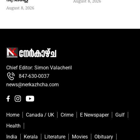
തുറക്കില്ല
August 8, 2026
August 8, 2026
Chief Editor: Simon Valacheril
847-630-0037
news@nerkazhcha.com
Home
Canada / UK
Crime
E Newspaper
Gulf
Health
India
Kerala
Literature
Movies
Obituary