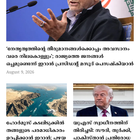
‘നേതൃത്വത്തിന്റെ തീരുമാനങ്ങൾക്കൊപ്പം അവസാനം
വരെ നിലകൊള്ളും’; രാജ്യത്തെ ജനങ്ങൾ
ഒപ്പമുണ്ടെന്ന് ഇറാൻ പ്രസിഡന്റ് മസൂദ് പെസഷ്കിയാൻ
August 9, 2026
ഹോർമൂസ് കടലിടുക്കിൽ
യുഎസ് സ്വാധീനത്തിന്
തങ്ങളുടെ പരമാധികാരം
തിരിച്ചടി: സൗദി, തുർക്കി,
ഉറപ്പിക്കാൻ ഇറാൻ; പഴയ
പാകിസ്താൻ പ്രതിരോധ