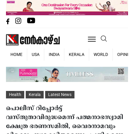
HOME
USA
INDIA
KERALA
WORLD
OPINIO
Health
Kerala
Latest News
പൊലീസ് റിപ്പോർട്ട്
വസ്തുതാവിരുദ്ധമെന്ന് പത്മനാഭസ്വാമി
ക്ഷേത്ര ഭരണസമിതി, വൈരനാമവും