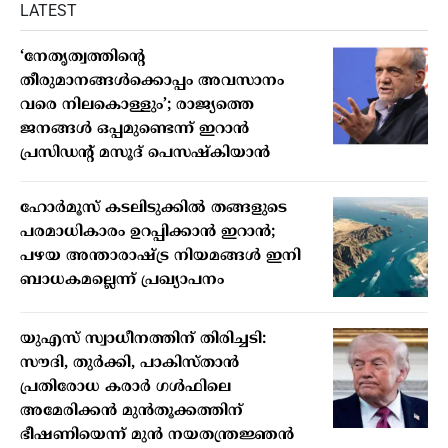
LATEST
‘നേതൃത്വത്തിന്റെ
തീരുമാനങ്ങൾക്കൊപ്പം അവസാനം
വരെ നിലകൊള്ളും’; രാജ്യത്തെ
ജനങ്ങൾ ഒപ്പമുണ്ടെന്ന് ഇറാൻ
പ്രസിഡന്റ് മസൂദ് പെസഷ്കിയാൻ
ഹോർമൂസ് കടലിടുക്കിൽ തങ്ങളുടെ
പരമാധികാരം ഉറപ്പിക്കാൻ ഇറാൻ;
പഴയ അന്താരാഷ്ട്ര നിയമങ്ങൾ ഇനി
ബാധകമല്ലെന്ന് പ്രഖ്യാപനം
യുഎസ് സ്വാധീനത്തിന് തിരിച്ചടി:
സൗദി, തുർക്കി, പാകിസ്താൻ
പ്രതിരോധ കരാർ ഗൾഫിലെ
അമേരിക്കൻ മുൻതൂക്കത്തിന്
ഭീഷണിയെന്ന് മുൻ നയതന്ത്രജ്ഞൻ