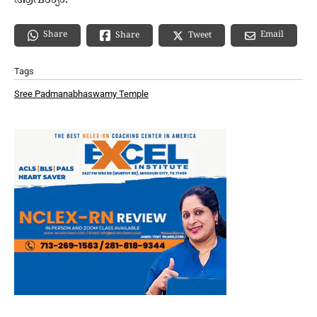
ആവശ്യം.
Share
Email
Share
Tweet
Tags
Sree Padmanabhaswamy Temple