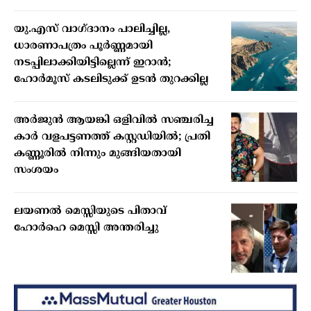
യു.എസ് വാഗ്ദാനം പാലിച്ചില്ല,
ധാരണാപത്രം പൂർണ്ണമായി
നടപ്പിലാക്കിയിട്ടില്ലെന്ന് ഇറാൻ;
ഹോർമൂസ് കടലിടുക്ക് ഉടൻ തുറക്കില്ല
അർജുൻ ആയങ്കി ഒളിവിൽ സഞ്ചരിച്ച
കാർ വളപട്ടണത്ത് കസ്റ്റഡിയിൽ; പ്രതി
കണ്ണൂരിൽ നിന്നും മുങ്ങിയതായി
സംശയം
ലയണൽ മെസ്സിയുടെ പിതാവ്
ഹോർഹെ മെസ്സി അന്തരിച്ചു