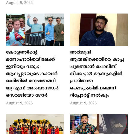
August 9, 2026
കേരളത്തിന്റെ
അർജുൻ
മനോഹാരിതയിലേക്ക്
ആയങ്കിക്കെതിരെ കാപ്പ
ഇനിയും വരും;
ചുമത്താൻ പൊലീസ്
ആലപ്പുഴയുടെ കായൽ
നീക്കം; 23 കേസുകളിൽ
ഭംഗിയിൽ മനംമയങ്ങി
പ്രതിയായ
യു.എസ് അംബാസഡർ
കൊടുംക്രിമിനലെന്ന്
സെർജിയോ ഗോർ
റിപ്പോർട്ട് നൽകും
August 9, 2026
August 9, 2026