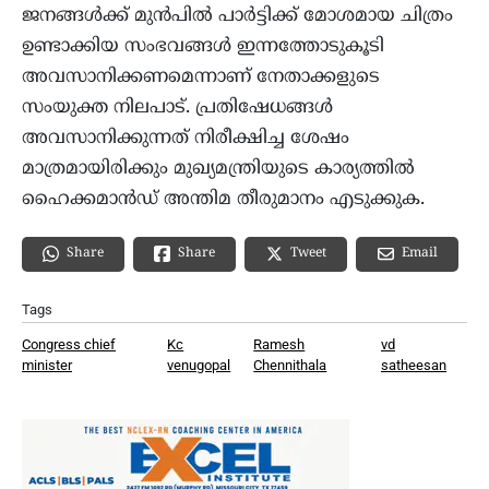
ജനങ്ങൾക്ക് മുൻപിൽ പാർട്ടിക്ക് മോശമായ ചിത്രം
ഉണ്ടാക്കിയ സംഭവങ്ങൾ ഇന്നത്തോടുകൂടി
അവസാനിക്കണമെന്നാണ് നേതാക്കളുടെ
സംയുക്ത നിലപാട്. പ്രതിഷേധങ്ങൾ
അവസാനിക്കുന്നത് നിരീക്ഷിച്ച ശേഷം
മാത്രമായിരിക്കും മുഖ്യമന്ത്രിയുടെ കാര്യത്തിൽ
ഹൈക്കമാൻഡ് അന്തിമ തീരുമാനം എടുക്കുക.
Share
Email
Share
Tweet
Tags
Congress chief
Kc
Ramesh
vd
minister
venugopal
Chennithala
satheesan