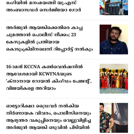
ഭംഗിയിൽ മനംമയങ്ങി യു.എസ്
അംബാസഡർ സെർജിയോ ഗോർ
അർജുൻ ആയങ്കിക്കെതിരെ കാപ്പ
ചുമത്താൻ പൊലീസ് നീക്കം; 23
കേസുകളിൽ പ്രതിയായ
കൊടുംക്രിമിനലെന്ന് റിപ്പോർട്ട് നൽകും
16-ാമത് KCCNA കൺവെൻഷനിൽ
ആവേശമായി KCWFNAയുടെ
‘ക്നാനായ റോയൽ കിംഗ്ഡം പേജന്റ്’,
വിജയികളെ അറിയാം
ഓട്ടോറിക്ഷാ ഡ്രൈവർ നൽകിയ
നിർണായക വിവരം, പൊലീസിനെയും
ആഭ്യന്തര വകുപ്പിനെയും വെല്ലുവിളിച്ച
അർജുൻ ആയങ്കി ഒടുവിൽ പിടിയിൽ