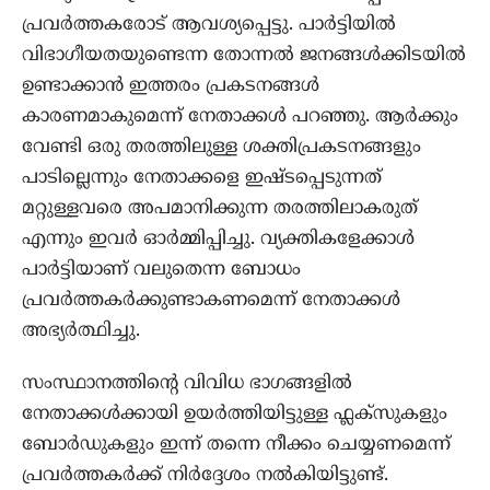
പ്രവർത്തകരോട് ആവശ്യപ്പെട്ടു. പാർട്ടിയിൽ
വിഭാഗീയതയുണ്ടെന്ന തോന്നൽ ജനങ്ങൾക്കിടയിൽ
ഉണ്ടാക്കാൻ ഇത്തരം പ്രകടനങ്ങൾ
കാരണമാകുമെന്ന് നേതാക്കൾ പറഞ്ഞു. ആർക്കും
വേണ്ടി ഒരു തരത്തിലുള്ള ശക്തിപ്രകടനങ്ങളും
പാടില്ലെന്നും നേതാക്കളെ ഇഷ്ടപ്പെടുന്നത്
മറ്റുള്ളവരെ അപമാനിക്കുന്ന തരത്തിലാകരുത്
എന്നും ഇവർ ഓർമ്മിപ്പിച്ചു. വ്യക്തികളേക്കാൾ
പാർട്ടിയാണ് വലുതെന്ന ബോധം
പ്രവർത്തകർക്കുണ്ടാകണമെന്ന് നേതാക്കൾ
അഭ്യർത്ഥിച്ചു.
സംസ്ഥാനത്തിന്റെ വിവിധ ഭാഗങ്ങളിൽ
നേതാക്കൾക്കായി ഉയർത്തിയിട്ടുള്ള ഫ്ലക്സുകളും
ബോർഡുകളും ഇന്ന് തന്നെ നീക്കം ചെയ്യണമെന്ന്
പ്രവർത്തകർക്ക് നിർദ്ദേശം നൽകിയിട്ടുണ്ട്.