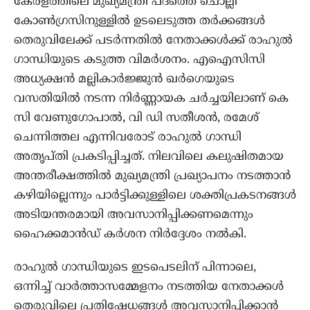
കേരളത്തിലെ മുഖ്യമന്ത്രി പദത്തെ ചൊല്ലി
കോൺഗ്രസിനുള്ളിൽ ഉടലെടുത്ത തർക്കങ്ങൾ
തെരുവിലേക്ക് പടർന്നതിൽ നേതാക്കൾക്ക് രാഹുൽ
ഗാന്ധിയുടെ കടുത്ത വിമർശനം. എഐസിസി
അധ്യക്ഷൻ മല്ലികാർജ്ജുൻ ഖർഗെയുടെ
വസതിയിൽ നടന്ന നിർണ്ണായക ചർച്ചയിലാണ് കെ
സി വേണുഗോപാൽ, വി ഡി സതീശൻ, രമേശ്
ചെന്നിത്തല എന്നിവരോട് രാഹുൽ ഗാന്ധി
അതൃപ്തി പ്രകടിപ്പിച്ചത്. നിലവിലെ കലുഷിതമായ
അന്തരീക്ഷത്തിൽ മുഖ്യമന്ത്രി പ്രഖ്യാപനം നടത്താൻ
കഴിയില്ലെന്നും പാർട്ടിക്കുള്ളിലെ ശക്തിപ്രകടനങ്ങൾ
അടിയന്തരമായി അവസാനിപ്പിക്കണമെന്നും
ഹൈക്കമാൻഡ് കർശന നിർദ്ദേശം നൽകി.
രാഹുൽ ഗാന്ധിയുടെ ഇടപെടലിന് പിന്നാലെ,
ഒന്നിച്ച് വാർത്താസമ്മേളനം നടത്തിയ നേതാക്കൾ
തെരുവിലെ പ്രതിഷേധങ്ങൾ അവസാനിപ്പിക്കാൻ