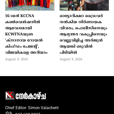
16-ാമത് KCCNA
ഓട്ടോറിക്ഷാ ഡ്രൈവർ
കൺവെൻഷനിൽ
നൽകിയ നിർണായക
ആവേശമായി
വിവരം, പൊലീസിനെയും
KCWFNAയുടെ
ആഭ്യന്തര വകുപ്പിനെയും
‘ക്നാനായ റോയൽ
വെല്ലുവിളിച്ച അർജുൻ
കിംഗ്ഡം പേജന്റ്’,
ആയങ്കി ഒടുവിൽ
വിജയികളെ അറിയാം
പിടിയിൽ
August 9, 2026
August 9, 2026
Chief Editor: Simon Valacheril