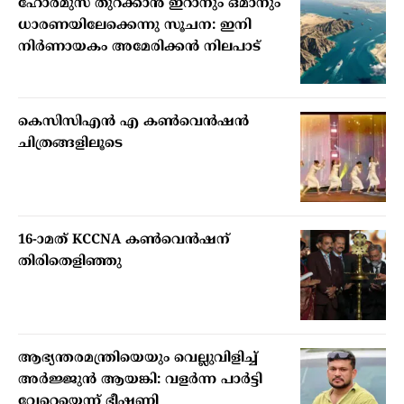
ഹോര്‍മുസ് തുറക്കാന്‍ ഇറാനും ഒമാനും
ധാരണയിലേക്കെന്നു സൂചന: ഇനി
നിര്‍ണായകം അമേരിക്കന്‍ നിലപാട്
കെസിസിഎൻ എ കൺവെൻഷൻ
ചിത്രങ്ങളിലൂടെ
16-ാമത് KCCNA കൺവെൻഷന്
തിരിതെളിഞ്ഞു
ആഭ്യന്തരമന്ത്രിയെയും വെല്ലുവിളിച്ച്
അര്‍ജ്ജുന്‍ ആയങ്കി: വളര്‍ന്ന പാര്‍ട്ടി
വേറെയെന്ന് ഭീഷണി