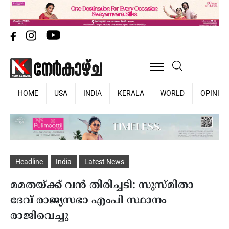
HOME
USA
INDIA
KERALA
WORLD
OPINIO
Headline
India
Latest News
മമതയ്ക്ക് വന്‍ തിരിച്ചടി: സുസ്മിതാ
ദേവ് രാജ്യസഭാ എംപി സ്ഥാനം
രാജിവെച്ചു