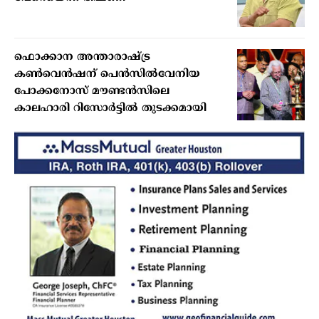
ഫൊക്കാന അന്താരാഷ്ട്ര
കൺവെൻഷന് പെൻസിൽവേനിയ
പോക്കനോസ് മൗണ്ടൻസിലെ
കാലഹാരി റിസോർട്ടിൽ തുടക്കമായി