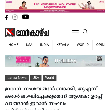
HOME
USA
INDIA
KERALA
WORLD
OPINIO
Latest News
USA
World
ഇറാന് സംശയങ്ങൾ ബാക്കി, യുഎസ്
കരാർ ലംഘിച്ചേക്കുമെന്ന് ആശങ്ക; ഉറപ്പ്
വാങ്ങാൻ ഇറാൻ സംഘം