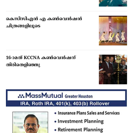
കെസിസിഎൻ എ കൺവെൻഷൻ
ചിത്രങ്ങളിലൂടെ
16-ാമത് KCCNA കൺവെൻഷന്
തിരിതെളിഞ്ഞു