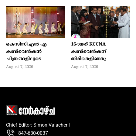
കെസിസിഎൻ എ
16-ാമത് KCCNA
കൺവെൻഷൻ
കൺവെൻഷന്
ചിത്രങ്ങളിലൂടെ
തിരിതെളിഞ്ഞു
August 7, 2026
August 7, 2026
Chief Editor: Simon Valacheril
847-630-0037