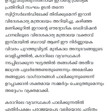
ഉറപ്പുവരുത്തുന്നതിനായി ഇറാന്റെ പ്രത്യേക
പ്രതിനിധി സംഘം ഉടൻ തന്നെ
സ്വിറ്റ്സർലൻഡിലേക്ക് തിരിക്കുമെന്ന് ഇറാൻ
വിദേശകാര്യ മന്ത്രാലയം അറിയിച്ചു. കഴിഞ്ഞ
മണിക്കൂറിൽ ഇറാന്റെ ഔദ്യോഗിക ടെലിവിഷൻ
ചാനലിലൂടെ വിദേശകാര്യ മന്ത്രാലയ വക്താവ്
ഇസ്മായിൽ ബഗായ് ആണ് ഈ നിർണ്ണായക
വിവരം പുറത്തുവിട്ടത്. മുൻകാല അനുഭവങ്ങളുടെ
വെളിച്ചത്തിൽ, കരാറിലെ വ്യവസ്ഥകൾ
നടപ്പിലാക്കുന്ന ഘട്ടത്തിൽ തങ്ങൾക്ക് അതീവ
ജാഗ്രത പുലർത്തേണ്ടതുണ്ടെന്നും അമേരിക്ക
തങ്ങളുടെ വാഗ്ദാനങ്ങൾ പാലിക്കുന്നുണ്ടെന്ന്
ഉറപ്പാക്കാൻ ശക്തമായ സമ്മർദ്ദം ചെലുത്തുമെന്നും
അദ്ദേഹം വ്യക്തമാക്കി.
കരാറിലെ വ്യവസ്ഥകൾ പാലിക്കുന്നതിൽ
എതിർപക്ഷം പരാജയപ്പെട്ട വലിയൊരു ചരിത്രം