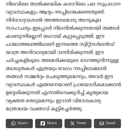
നിലവിലെ താൽക്കാലിക കരാറിലെ പല സുപ്രധാന
വ്യവസ്ഥകളും ആദ്യം നടപ്പിലാക്കേണ്ടതുണ്ട്.
നിർഭാഗ്യവശാൽ അത്തരമൊരു അനുകൂല
സാഹചര്യം ഇപ്പോൾ നിലനിൽക്കുന്നതായി തങ്ങൾ
കാണുന്നില്ലെന്ന് ബഗായ് കുറ്റപ്പെടുത്തി. ഈ
പശ്ചാത്തലത്തിലാണ് ഇന്നത്തെ സ്വിറ്റ്സർലൻഡ്
യാത്ര അനിവാര്യമായി വന്നിരിക്കുന്നത്. ഈ
ചർച്ചകളിലൂടെ അമേരിക്കയുടെ ഭാഗത്തുനിന്നുള്ള
ബാധ്യതകൾ എത്രയും വേഗം നടപ്പിലാക്കാൻ
തങ്ങൾ സമ്മർദ്ദം ചെലുത്തുമെന്നും, അവർ ഈ
വ്യവസ്ഥകൾ എങ്ങനെയാണ് പ്രായോഗികമാക്കാൻ
ഉദ്ദേശിക്കുന്നത് എന്നതിനെക്കുറിച്ച് കൃത്യമായ
വ്യക്തത തേടുമെന്നും ഇറാൻ വിദേശകാര്യ
മന്ത്രാലയ വക്താവ് കൂട്ടിച്ചേർത്തു.
Share
Email
Share
Tweet