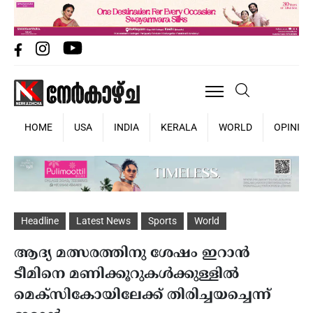
HOME
USA
INDIA
KERALA
WORLD
OPINIO
Headline
Latest News
Sports
World
ആദ്യ മത്സരത്തിനു ശേഷം ഇറാന്‍
ടീമിനെ മണിക്കൂറുകള്‍ക്കുള്ളില്‍
മെക്‌സികോയിലേക്ക് തിരിച്ചയച്ചെന്ന്