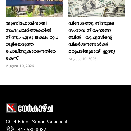
യൂണിഫോമിനായി
വിദേശത്തു നിന്നുള്ള
സഹപ്രവര്‍ത്തകരില്‍
സംഭാവ നിയന്ത്രണ
നിന്നും ഏഴു ലക്ഷം രൂപ
ബില്‍: യുഎസിന്റെ
തട്ടിയെടുത്ത
വിമര്‍ശനങ്ങള്‍ക്ക്
പോലീസുകാരനെതിരേ
മറുപടിയുമായി ഇന്ത്യ
കേസ്
August 10, 2026
August 10, 2026
Chief Editor: Simon Valacheril
847-630-0037