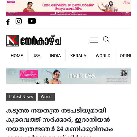
HOME
USA
INDIA
KERALA
WORLD
OPINIO
Latest News
World
കടുത്ത നയതന്ത്ര നടപടിയുമായി
കുവൈത്ത് സർക്കാർ, ഇറാനിയൻ
നയതന്ത്രജ്ഞർ 24 മണിക്കൂറിനകം