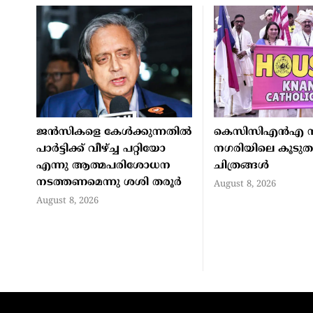
ജന്‍സികളെ കേള്‍ക്കുന്നതില്‍
കെസിസിഎന്‍എ സ
പാര്‍ട്ടിക്ക് വീഴ്ച്ച പറ്റിയോ
നഗരിയിലെ കൂടുതല
എന്നു ആത്മപരിശോധന
ചിത്രങ്ങള്‍
നടത്തണമെന്നു ശശി തരൂര്‍
August 8, 2026
August 8, 2026