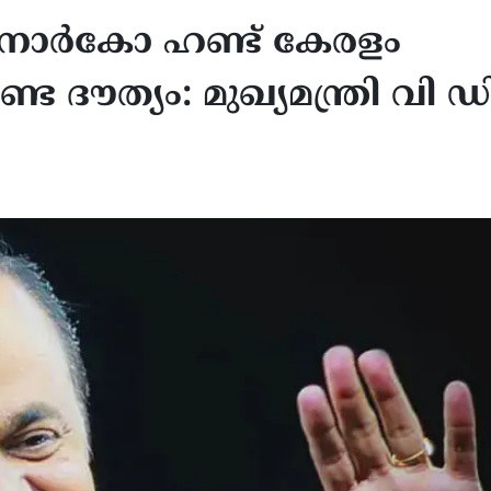
ി നാര്‍കോ ഹണ്ട് കേരളം
ണ്ട ദൗത്യം: മുഖ്യമന്ത്രി വി ഡ