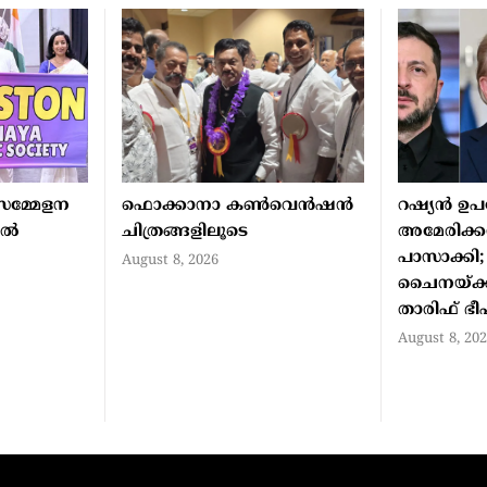
മ്മേളന
ഫൊക്കാനാ കണ്‍വെന്‍ഷന്‍
റഷ്യന്‍ ഉ
്‍
ചിത്രങ്ങളിലൂടെ
അമേരിക്കന
പാസാക്കി; 
August 8, 2026
ചൈനയ്ക്ക
താരിഫ് ഭ
August 8, 20