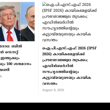
പരോധ ബില്‍
ഐ.പി.എസ്.എഫ് 2026 (IPSF
്‍ സെനറ്റ്
2026) കായികമേളയ്ക്ക്
ഇന്ത്യക്കും
പ്രൗഢോജ്ജ്വല തുടക്കം;
ും 100 ശതമാനം
എഡിന്‍ബര്‍ഗില്‍
ീഷണി
സൗഹൃദത്തിന്റെയും
26
കൂട്ടായ്മയുടെയും കായിക
വസന്തം
August 8, 2026