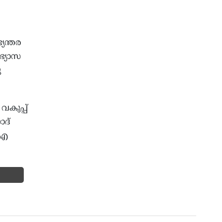
്യന്തര
ഭ്യാസ
ു
വകുപ്പ്
ാദ്
.എ