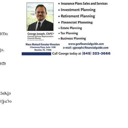
ണനം
ം.
ാതെ
ടാകും
്ദേഹം