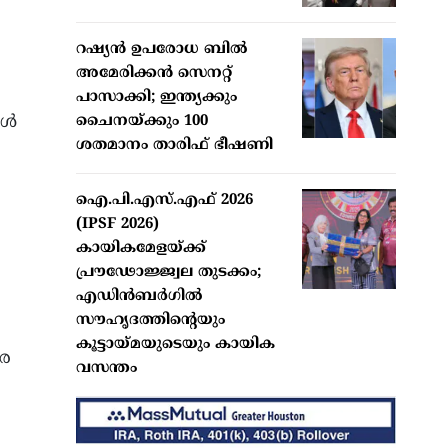
റഷ്യന്‍ ഉപരോധ ബില്‍
അമേരിക്കന്‍ സെനറ്റ്
പാസാക്കി; ഇന്ത്യക്കും
്‍
ചൈനയ്ക്കും 100
ശതമാനം താരിഫ് ഭീഷണി
ഐ.പി.എസ്.എഫ് 2026
(IPSF 2026)
കായികമേളയ്ക്ക്
പ്രൗഢോജ്ജ്വല തുടക്കം;
എഡിന്‍ബര്‍ഗില്‍
സൗഹൃദത്തിന്റെയും
കൂട്ടായ്മയുടെയും കായിക
തര
വസന്തം