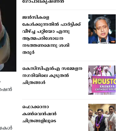
ഗോപാലകൃഷ്ണന്‍
ജന്‍സികളെ
കേള്‍ക്കുന്നതില്‍ പാര്‍ട്ടിക്ക്
വീഴ്ച്ച പറ്റിയോ എന്നു
ആത്മപരിശോധന
നടത്തണമെന്നു ശശി
തരൂര്‍
കെസിസിഎന്‍എ സമ്മേളന
നഗരിയിലെ കൂടുതല്‍
ം
ചിത്രങ്ങള്‍
േഷന്‍
ഫൊക്കാനാ
കണ്‍വെന്‍ഷന്‍
ചിത്രങ്ങളിലൂടെ
യകള്‍