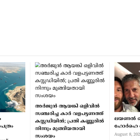
അർജുൻ ആയങ്കി ഒളിവിൽ
സഞ്ചരിച്ച കാർ വളപട്ടണത്ത്
ം
ലയണൽ മെസ
കസ്റ്റഡിയിൽ; പ്രതി കണ്ണൂരിൽ
ാപത്രം
ഹോർഹെ മെസ
നിന്നും മുങ്ങിയതായി
August 8, 20
സംശയം