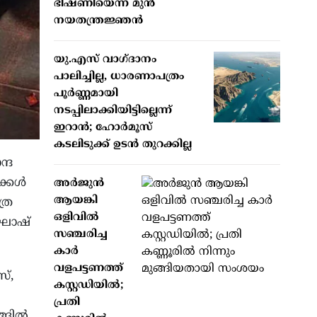
ഭീഷണിയെന്ന് മുൻ
നയതന്ത്രജ്ഞൻ
യു.എസ് വാഗ്ദാനം
പാലിച്ചില്ല, ധാരണാപത്രം
പൂർണ്ണമായി
നടപ്പിലാക്കിയിട്ടില്ലെന്ന്
ഇറാൻ; ഹോർമൂസ്
കടലിടുക്ക് ഉടൻ തുറക്കില്ല
്ദ
ക്കൾ
അർജുൻ
ആയങ്കി
്ര
ഒളിവിൽ
 ഘോഷ്
സഞ്ചരിച്ച
കാർ
വളപട്ടണത്ത്
്,
കസ്റ്റഡിയിൽ;
പ്രതി
ങ്ങിൽ