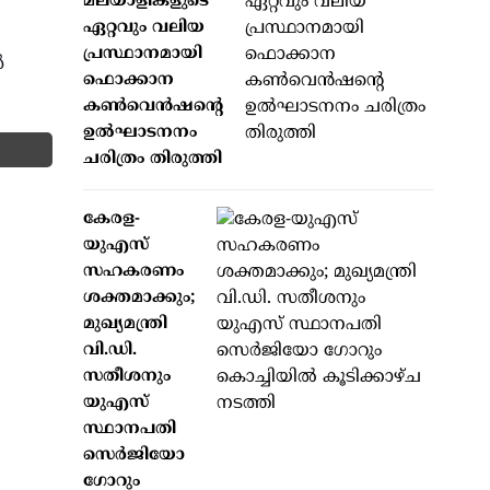
മലയാളികളുടെ
ഏറ്റവും വലിയ
പ്രസ്ഥാനമായി
ൾ
ഫൊക്കാന
കൺവെൻഷന്റെ
ഉൽഘാടനനം
ചരിത്രം തിരുത്തി
കേരള-
യുഎസ്
സഹകരണം
ശക്തമാക്കും;
മുഖ്യമന്ത്രി
വി.ഡി.
സതീശനും
യുഎസ്
സ്ഥാനപതി
സെർജിയോ
ഗോറും