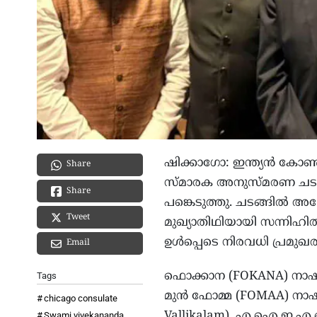
ഷിക്കാഗോ: ഇന്ത്യൻ കോൺസു
Share
സ്മാരക അനുസ്മരണ ചടങ
Share
പങ്കെടുത്തു. ചടങ്ങിൽ 
Tweet
മുഖ്യാതിഥിയായി സന്നി
ഉൾപ്പെടെ നിരവധി പ്രമുഖരു
Email
ഫൊക്കാന (FOKANA) നാഷണ
Tags
മുൻ ഫോമ്മ (FOMAA) നാഷ
chicago consulate
Vallikalam), എ.ഐ.ഇ.എ.ഒ
Swami vivekananda