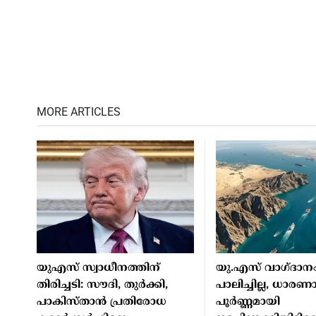
MORE ARTICLES
യുഎസ് സ്വാധീനത്തിന്
യു.എസ് വാഗ്ദാന
തിരിച്ചടി: സൗദി, തുർക്കി,
പാലിച്ചില്ല, ധാരണ
പാകിസ്താൻ പ്രതിരോധ
പൂർണ്ണമായി