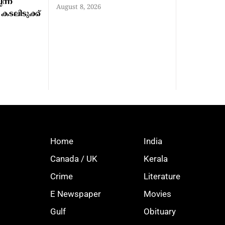
ന്ന്
August 8, 2026
ടലിടുക്ക്
Home
India
Canada / UK
Kerala
Crime
Literature
E Newspaper
Movies
Gulf
Obituary