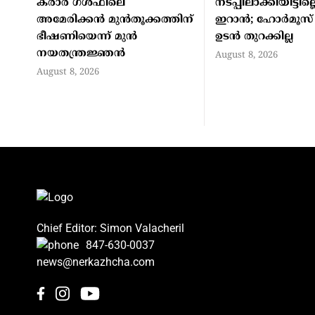
കരാർ ഗൾഫിലെ
നടപ്പിലാക്കിയിട്ടില്ലെ
അമേരിക്കൻ മുൻതൂക്കത്തിന്
ഇറാൻ; ഹോർമൂസ് ക
ഭീഷണിയെന്ന് മുൻ
ഉടൻ തുറക്കില്ല
നയതന്ത്രജ്ഞൻ
August 8, 2026
August 8, 2026
Chief Editor: Simon Valacheril
847-630-0037
news@nerkazhcha.com