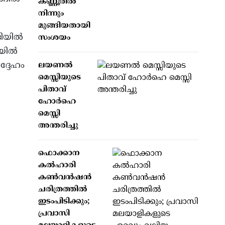
കണ്ണൂരിൽ
നിന്നും
മുങ്ങിയതായി
ദിയിൽ
സംശയം
ോയിൽ
ദ്ദേഹം
ലയണൽ
മെസ്സിയുടെ
പിതാവ്
ഹോർഹെ
മെസ്സി
അന്തരിച്ചു
ഫൊക്കാന
കൽഹാരി
കൺവൻഷൻ
ചരിത്രത്തിൽ
ഇടംപിടിക്കും;
പ്രവാസി