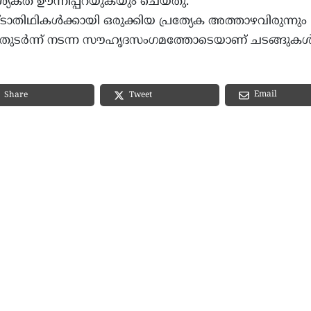
്യകത ഊന്നിപ്പറയുകയും ചെയ്തു.
ടാതിഥികൾക്കായി ഒരുക്കിയ പ്രത്യേക അത്താഴവിരുന്നും
. തുടർന്ന് നടന്ന സൗഹൃദസംഗമത്തോടെയാണ് ചടങ്ങുക
Email
Share
Tweet