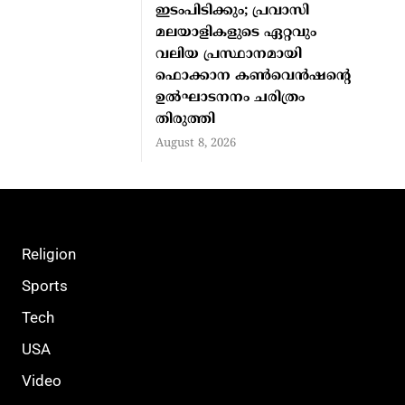
ഇടംപിടിക്കും; പ്രവാസി
മലയാളികളുടെ ഏറ്റവും
വലിയ പ്രസ്ഥാനമായി
ഫൊക്കാന കൺവെൻഷന്റെ
ഉൽഘാടനനം ചരിത്രം
തിരുത്തി
August 8, 2026
Religion
Sports
Tech
USA
Video