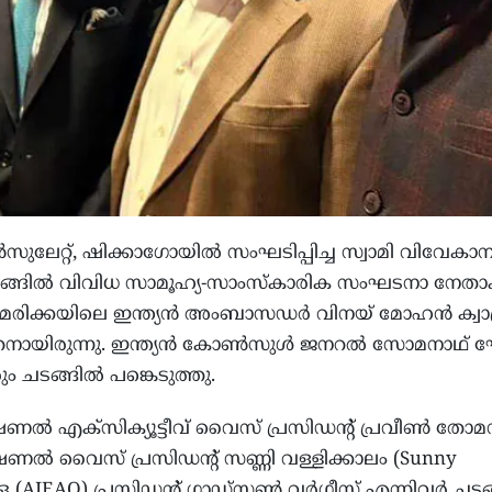
ലേറ്റ്, ഷിക്കാഗോയിൽ സംഘടിപ്പിച്ച സ്വാമി വിവേകാനന
്ങിൽ വിവിധ സാമൂഹ്യ-സാംസ്കാരിക സംഘടനാ നേതാ
അമേരിക്കയിലെ ഇന്ത്യൻ അംബാസഡർ വിനയ് മോഹൻ ക്വാത
ഹിതനായിരുന്നു. ഇന്ത്യൻ കോൺസുൾ ജനറൽ സോമനാഥ്
ം ചടങ്ങിൽ പങ്കെടുത്തു.
ൽ എക്സിക്യൂട്ടീവ് വൈസ് പ്രസിഡന്റ് പ്രവീൺ തോമസ
ണൽ വൈസ് പ്രസിഡന്റ് സണ്ണി വള്ളിക്കാലം (Sunny
 (AIEAO) പ്രസിഡന്റ് ഗ്ലാഡ്സൺ വർഗീസ് എന്നിവർ ചട