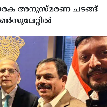
്മാരക അനുസ്മരണ ചടങ്ങ്
ോൺസുലേറ്റിൽ