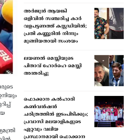
അർജുൻ ആയങ്കി
ഒളിവിൽ സഞ്ചരിച്ച കാർ
വളപട്ടണത്ത് കസ്റ്റഡിയിൽ;
പ്രതി കണ്ണൂരിൽ നിന്നും
മുങ്ങിയതായി സംശയം
ലയണൽ മെസ്സിയുടെ
പിതാവ് ഹോർഹെ മെസ്സി
അന്തരിച്ചു
വരുടെ
ഇനിയും
ഫൊക്കാന കൽഹാരി
പ്പ്
കൺവൻഷൻ
ായ
ചരിത്രത്തിൽ ഇടംപിടിക്കും;
പ്രവാസി മലയാളികളുടെ
ഏറ്റവും വലിയ
ന്ത്രി
പ്രസ്ഥാനമായി ഫൊക്കാന
്റിൽ