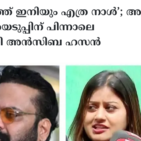
ത് ഇനിയും എത്ര നാൾ’; അ
ുപ്പിന് പിന്നാലെ
മായി അൻസിബ ഹസൻ