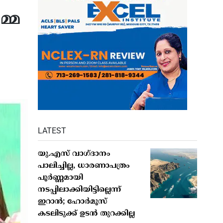
മ്മ
LATEST
യു.എസ് വാഗ്ദാനം
പാലിച്ചില്ല, ധാരണാപത്രം
പൂർണ്ണമായി
നടപ്പിലാക്കിയിട്ടില്ലെന്ന്
ഇറാൻ; ഹോർമൂസ്
കടലിടുക്ക് ഉടൻ തുറക്കില്ല