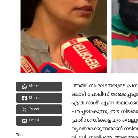
‘അമ്മ’ സംഘടനയുടെ പ്രസ
Share
മൊഴി പോലീസ് രേഖപ്പെടുത
Share
എത്ര നാൾ’ എന്ന തലക്കെട
Tweet
ചർച്ചയാകുന്നു. ഈ നിയമപോ
പ്രതിസന്ധികളെയും വെല്ലുവ
Email
വ്യക്തമാക്കുന്നതാണ് നടിയു
Tags
വി.ഡി. സതീശൻ, ആഭ്യന്തര 