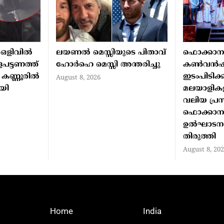
ഒളിവിൽ
ലയണൽ മെസ്സിയുടെ പിതാവ്
ഫൊക്കാന
പട്ടണത്ത്
ഹോർഹെ മെസ്സി അന്തരിച്ചു
കൺവൻഷൻ 
ി കണ്ണൂരിൽ
ഇടംപിടിക്ക
August 8, 2026
ായി
മലയാളികള
വലിയ പ്ര
ഫൊക്കാ
ഉൽഘാടനന
തിരുത്തി
August 8, 20
Home
India