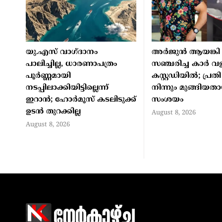
യു.എസ് വാഗ്ദാനം
അർജുൻ ആയങ്കി 
പാലിച്ചില്ല, ധാരണാപത്രം
സഞ്ചരിച്ച കാർ വള
പൂർണ്ണമായി
കസ്റ്റഡിയിൽ; പ്രത
നടപ്പിലാക്കിയിട്ടില്ലെന്ന്
നിന്നും മുങ്ങിയത
ഇറാൻ; ഹോർമൂസ് കടലിടുക്ക്
സംശയം
ഉടൻ തുറക്കില്ല
August 8, 2026
August 8, 2026