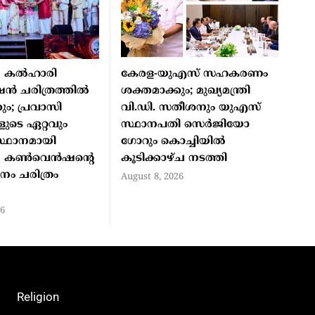
 കൽഹാരി
കേരള-യുഎസ് സഹകരണം
ചരിത്രത്തിൽ
ശക്തമാക്കും; മുഖ്യമന്ത്രി
ും; പ്രവാസി
വി.ഡി. സതീശനും യുഎസ്
ുടെ ഏറ്റവും
സ്ഥാനപതി സെർജിയോ
സ്ഥാനമായി
ഗോറും കൊച്ചിയിൽ
ന കൺവെൻഷന്റെ
കൂടിക്കാഴ്ച നടത്തി
ം ചരിത്രം
August 8, 2026
26
Religion