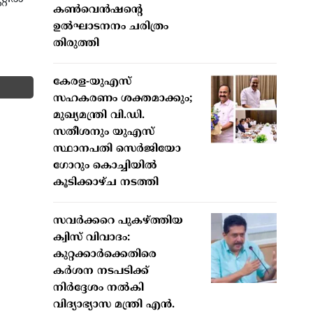
കൺവെൻഷന്റെ
ഉൽഘാടനനം ചരിത്രം
തിരുത്തി
കേരള-യുഎസ്
സഹകരണം ശക്തമാക്കും;
മുഖ്യമന്ത്രി വി.ഡി.
സതീശനും യുഎസ്
സ്ഥാനപതി സെർജിയോ
ഗോറും കൊച്ചിയിൽ
കൂടിക്കാഴ്ച നടത്തി
സവർക്കറെ പുകഴ്ത്തിയ
ക്വിസ് വിവാദം:
കുറ്റക്കാർക്കെതിരെ
കർശന നടപടിക്ക്
നിർദ്ദേശം നൽകി
വിദ്യാഭ്യാസ മന്ത്രി എൻ.