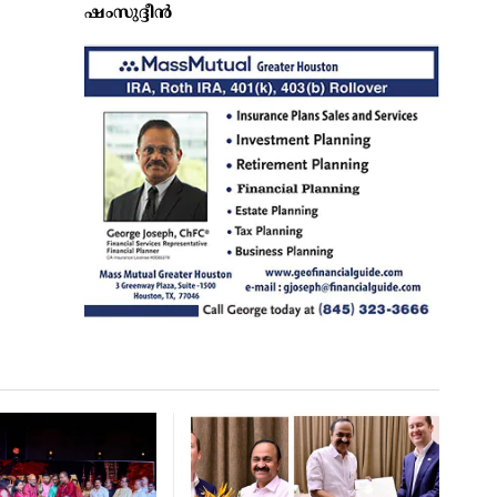
ഷംസുദ്ദീൻ