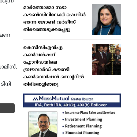
്കുന്ന
മാര്‍ത്തോമ്മാ സഭാ
കൗണ്‍സിലിലേക്ക് ഷെലിന്‍
അന്ന ജോണ്‍ വര്‍ഗീസ്
തിരഞ്ഞെടുക്കപ്പെട്ടു
വേഷണ
കെസിസിഎൻഎ
കൺവൻഷന്
ഫ്ലോറിഡയിലെ
ൊലീസ്,
ബ്രൗവാർഡ് കൗണ്ടി
കൺവെൻഷൻ സെന്ററിൽ
 ടിനി
തിരിതെളിഞ്ഞു