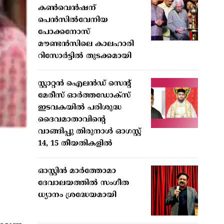
കൺവെൻഷന്
പെൻസിൽവേനിയ
പോക്കനോസ്
മൗണ്ടൻസിലെ കാലഹാരി
റിസോർട്ടിൽ തുടക്കമായി
സ്റ്റാറ്റന്‍ ഐലന്‍ഡ് സെന്റ്
മേരീസ് ഓര്‍ത്തഡോക്‌സ്
ഇടവകയില്‍ പരിശുദ്ധ
ദൈവമാതാവിന്റെ
വാങ്ങിപ്പു തിരുനാള്‍ ഓഗസ്റ്റ്
14, 15 തീയതികളില്‍
ഓസ്റ്റിൻ മാർത്തോമാ
ദേവാലയത്തിൽ സംഗീത
ധ്യാനം ശ്രദ്ധേയമായി