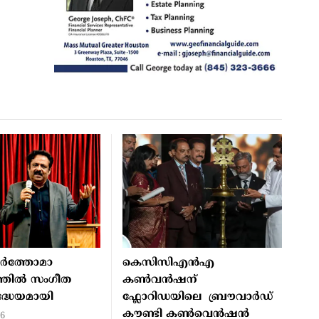
മാർത്തോമാ
കെസിസിഎൻഎ
്തിൽ സംഗീത
കൺവൻഷന്
രദ്ധേയമായി
ഫ്ലോറിഡയിലെ ബ്രൗവാർഡ്
കൗണ്ടി കൺവെൻഷൻ
26