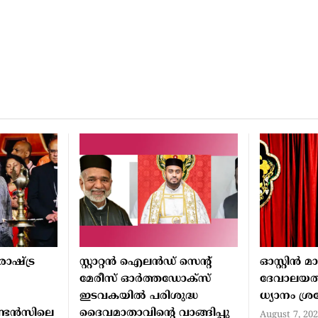
ാഷ്ട്ര
സ്റ്റാറ്റന്‍ ഐലന്‍ഡ് സെന്റ്
ഓസ്റ്റിൻ 
മേരീസ് ഓര്‍ത്തഡോക്‌സ്
ദേവാലയത
ഇടവകയില്‍ പരിശുദ്ധ
ധ്യാനം ശ്
്ടൻസിലെ
ദൈവമാതാവിന്റെ വാങ്ങിപ്പു
August 7, 20