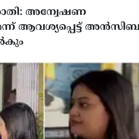
രാതി: അന്വേഷണ
ന്ന് ആവശ്യപ്പെട്ട് അൻസി
നൽകും