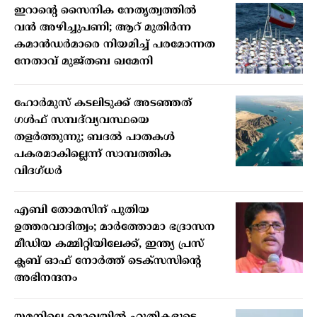
ഇറാന്റെ സൈനിക നേതൃത്വത്തിൽ
വൻ അഴിച്ചുപണി; ആറ് മുതിർന്ന
കമാൻഡർമാരെ നിയമിച്ച് പരമോന്നത
നേതാവ് മുജ്തബ ഖമേനി
ഹോർമുസ് കടലിടുക്ക് അടഞ്ഞത്
ഗൾഫ് സമ്പദ്‌വ്യവസ്ഥയെ
തളർത്തുന്നു; ബദൽ പാതകൾ
പകരമാകില്ലെന്ന് സാമ്പത്തിക
വിദഗ്ധർ
എബി തോമസിന് പുതിയ
ഉത്തരവാദിത്വം; മാർത്തോമാ ഭദ്രാസന
മീഡിയ കമ്മിറ്റിയിലേക്ക്, ഇന്ത്യ പ്രസ്
ക്ലബ് ഓഫ് നോർത്ത് ടെക്സസിന്റെ
അഭിനന്ദനം