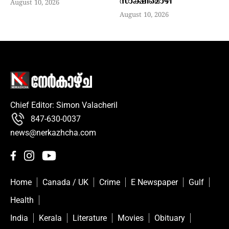
സാക്ഷിമൊഴി
August 10, 2026
August 10, 2026
Chief Editor: Simon Valacheril
847-630-0037
news@nerkazhcha.com
Home
Canada / UK
Crime
E Newspaper
Gulf
Health
India
Kerala
Literature
Movies
Obituary