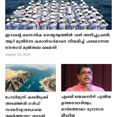
ഇറാന്റെ സൈനിക നേതൃത്വത്തിൽ വൻ അഴിച്ചുപണി;
ആറ് മുതിർന്ന കമാൻഡർമാരെ നിയമിച്ച് പരമോന്നത
നേതാവ് മുജ്തബ ഖമേനി
August 10, 2026
എബി തോമസിന് പുതിയ
ഹോർമുസ് കടലിടുക്ക്
ഉത്തരവാദിത്വം;
അടഞ്ഞത് ഗൾഫ്
മാർത്തോമാ ഭദ്രാസന
സമ്പദ്‌വ്യവസ്ഥയെ
മീഡിയ
തളർത്തുന്നു; ബദൽ