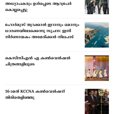
അധ്യാപകരും ഉള്‍പ്പെടെ ആറുപേര്‍
കൊല്ലപ്പെട്ടു
ഹോര്‍മുസ് തുറക്കാന്‍ ഇറാനും ഒമാനും
ധാരണയിലേക്കെന്നു സൂചന: ഇനി
നിര്‍ണായകം അമേരിക്കന്‍ നിലപാട്
കെസിസിഎൻ എ കൺവെൻഷൻ
ചിത്രങ്ങളിലൂടെ
16-ാമത് KCCNA കൺവെൻഷന്
തിരിതെളിഞ്ഞു