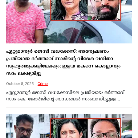
ഏറ്റുമാനൂർ ജെസി വധക്കേസ്: അന്വേഷണം
പ്രതിയായ ഭർത്താവ് സാമിന്റെ വിദേശ വനിതാ
സുഹൃത്തുക്കളിലേക്കും; ഇളയ മകനെ കൊല്ലാനും
സാം ലക്ഷ്യമിട്ടു
October 8, 2025
Crime
ഏറ്റുമാനൂർ ജെസി വധക്കേസിലെ പ്രതിയായ ഭർത്താവ്
സാം കെ. ജോർജിന്റെ ബന്ധങ്ങൾ സംബന്ധിച്ചുള്ള...