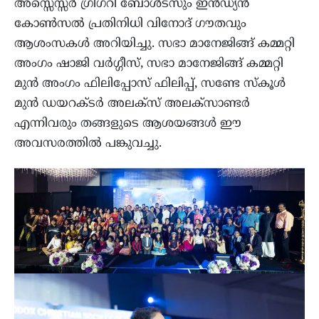
അസ്സെസ്സര്‍ ഗ്രിഗറി ബോള്‍ട്‌സും ഇന്‍ഡ്യന്‍
കോണ്‍സല്‍ പ്രതിനിധി വിനോദ് ഗൗതവും
ആശംസകള്‍ അറിയിച്ചു. സഭാ മാനേജിങ്ങ് കമ്മറ്റി
അംഗം ഷാജി വര്‍ഗ്ഗീസ്, സഭാ മാനേജിങ്ങ് കമ്മറ്റി
മുന്‍ അംഗം ഫിലിപ്പോസ് ഫിലിപ്പ്, സണ്ടേ സ്‌കൂള്‍
മുന്‍ ഡയറക്ടര്‍ അലക്‌സ് അലക്‌സാണ്ടര്‍
എന്നിവരും തങ്ങളുടെ ആശയങ്ങള്‍ ഈ
അവസരത്തില്‍ പങ്കുവച്ചു.