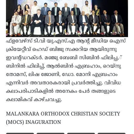
ഫ്‌ളവേഴ്‌സ് ടി.വി യു.എസ്.എ ആന്റ് മീഡിയ ഐസ്
ക്രിയേറ്റീവ് ഹെഡ് ബിജു സക്കറിയ ആയിരുന്നു
ഇവന്റ്ഡറക്ടര്‍. മഞ്ജു ബേബി സിബിന്‍ ഫിലിപ്പ,്
ബിനില്‍ ഫിലിപ്പ്, ആല്‍ബിന്‍ എബ്രഹാം, റെയ്‌നു
തോമസ്, ലിഷ ജോണി, ഡോ. മോനി എബ്രഹാം
എന്നിവര്‍ അവതാരകരായി പ്രവര്‍ത്തിച്ചു. വിവിധ
കലാപരിപാടികളില്‍ അനേകം പേര്‍ തങ്ങളുടെ
കലാമികവ് കാഴ്ചവച്ചു.
MALANKARA ORTHODOX CHRISTIAN SOCIETY
(MOCS) INAGURATION