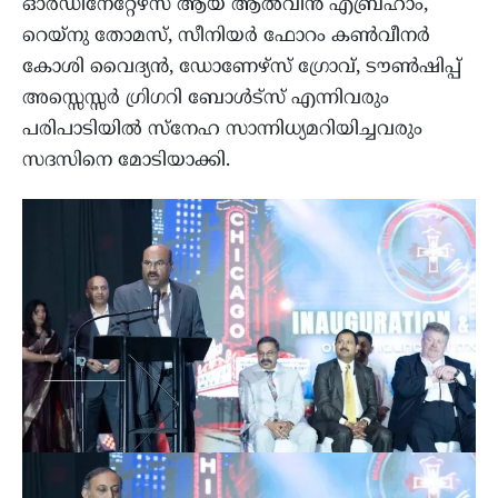
ഓര്‍ഡിനേറ്റേഴ്‌സ് ആയ ആല്‍വിന്‍ എബ്രഹാം,
റെയ്‌നു തോമസ്, സീനിയര്‍ ഫോറം കണ്‍വീനര്‍
കോശി വൈദ്യന്‍, ഡോണേഴ്‌സ് ഗ്രോവ്, ടൗണ്‍ഷിപ്പ്
അസ്സെസ്സര്‍ ഗ്രിഗറി ബോള്‍ട്‌സ് എന്നിവരും
പരിപാടിയില്‍ സ്‌നേഹ സാന്നിധ്യമറിയിച്ചവരും
സദസിനെ മോടിയാക്കി.