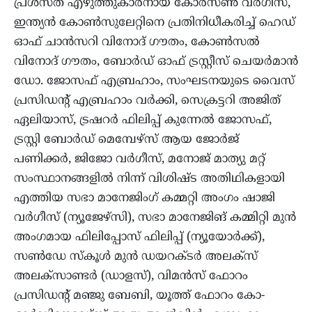
പ്രശസ്ത എഴുത്തുകാരനായ കോരസണ്‍ വര്‍ഗീസ്,
ഇന്ത്യന്‍ കോണ്‍സുലേറ്റിനെ പ്രതിനിധീകരിച്ച് ഹെഡ്
ഓഫ് ചാന്‍സറി വിനോദ് ഗൗതം, കോണ്‍സല്‍
വിനോദ് ഗൗതം, ബോര്‍ഡ് ഓഫ് ട്രസ്റ്റീസ് ചെയര്‍മാന്‍
ഡോ. ജോസഫ് എബ്രഹാം, സംഘടനയുടെ വൈസ്
പ്രസിഡന്റ് എബ്രഹാം വര്‍ക്കി, സെക്രട്ടറി അജിത്
ഏലിയാസ്, ട്രഷറര്‍ ഫിലിപ്പ് കുന്നേല്‍ ജോസഫ്,
ട്രസ്റ്റി ബോര്‍ഡ് മെമ്പേഴ്‌സ് ആയ ജോര്‍ജ്
പണിക്കര്‍, ജിജോ വര്‍ഗീസ്, മനോജ് മാത്യു മറ്റ്
സംസ്ഥാനങ്ങളില്‍ നിന്ന് വിശിഷ്ട അതിഥികളായി
എത്തിയ സഭാ മാനേജിംഗ് കമ്മറ്റി അംഗം ഷാജി
വര്‍ഗീസ് (ന്യൂജേഴ്‌സി), സഭാ മാനേജിങ് കമ്മിറ്റി മുന്‍
അംഗമായ ഫിലിപ്പോസ് ഫിലിപ്പ് (ന്യൂയോര്‍ക്ക്),
സണ്‍ഡേ സ്‌കൂള്‍ മുന്‍ ഡയറക്ടര്‍ അലക്‌സ്
അലക്‌സാണ്ടര്‍ (ഡാളസ്), വിമന്‍സ് ഫോറം
പ്രസിഡന്റ് മഞ്ജു ബേബി, യൂത്ത് ഫോറം കോ-