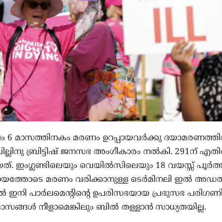
ം 6 മാസത്തിനകം മരണം ഉറപ്പായവർക്കു ദയാമരണത്തി
്ലിനു ബ്രിട്ടിഷ് ജനസഭ അംഗീകാരം നൽകി. 291ന് എതി
്. ഇംഗ്ലണ്ടിലെയും വെയിൽസിലെയും 18 വയസ്സ് പൂർത
ത്തോടെ മരണം വരിക്കാനുള്ള ടെർമിനലി ഇൽ അഡൽറ്
നി പാർലമെന്റിന്റെ ഉപരിസഭയായ പ്രഭുസഭ പരിഗണിക
സങ്ങൾ നീളാമെങ്കിലും ബിൽ തള്ളാൻ സാധ്യതയില്ല.