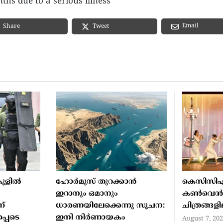
ths due to a serious illness
Email
Share
Tweet
ൂളില്‍
ഹോര്‍മുസ് തുറക്കാന്‍
കെസിസി
ഇറാനും ഒമാനും
കൺവെ
ന്
ധാരണയിലേക്കെന്നു സൂചന:
ചിത്രങ്ങള
്പെടെ
ഇനി നിര്‍ണായകം
August 7, 20