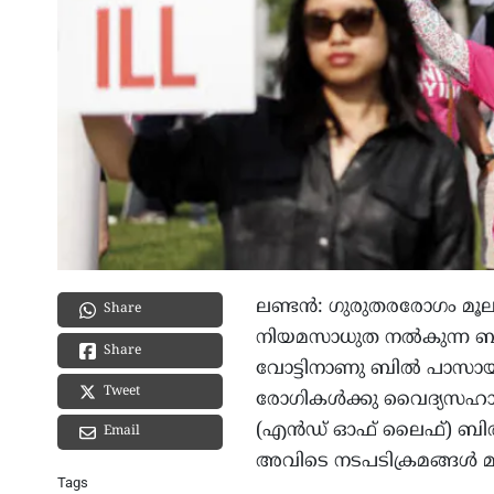
ലണ്ടൻ: ഗുരുതരരോഗം മൂല
Share
നിയമസാധുത നൽകുന്ന ബില
Share
വോട്ടിനാണു ബിൽ പാസായത
Tweet
രോഗികൾക്കു വൈദ്യസഹായ
(എൻഡ് ഓഫ് ലൈഫ്) ബിൽ ഇ
Email
അവിടെ നടപടിക്രമങ്ങൾ മാ
Tags