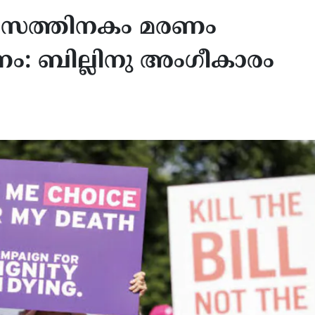
മാസത്തിനകം മരണം
ം: ബില്ലിനു അംഗീകാരം