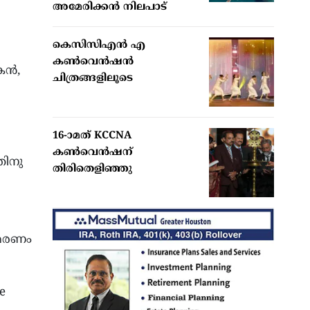
അമേരിക്കന്‍ നിലപാട്
കെസിസിഎൻ എ
കൺവെൻഷൻ
തകൻ,
ചിത്രങ്ങളിലൂടെ
16-ാമത് KCCNA
കൺവെൻഷന്
തിനു
തിരിതെളിഞ്ഞു
ാമരണം
e