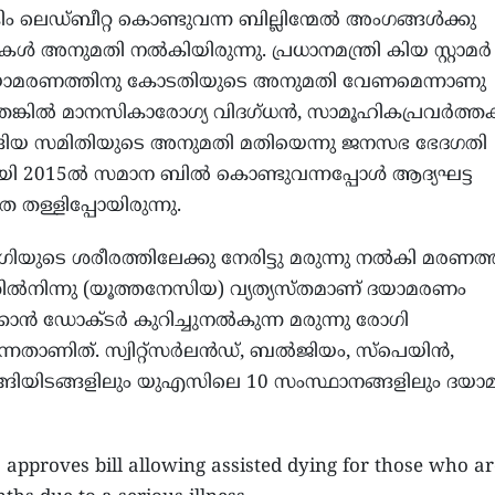
കിം ലെഡ്ബീറ്റ കൊണ്ടുവന്ന ബില്ലിന്മേൽ അംഗങ്ങൾക്കു
ികൾ അനുമതി നൽകിയിരുന്നു. പ്രധാനമന്ത്രി കിയ സ്റ്റാമർ
. ദയാമരണത്തിനു കോടതിയുടെ അനുമതി വേണമെന്നാണു
്നതെങ്കിൽ മാനസികാരോഗ്യ വിദഗ്ധൻ, സാമൂഹികപ്രവർത്
ിയ സമിതിയുടെ അനുമതി മതിയെന്നു ജനസഭ ഭേദഗതി
യി 2015ൽ സമാന ബിൽ കൊണ്ടുവന്നപ്പോൾ ആദ്യഘട്ട
തള്ളിപ്പോയിരുന്നു.
ുടെ ശരീരത്തിലേക്കു നേരിട്ടു മരുന്നു നൽകി മരണത്
ിൽനിന്നു (യൂത്തനേസിയ) വ്യത്യസ്തമാണ് ദയാമരണം
ക്കാൻ ഡോക്ടർ കുറിച്ചുനൽകുന്ന മരുന്നു രോഗി
്നതാണിത്. സ്വിറ്റ്സർലൻഡ്, ബൽജിയം, സ്പെയിൻ,
്ങിയിടങ്ങളിലും യുഎസിലെ 10 സംസ്ഥാനങ്ങളിലും ദയ
approves bill allowing assisted dying for those who ar