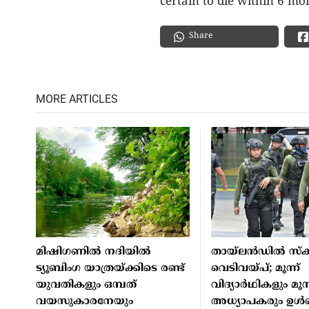
certain to die within 6 mon
Share
MORE ARTICLES
മിഷിഗണില്‍ നദിയില്‍
തായ്ലന്‍ഡില്‍ സ്‌ക
ട്യൂബിംഗ യാത്രയ്ക്കിടെ രണ്ട്
വെടിവയ്പ്; മൂന്ന്
യുവതികളും ഒമ്പത്
വിദ്യാര്‍ഥികളും മൂന്
വയസുകാരനേയും
അധ്യാപകരും ഉള്‍പ