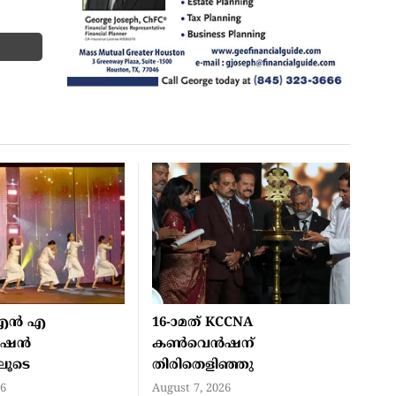
എൻ എ
16-ാമത് KCCNA
ൻഷൻ
കൺവെൻഷന്
ിലൂടെ
തിരിതെളിഞ്ഞു
26
August 7, 2026