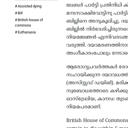
ലേബർ പാർട്ടി പ്രതിനിധി 
Assisted dying
മനഃസാക്ഷിവോട്ടിനു പാർട്ട
Bill
British house of
ബില്ലിനെ അനുകൂലിച്ചു
commons
ബില്ലിൽ നിർദേശിച്ചിരുന
Euthanasia
നിയമജ്ഞൻ എന്നിവരടങ്ങ
വരുത്തി. ദയാമരണത്തിനാ
അംഗീകാരംപോലും നേടാതെ 
ആരോഗ്യപ്രവർത്തകർ രോഗിയ
സഹായിക്കുന്ന ദയാവധത്ത
(അസിസ്റ്റഡ് ഡയിങ്). മരി
സ്വബോധത്തോടെ കഴിക്കുന
ഓസ്ട്രേലിയ, കാനഡ തുടങ
നിയമപരമാണ്.
British House of Commons 