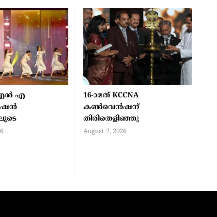
എൻ എ
16-ാമത് KCCNA
ൻഷൻ
കൺവെൻഷന്
ിലൂടെ
തിരിതെളിഞ്ഞു
26
August 7, 2026