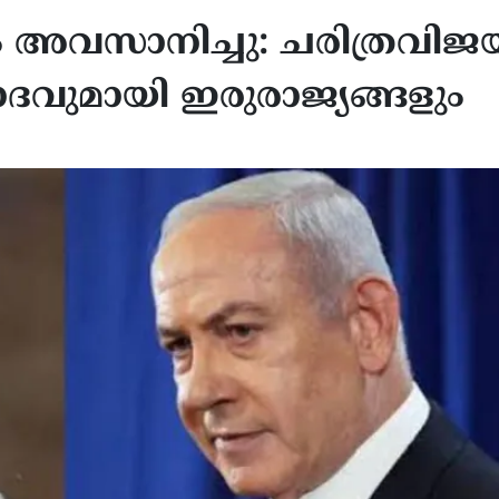
 അവസാനിച്ചു: ചരിത്രവിജ
വുമായി ഇരുരാജ്യങ്ങളും