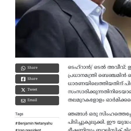
ടെഹ്‌റാന്‍/ ടെല്‍ അവീവ്
Share
പ്രധാനമന്ത്രി ബെഞ്ചമിന്‍
Share
ധാരണയിലെത്തിയതിന് പി
Tweet
സംസാരിക്കുന്നതിനിടെയാ
തലമുറകളോളം ഓര്‍മിക്കപ്
Email
ഞങ്ങള്‍ ഒരു സിംഹത്തെപ്പ
Tags
പിടിച്ചുകുലുക്കി. ഈ യ
Benjamin Netanyahu
ഭീഷണിയും ബാലിസ്റ്റിക് മ
Iran president