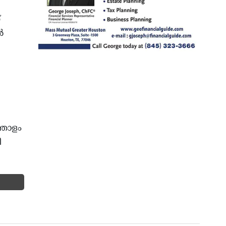
്
‍
്തോളം
ി