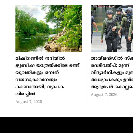
മിഷിഗണില്‍ നദിയില്‍
തായ്ലന്‍ഡില്‍ സ്‌ക
ട്യൂബിംഗ യാത്രയ്ക്കിടെ രണ്ട്
വെടിവയ്പ്; മൂന്ന്
യുവതികളും ഒമ്പത്
വിദ്യാര്‍ഥികളും മൂന്
വയസുകാരനേയും
അധ്യാപകരും ഉള്‍പ
കാണാതായി; വ്യാപക
ആറുപേര്‍ കൊല്ലപ്പെ
തിരച്ചില്‍
August 7, 2026
August 7, 2026