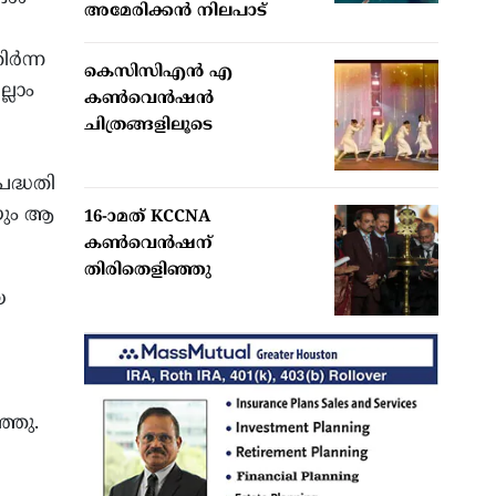
അമേരിക്കന്‍ നിലപാട്
ര്‍ന്ന
കെസിസിഎൻ എ
്ലാം
കൺവെൻഷൻ
ചിത്രങ്ങളിലൂടെ
പദ്ധതി
െയും ആ
16-ാമത് KCCNA
കൺവെൻഷന്
തിരിതെളിഞ്ഞു
യ
്ഞു.