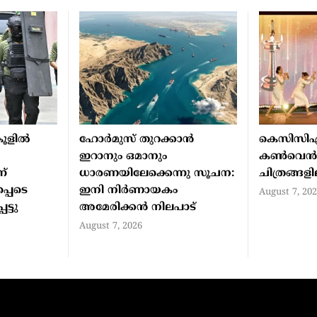
ൂളില്‍
ഹോര്‍മുസ് തുറക്കാന്‍
കെസിസി
ഇറാനും ഒമാനും
കൺവെ
ന്
ധാരണയിലേക്കെന്നു സൂചന:
ചിത്രങ്ങള
്പെടെ
ഇനി നിര്‍ണായകം
August 7, 20
ട്ടു
അമേരിക്കന്‍ നിലപാട്
August 7, 2026