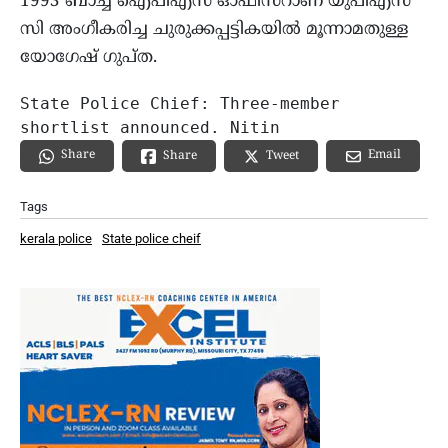
1993 ബാച്ച് ഐപിഎസ് ഓഫീസറാണ് യുപിഎസ്
സി അംഗീകരിച്ച ചുരുക്കപ്പട്ടികയില്‍ മൂന്നാമതുള്ള
യോഗേഷ് ഗുപ്ത.
State Police Chief: Three-member 
shortlist announced. Nitin
Share
Email
Share
Tweet
Tags
kerala police
State police cheif