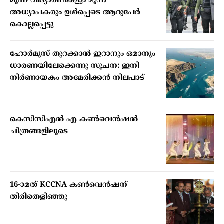
മൂന്ന് വിദ്യാര്‍ഥികളും മൂന്ന്
അധ്യാപകരും ഉള്‍പ്പെടെ ആറുപേര്‍
കൊല്ലപ്പെട്ടു
ഹോര്‍മുസ് തുറക്കാന്‍ ഇറാനും ഒമാനും
ധാരണയിലേക്കെന്നു സൂചന: ഇനി
നിര്‍ണായകം അമേരിക്കന്‍ നിലപാട്
കെസിസിഎൻ എ കൺവെൻഷൻ
ചിത്രങ്ങളിലൂടെ
16-ാമത് KCCNA കൺവെൻഷന്
തിരിതെളിഞ്ഞു