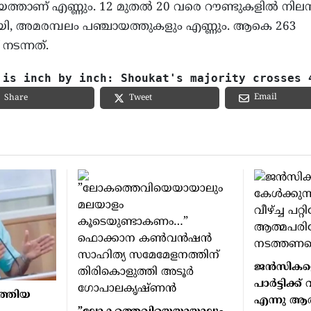
യത്താണ് എണ്ണും. 12 മുതല്‍ 20 വരെ റൗണ്ടുകളില്‍ നിലമ്പ
ുളായി, അമരമ്പലം പഞ്ചായത്തുകളും എണ്ണും. ആകെ 263
നടന്നത്.
 is inch by inch: Shoukat's majority crosses 
Email
Share
Tweet
ജന്‍സികളെ
പാര്‍ട്ടിക്ക
ത്തിയ
എന്നു ആ