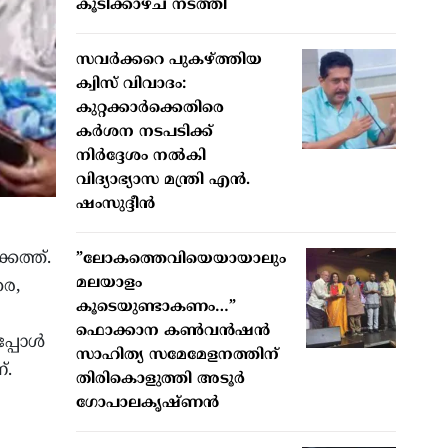
കൂടിക്കാഴ്ച നടത്തി
സവർക്കറെ പുകഴ്ത്തിയ
ക്വിസ് വിവാദം:
കുറ്റക്കാർക്കെതിരെ
കർശന നടപടിക്ക്
നിർദ്ദേശം നൽകി
വിദ്യാഭ്യാസ മന്ത്രി എൻ.
ഷംസുദ്ദീൻ
കത്ത്.
”ലോകത്തെവിയെയായാലും
മലയാളം
കര,
കൂടെയുണ്ടാകണം…”
ഫൊക്കാന കണ്‍വന്‍ഷന്‍
്പോള്‍
സാഹിത്യ സമേമേളനത്തിന്
്.
തിരികൊളുത്തി അടൂര്‍
ഗോപാലകൃഷ്ണന്‍