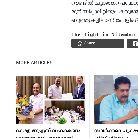
റൗണ്ടില്‍ ചുങ്കത്തറ പഞ്ചാ
മുനിസിപ്പാലിറ്റിയും ,കര
ബൂത്തുകളിലാണ് പോളിംഗ് 
The fight in Nilambur
Share
MORE ARTICLES
കേരള-യുഎസ് സഹകരണം
സവർക്കറെ പുകഴ്