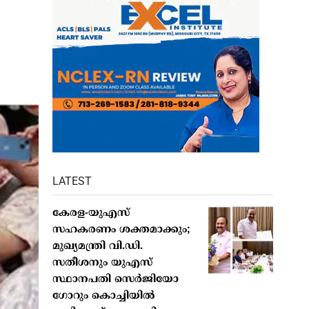
LATEST
കേരള-യുഎസ്
സഹകരണം ശക്തമാക്കും;
മുഖ്യമന്ത്രി വി.ഡി.
സതീശനും യുഎസ്
സ്ഥാനപതി സെർജിയോ
ഗോറും കൊച്ചിയിൽ