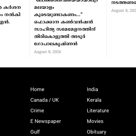
”ലോകത്തെവിയെയായാലും
നടത്തണമെന
ിരെ കർശന
മലയാളം
August 8, 20
േശം നൽകി
കൂടെയുണ്ടാകണം…”
ി എൻ.
ഫൊക്കാന കണ്‍വന്‍ഷന്‍
സാഹിത്യ സമേമേളനത്തിന്
തിരികൊളുത്തി അടൂര്‍
ഗോപാലകൃഷ്ണന്‍
August 8, 2026
Home
India
Canada / UK
Kerala
Crime
Literature
E Newspaper
Movies
Gulf
Obituary