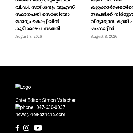
ശക്തമാക്കും; മുഖ്യമന്ത്രി
ക്വിസ് വിവാദം:
വി.ഡി. സതീശനും യുഎസ്
കുറ്റക്കാർക്കെത
സ്ഥാനപതി സെർജിയോ
നടപടിക്ക് നിർദ്ദ
ഗോറും കൊച്ചിയിൽ
വിദ്യാഭ്യാസ മന്ത്ര
കൂടിക്കാഴ്ച നടത്തി
ഷംസുദ്ദീൻ
August 8, 2026
August 8, 2026
Chief Editor: Simon Valacheril
847-630-0037
news@nerkazhcha.com