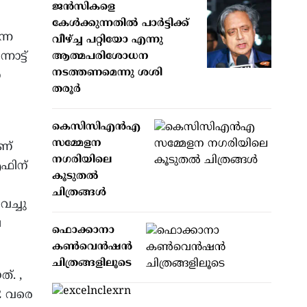
ജന്‍സികളെ
കേള്‍ക്കുന്നതില്‍ പാര്‍ട്ടിക്ക്
ന്ന
വീഴ്ച്ച പറ്റിയോ എന്നു
ോട്ട്
ആത്മപരിശോധന
നടത്തണമെന്നു ശശി
െ
തരൂര്‍
കെസിസിഎന്‍എ
സമ്മേളന
ണ്
നഗരിയിലെ
എഫിന്
കൂടുതല്‍
ചിത്രങ്ങള്‍
വച്ചു
െ
ഫൊക്കാനാ
കണ്‍വെന്‍ഷന്‍
ചിത്രങ്ങളിലൂടെ
്. ,
12 വരെ