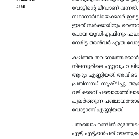
Udf
വോട്ടിന്റെ ലീഡാണ് വന്നത
സ്ഥാനാര്‍ഥിയെക്കാള്‍ ഇരട്ട
ഇടത് സര്‍ക്കാരിനും ഭരണവ
പോയ യുഡിഎഫിനും ഫലം നി
നേരിട്ട അന്‍വര്‍ എത്ര വോട്
കഴിഞ്ഞ തവണത്തേക്കാള്‍ 
നിലമ്പൂരിലെ ഏറ്റവും വല
ആദ്യം എണ്ണിയത്. അവിടെ അ
പ്രതിസന്ധി സൃഷ്ടിച്ചു. ആ
വഴിക്കടവ് പഞ്ചായത്തിലാണ
പുലര്‍ത്തുന്ന പഞ്ചായത്താ
വോട്ടാണ് എണ്ണിയത്.
. അഞ്ചാം റണ്ടില്‍ മുത്തേ
ഏഴ്, എട്ട്,ഒന്‍പത് റൗണ്ട